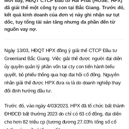
Mới đây, HĐQT CTCP Đầu tư Hải Phát (HOSE: HPX)
đã giải thể một công ty con tại Bắc Giang. Trước đó,
kết quả kinh doanh của đơn vị này ghi nhận sự tụt
dốc, tuy tổng tài sản tăng nhưng đa phần đến từ
nguồn vay nợ.
Ngày 13/03, HĐQT HPX đồng ý giải thể CTCP Đầu tư
Greenland Bắc Giang. Việc giải thể được người đại diện
ủy quyền quản lý phần vốn tại cty con tiến hành biểu
quyết, bỏ phiếu thông qua họp đại hội cổ đông. Nguyên
nhân giải thể được HPX đưa ra là do doanh nghiệp thay
đổi định hướng đầu tư.
Trước đó, vào ngày 4/03/2023, HPX đã tổ chức bất thành
ĐHĐCĐ bất thường 2023 do chỉ có 63 cổ đông, đại diện
cho hơn 82 triệu cp (tương đương 27.03% tổng số cổ