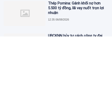
Thép Pomina: Gánh khối nợ hơn
5.500 tỷ đồng, lãi vay nuốt trọn lợi
nhuận
12:35 06/08/2026
UBCKNN hủy tư cách công ty đại
chúng của Bamboo Capital và BCG
Land
12:13 06/08/2026
FPT Retail lãi hơn 450 tỷ đồng quý II,
Long Châu tiếp tục là động lực
chính
09:18 06/08/2026
PNJ tính họp cổ đông bất thường,
dự kiến điều chỉnh kế hoạch kinh
doanh 2026