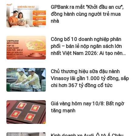
GPBank ra mắt "Khởi đầu an cư",
đồng hành cùng người trẻ mua
nhà
Công bố 10 doanh nghiệp phân
phối – bán lẻ nộp ngân sách lớn
nhất Việt Nam 2026: Ai tạo nên
gần 12.900 tỷ đồng?
Chủ thương hiệu sữa đậu nành
Vinasoy lãi gần 1.000 tỷ đồng, sắp
chi hơn 367 tỷ đồng cổ tức
Giá vàng hôm nay 10/8: Bất ngờ
tăng mạnh
Kinh doanh xe Audi, Ô tô Á Châu