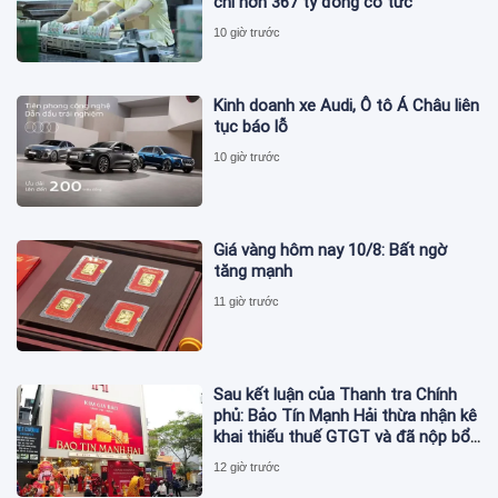
chi hơn 367 tỷ đồng cổ tức
10 giờ trước
Kinh doanh xe Audi, Ô tô Á Châu liên
tục báo lỗ
10 giờ trước
Giá vàng hôm nay 10/8: Bất ngờ
tăng mạnh
11 giờ trước
Sau kết luận của Thanh tra Chính
phủ: Bảo Tín Mạnh Hải thừa nhận kê
khai thiếu thuế GTGT và đã nộp bổ
sung
12 giờ trước