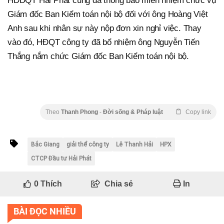
HDDQT Hải Phát cũng đã thông báo miễn nhiệm chức vụ
Giám đốc Ban Kiểm toán nội bộ đối với ông Hoàng Việt
Anh sau khi nhân sự này nộp đơn xin nghỉ việc. Thay
vào đó, HĐQT công ty đã bổ nhiệm ông Nguyễn Tiến
Thắng nắm chức Giám đốc Ban Kiểm toán nội bộ.
Theo
Thanh Phong
-
Đời sống & Pháp luật
Copy link
Bắc Giang
giải thể công ty
Lê Thanh Hải
HPX
CTCP Đầu tư Hải Phát
0
Thích
Chia sẻ
In
BÀI ĐỌC NHIỀU