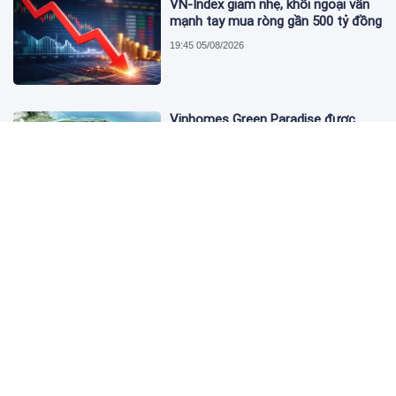
VN-Index giảm nhẹ, khối ngoại vẫn
mạnh tay mua ròng gần 500 tỷ đồng
19:45 05/08/2026
Vinhomes Green Paradise được
trao chứng nhận Thành phố Thông
minh dựa trên tiêu chuẩn toàn cầu
ISO 37122
19:40 05/08/2026
Bộ Y tế yêu cầu Shopee, Lazada
ngừng bán sản phẩm hỗ trợ giảm
cân Slimaura Care x3
14:27 05/08/2026
Ngân hàng Big4 nào đang dẫn đầu
cuộc đua lãi suất?
14:20 05/08/2026