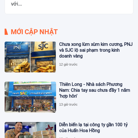
với...
MỚI CẬP NHẬT
Chưa xong lùm xùm kim cương, PNJ
và SJC lộ sai phạm trong kinh
doanh vàng
12 giờ trước
Thiên Long - Nhà sách Phương
Nam: Chia tay sau chưa đầy 1 năm
'hợp hôn'
13 giờ trước
Diễn biến lạ tại công ty gần 100 tỷ
của Huấn Hoa Hồng