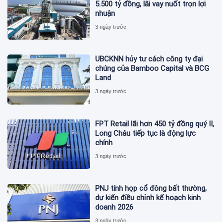
5.500 tỷ đồng, lãi vay nuốt trọn lợi
nhuận
3 ngày trước
UBCKNN hủy tư cách công ty đại
chúng của Bamboo Capital và BCG
Land
3 ngày trước
FPT Retail lãi hơn 450 tỷ đồng quý II,
Long Châu tiếp tục là động lực
chính
3 ngày trước
PNJ tính họp cổ đông bất thường,
dự kiến điều chỉnh kế hoạch kinh
doanh 2026
3 ngày trước