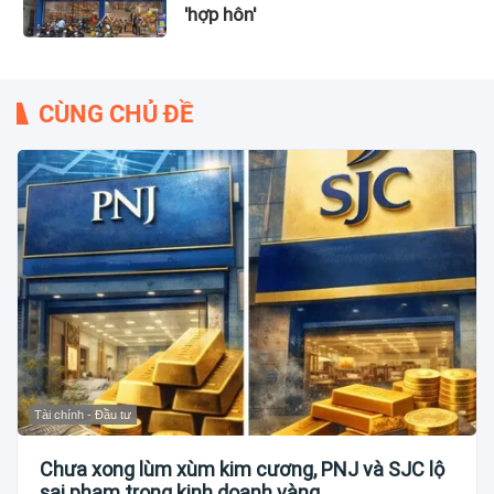
'hợp hôn'
CÙNG CHỦ ĐỀ
Tài chính - Đầu tư
Chưa xong lùm xùm kim cương, PNJ và SJC lộ
sai phạm trong kinh doanh vàng