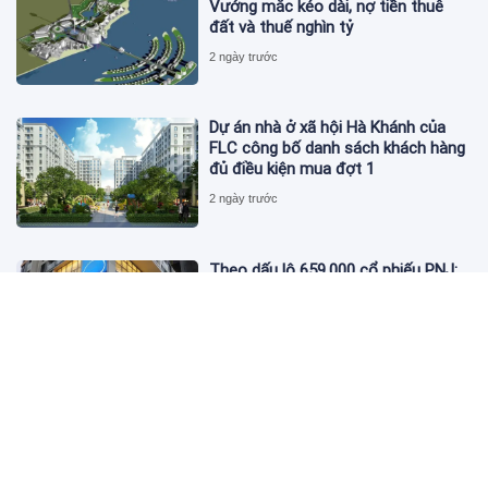
Vướng mắc kéo dài, nợ tiền thuê
đất và thuế nghìn tỷ
2 ngày trước
Dự án nhà ở xã hội Hà Khánh của
FLC công bố danh sách khách hàng
đủ điều kiện mua đợt 1
2 ngày trước
Theo dấu lô 659.000 cổ phiếu PNJ:
Đi 1 vòng qua tài khoản tự doanh
hay 'chỉ là trùng hợp'?
2 ngày trước
Giá vàng hôm nay 5/8: Nhích nhẹ lấy
đà phục hồi
2 ngày trước