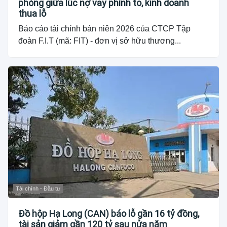
phòng giữa lúc nợ vay phình to, kinh doanh
thua lỗ
Báo cáo tài chính bán niên 2026 của CTCP Tập
đoàn F.I.T (mã: FIT) - đơn vị sở hữu thương...
Tài chính - Đầu tư
Đồ hộp Hạ Long (CAN) báo lỗ gần 16 tỷ đồng,
tài sản giảm gần 120 tỷ sau nửa năm