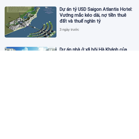
Dự án tỷ USD Saigon Atlantis Hotel:
Vướng mắc kéo dài, nợ tiền thuê
đất và thuế nghìn tỷ
3 ngày trước
Dự án nhà ở xã hội Hà Khánh của
FLC công bố danh sách khách hàng
đủ điều kiện mua đợt 1
3 ngày trước
Theo dấu lô 659.000 cổ phiếu PNJ:
Đi 1 vòng qua tài khoản tự doanh
hay 'chỉ là trùng hợp'?
3 ngày trước
Giá vàng hôm nay 5/8: Nhích nhẹ lấy
đà phục hồi