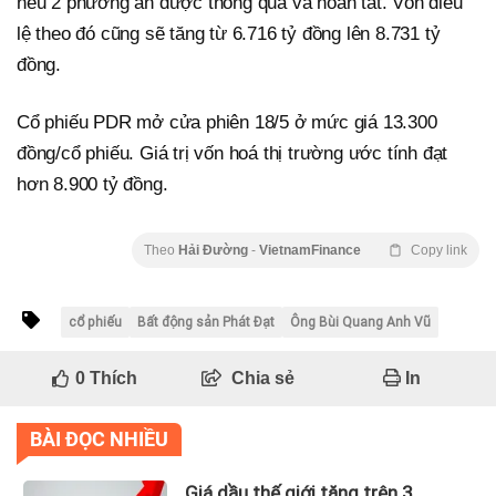
nếu 2 phương án được thông qua và hoàn tất. Vốn điều
lệ theo đó cũng sẽ tăng từ 6.716 tỷ đồng lên 8.731 tỷ
đồng.
Cổ phiếu PDR mở cửa phiên 18/5 ở mức giá 13.300
đồng/cổ phiếu. Giá trị vốn hoá thị trường ước tính đạt
hơn 8.900 tỷ đồng.
Theo
Hải Đường
-
VietnamFinance
Copy link
cổ phiếu
Bất động sản Phát Đạt
Ông Bùi Quang Anh Vũ
0
Thích
Chia sẻ
In
BÀI ĐỌC NHIỀU
Giá dầu thế giới tăng trên 3