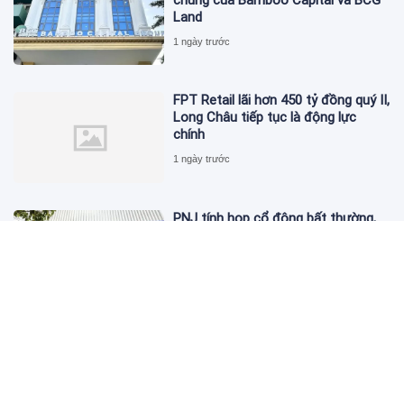
chúng của Bamboo Capital và BCG
Land
1 ngày trước
FPT Retail lãi hơn 450 tỷ đồng quý II,
Long Châu tiếp tục là động lực
chính
1 ngày trước
PNJ tính họp cổ đông bất thường,
dự kiến điều chỉnh kế hoạch kinh
doanh 2026
1 ngày trước
Giá vàng hôm nay 6/8: 'Nhảy vọt'
sau một đêm
1 ngày trước