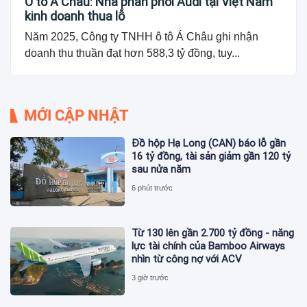
Ô tô Á Châu: Nhà phân phối Audi tại Việt Nam
kinh doanh thua lỗ
Năm 2025, Công ty TNHH ô tô Á Châu ghi nhận
doanh thu thuần đạt hơn 588,3 tỷ đồng, tuy...
MỚI CẬP NHẬT
Đồ hộp Hạ Long (CAN) báo lỗ gần
16 tỷ đồng, tài sản giảm gần 120 tỷ
sau nửa năm
6 phút trước
Từ 130 lên gần 2.700 tỷ đồng - năng
lực tài chính của Bamboo Airways
nhìn từ công nợ với ACV
3 giờ trước