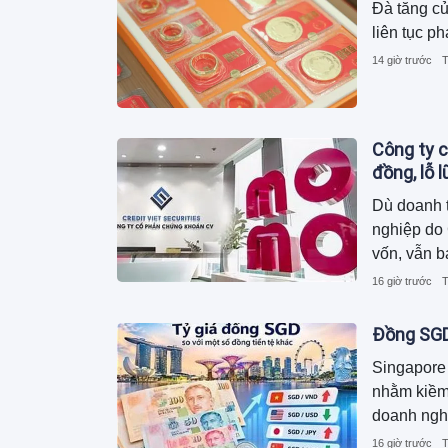
Đà tăng củ
liên tục p
14 giờ trước
T
Công ty c
đồng, lỗ 
Dù doanh 
nghiệp do
vốn, vẫn b
của doanh 
16 giờ trước
T
hiện khoản
cụ thể.
Đồng SGD 
Singapore 
nhằm kiềm 
doanh ngh
16 giờ trước
T