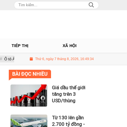
TIẾP THỊ
XÃ HỘI
hâu: Nhà phân phối Audi tại Việt Nam kinh doanh thua lỗ
Thứ 6, ngày 7 tháng 8, 2026, 16:49:35
Giá dầu th
BÀI ĐỌC NHIỀU
Giá dầu thế giới
tăng trên 3
USD/thùng
Từ 130 lên gần
2.700 tỷ đồng -