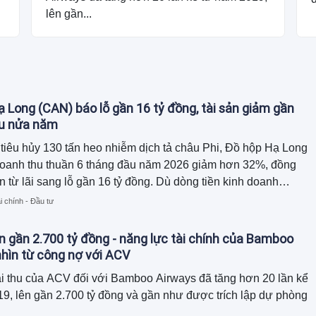
lên gần...
 Long (CAN) báo lỗ gần 16 tỷ đồng, tài sản giảm gần
au nửa năm
tiêu hủy 130 tấn heo nhiễm dịch tả châu Phi, Đồ hộp Hạ Long
doanh thu thuần 6 tháng đầu năm 2026 giảm hơn 32%, đồng
n từ lãi sang lỗ gần 16 tỷ đồng. Dù dòng tiền kinh doanh
ồn tiền chủ yếu đến từ thu hồi công nợ và giảm hàng tồn kho,
i chính - Đầu tư
tổng tài sản đã thu hẹp gần 120 tỷ đồng so với đầu năm.
n gần 2.700 tỷ đồng - năng lực tài chính của Bamboo
hìn từ công nợ với ACV
i thu của ACV đối với Bamboo Airways đã tăng hơn 20 lần kể
9, lên gần 2.700 tỷ đồng và gần như được trích lập dự phòng