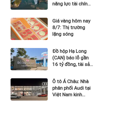
năng lực tài chính
của Bamboo
Airways nhìn từ
Giá vàng hôm nay
công nợ với ACV
8/7: Thị trường
lặng sóng
Đồ hộp Hạ Long
(CAN) báo lỗ gần
16 tỷ đồng, tài sản
giảm gần 120 tỷ
sau nửa năm
Ô tô Á Châu: Nhà
phân phối Audi tại
Việt Nam kinh
doanh thua lỗ