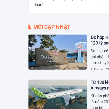
doanh...
MỚI CẬP NHẬT
Đồ hộp Hạ
120 tỷ s
Sau sự cố 
ghi nhận 
thời chuyể
dương, ngu
9 giờ trước
Tà
trong khi 
Từ 130 lê
Airways n
Khoản phả
từ năm 201
toàn bộ.