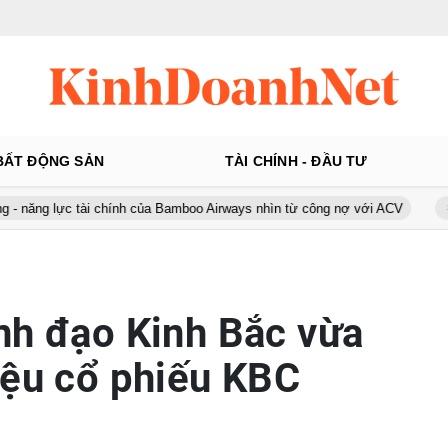
BẤT ĐỘNG SẢN
TÀI CHÍNH - ĐẦU TƯ
ực tài chính của Bamboo Airways nhìn từ công nợ với ACV
Ô tô Á C
nh đạo Kinh Bắc vừa
iệu cổ phiếu KBC