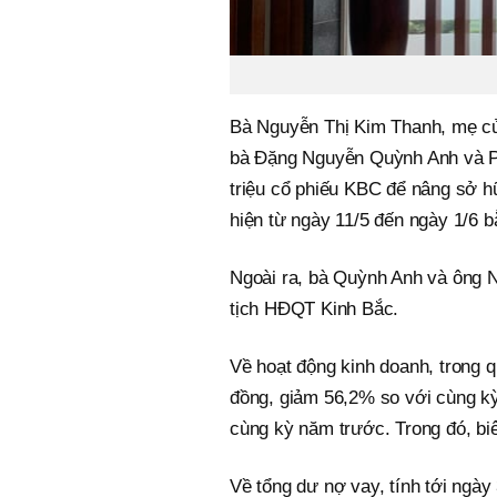
Bà Nguyễn Thị Kim Thanh, mẹ của
bà Đặng Nguyễn Quỳnh Anh và 
triệu cổ phiếu KBC để nâng sở h
hiện từ ngày 11/5 đến ngày 1/6 b
Ngoài ra, bà Quỳnh Anh và ông 
tịch HĐQT Kinh Bắc.
Về hoạt động kinh doanh, trong q
đồng, giảm 56,2% so với cùng kỳ
cùng kỳ năm trước. Trong đó, biê
Về tổng dư nợ vay, tính tới ngà