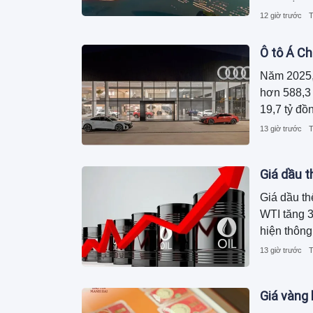
12 giờ trước
T
Ô tô Á Ch
Năm 2025,
hơn 588,3 
19,7 tỷ đồ
13 giờ trước
T
Giá dầu t
Giá dầu th
WTI tăng 3
hiện thông
tàu của Mỹ
13 giờ trước
T
trong nước
Giá vàng 