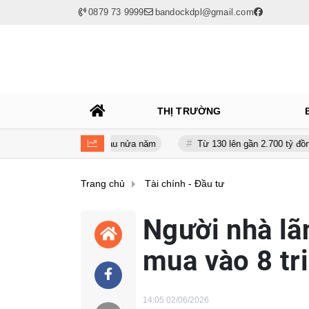
0879 73 9999
bandockdpl@gmail.com
THỊ TRƯỜNG
giảm gần 120 tỷ sau nửa năm
Từ 130 lên gần 2.700 tỷ đồng - năng l
Trang chủ
Tài chính - Đầu tư
Người nhà lã
mua vào 8 tr
14:05 02/06/2026