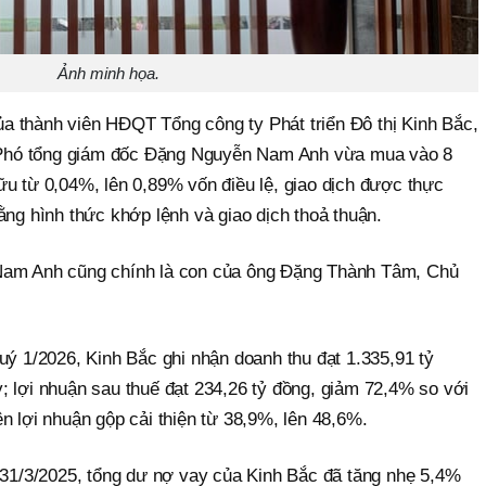
Ảnh minh họa.
 thành viên HĐQT Tổng công ty Phát triển Đô thị Kinh Bắc,
Phó tổng giám đốc Đặng Nguyễn Nam Anh vừa mua vào 8
ữu từ 0,04%, lên 0,89% vốn điều lệ, giao dịch được thực
ằng hình thức khớp lệnh và giao dịch thoả thuận.
Nam Anh cũng chính là con của ông Đặng Thành Tâm, Chủ
uý 1/2026, Kinh Bắc ghi nhận doanh thu đạt 1.335,91 tỷ
; lợi nhuận sau thuế đạt 234,26 tỷ đồng, giảm 72,4% so với
n lợi nhuận gộp cải thiện từ 38,9%, lên 48,6%.
y 31/3/2025, tổng dư nợ vay của Kinh Bắc đã tăng nhẹ 5,4%