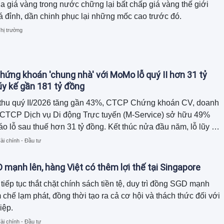
a giá vàng trong nước chững lại bất chấp giá vàng thế giới
há đỉnh, dần chinh phục lại những mốc cao trước đó.
hị trường
hứng khoán 'chung nhà' với MoMo lỗ quý II hơn 31 tỷ
lũy kế gần 181 tỷ đồng
thu quý II/2026 tăng gần 43%, CTCP Chứng khoán CV, doanh
 CTCP Dịch vụ Di động Trực tuyến (M-Service) sở hữu 49%
áo lỗ sau thuế hơn 31 tỷ đồng. Kết thúc nửa đầu năm, lỗ lũy kế
nghiệp này đã vượt tỷ đồng, trong khi báo cáo tài chính xuất
ài chính - Đầu tư
 chi phí khác hơn 27 tỷ đồng nhưng chưa được thuyết minh
mạnh lên, hàng Việt có thêm lợi thế tại Singapore
tiếp tục thắt chặt chính sách tiền tệ, duy trì đồng SGD mạnh
chế lạm phát, đồng thời tạo ra cả cơ hội và thách thức đối với
iệp.
ài chính - Đầu tư