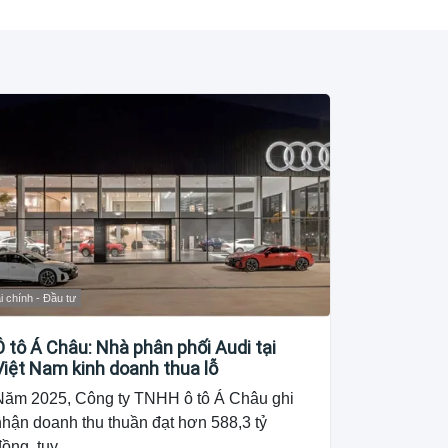
i chính - Đầu tư
Ô tô Á Châu: Nhà phân phối Audi tại
Việt Nam kinh doanh thua lỗ
Năm 2025, Công ty TNHH ô tô Á Châu ghi
nhận doanh thu thuần đạt hơn 588,3 tỷ
ồng, tuy...