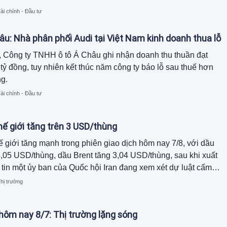
ài chính - Đầu tư
âu: Nhà phân phối Audi tại Việt Nam kinh doanh thua lỗ
 Công ty TNHH ô tô Á Châu ghi nhận doanh thu thuần đạt
tỷ đồng, tuy nhiên kết thúc năm công ty báo lỗ sau thuế hơn
ng.
ài chính - Đầu tư
hế giới tăng trên 3 USD/thùng
ế giới tăng mạnh trong phiên giao dịch hôm nay 7/8, với dầu
,05 USD/thùng, dầu Brent tăng 3,04 USD/thùng, sau khi xuất
 tin một ủy ban của Quốc hội Iran đang xem xét dự luật cấm
 và Israel đi qua eo biển Hormuz. Ngược lại, giá xăng dầu
hị trường
 điều chỉnh giảm đồng loạt.
hôm nay 8/7: Thị trường lặng sóng