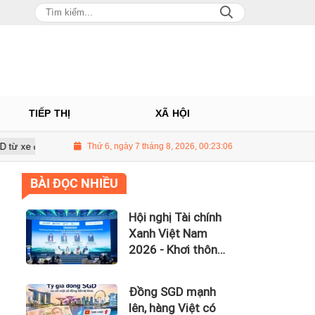
TIẾP THỊ
XÃ HỘI
ong hai năm tài chính
Thứ 6, ngày 7 tháng 8, 2026, 00:23:07
Lợi nhuận Viettel Post giảm 33% dù doanh th
BÀI ĐỌC NHIỀU
Hội nghị Tài chính
Xanh Việt Nam
2026 - Khơi thông
dòng vốn xanh
toàn cầu
Đồng SGD mạnh
lên, hàng Việt có