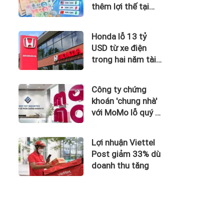
thêm lợi thế tại
Singapore
Honda lỗ 13 tỷ
USD từ xe điện
trong hai năm tài
chính
Công ty chứng
khoán 'chung nhà'
với MoMo lỗ quý II
hơn 31 tỷ đồng, lỗ
lũy kế gần 181 tỷ
Lợi nhuận Viettel
đồng
Post giảm 33% dù
doanh thu tăng