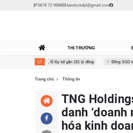
0879 73 9999
bandockdpl@gmail.com
THỊ TRƯỜNG
 31 tỷ đồng, lỗ lũy kế gần 181 tỷ đồng
Đồng SGD mạnh lên, hàng Vi
Trang chủ
Thông tin
TNG Holding
danh ‘doanh 
hóa kinh doa