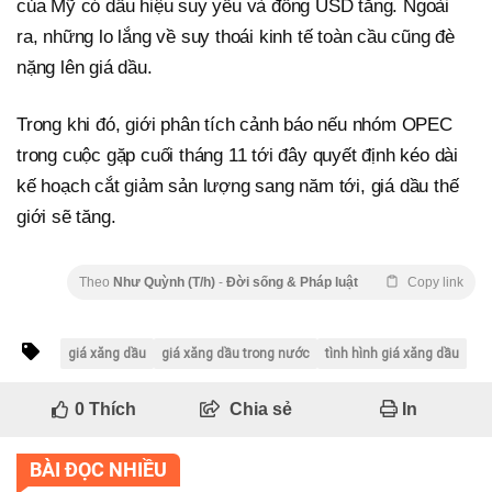
của Mỹ có dấu hiệu suy yếu và đồng USD tăng. Ngoài
ra, những lo lắng về suy thoái kinh tế toàn cầu cũng đè
nặng lên giá dầu.
Trong khi đó, giới phân tích cảnh báo nếu nhóm OPEC
trong cuộc gặp cuối tháng 11 tới đây quyết định kéo dài
kế hoạch cắt giảm sản lượng sang năm tới, giá dầu thế
giới sẽ tăng.
Theo
Như Quỳnh (T/h)
-
Đời sống & Pháp luật
Copy link
giá xăng dầu
giá xăng dầu trong nước
tình hình giá xăng dầu
0
Thích
Chia sẻ
In
BÀI ĐỌC NHIỀU