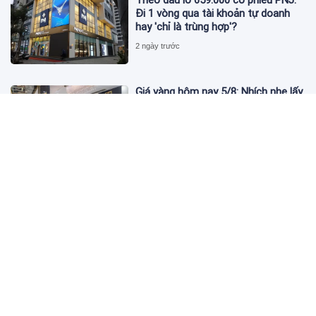
Đi 1 vòng qua tài khoản tự doanh
hay 'chỉ là trùng hợp'?
2 ngày trước
Giá vàng hôm nay 5/8: Nhích nhẹ lấy
đà phục hồi
2 ngày trước
Apec Mandala Wyndham Mũi Né bị
phạt 270 triệu đồng vì xả nước thải
vượt quy chuẩn
2 ngày trước
Đề nghị giải chấp hơn 530 căn hộ dự
án Aqua Marina City trước khi đưa
vào kinh doanh