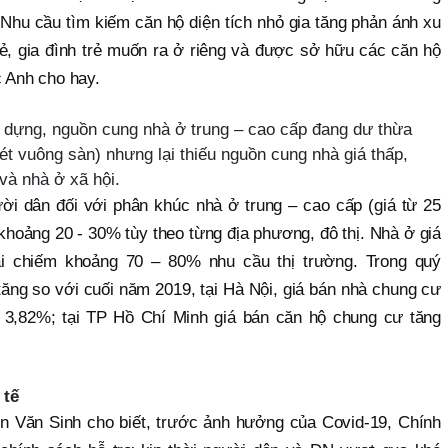
hu cầu tìm kiếm căn hộ diện tích nhỏ gia tăng phản ánh xu
ẻ, gia đình trẻ muốn ra ở riêng và được sở hữu các căn hộ
c Anh cho hay.
y dựng, nguồn cung nhà ở trung – cao cấp đang dư thừa
ét vuông sàn) nhưng lại thiếu nguồn cung nhà giá thấp,
và nhà ở xã hội.
ời dân đối với phân khúc nhà ở trung – cao cấp (giá từ 25
 khoảng 20 - 30% tùy theo từng địa phương, đô thị. Nhà ở giá
lại chiếm khoảng 70 – 80% nhu cầu thị trường. Trong quý
n tăng so với cuối năm 2019, tại Hà Nội, giá bán nhà chung cư
g 3,82%; tại TP Hồ Chí Minh giá bán căn hộ chung cư tăng
 tế
 Văn Sinh cho biết, trước ảnh hưởng của Covid-19, Chính