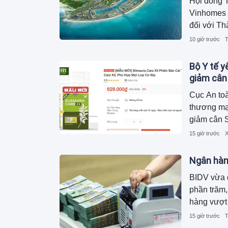
Hội đồng T
Vinhomes 
đối với Th
10 giờ trước
T
Bộ Y tế 
giảm cân
Cục An toà
thương mạ
giảm cân S
15 giờ trước
X
Ngân hàn
BIDV vừa đ
phần trăm,
hàng vượt 
lãi suất h
15 giờ trước
T