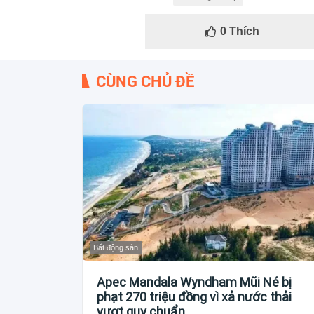
0
Thích
CÙNG CHỦ ĐỀ
Bất động sản
Apec Mandala Wyndham Mũi Né bị
phạt 270 triệu đồng vì xả nước thải
vượt quy chuẩn