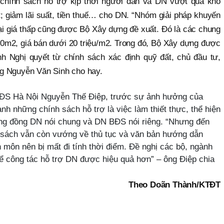
chính sách hỗ trợ kịp thời người dân và DN vượt qua khó
; giảm lãi suất, tiền thuế… cho DN. “Nhóm giải pháp khuyến
ại giá thấp cũng được Bộ Xây dựng đề xuất. Đó là các chung
70m2, giá bán dưới 20 triệu/m2. Trong đó, Bộ Xây dựng được
nh Nghị quyết từ chính sách xác định quỹ đất, chủ đầu tư,
g Nguyễn Văn Sinh cho hay.
BĐS Hà Nội Nguyễn Thế Điệp, trước sự ảnh hưởng của
nh những chính sách hỗ trợ là việc làm thiết thực, thể hiện
ộng đồng DN nói chung và DN BĐS nói riêng. “Nhưng đến
nh sách vẫn còn vướng về thủ tục và văn bản hướng dẫn
môn nên bị mất đi tính thời điểm. Đề nghị các bộ, ngành
để công tác hỗ trợ DN được hiệu quả hơn” – ông Điệp chia
Theo Doãn Thành/KTĐT