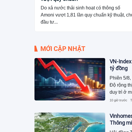
Do xả nước thải sinh hoạt có thông số
Amoni vượt 1,81 lần quy chuẩn kỹ thuật, ch
đầu tư...
MỚI CẬP NHẬT
VN-Index
tỷ đồng
Phiên 5/8,
Độ rộng th
duy trì ở 
đồng.
10 giờ trước
T
Vinhomes
Thông mi