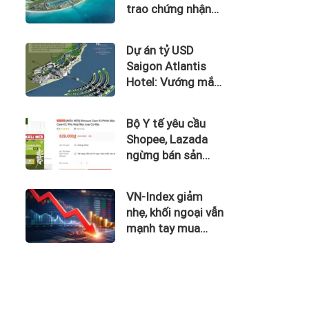
trao chứng nhận
Thành phố Thông
minh dựa trên tiêu
Dự án tỷ USD
chuẩn toàn cầu
Saigon Atlantis
ISO 37122
Hotel: Vướng mắc
kéo dài, nợ tiền
thuê đất và thuế
Bộ Y tế yêu cầu
nghìn tỷ
Shopee, Lazada
ngừng bán sản
phẩm hỗ trợ giảm
cân Slimaura Care
VN-Index giảm
x3
nhẹ, khối ngoại vẫn
mạnh tay mua
ròng gần 500 tỷ
đồng