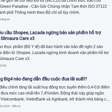
hế giới về Dữ liệu Đô thị (WCCD) đã chính thức trao cho
Green Paradise - Cần Giờ Chứng nhận Tạm thời ISO 37122
ành phố Thông minh theo Bộ chỉ số tùy chỉnh.
hông tin
yêu cầu Shopee, Lazada ngừng bán sản phẩm hỗ trợ
 Slimaura Care x3
n thực phẩm (Bộ Y tế) đã ban hành văn bản đề nghị 2 sàn
i điện tử Shopee, Lazada ngừng kinh doanh sản phẩm hỗ trợ
limaura Care x3.
ã hội
g Big4 nào đang dẫn đầu cuộc đua lãi suất?
iều chỉnh tăng lãi suất huy động trực tuyến thêm 0,4-0,6 điểm
 đưa mức cao nhất lên 7,4%/năm. Động thái này giúp ngân
Vietcombank, VietinBank và Agribank, trở thành nhà băng có
uy động cao nhất trong nhóm Big4.
ài chính - Đầu tư