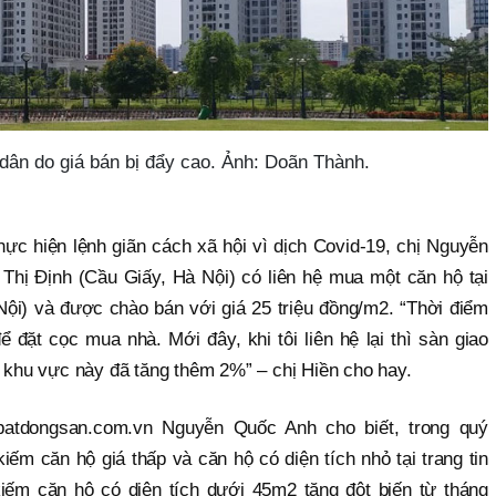
dân do giá bán bị đẩy cao. Ảnh: Doãn Thành.
ực hiện lệnh giãn cách xã hội vì dịch Covid-19, chị Nguyễn
 Thị Định (Cầu Giấy, Hà Nội) có liên hệ mua một căn hộ tại
ội) và được chào bán với giá 25 triệu đồng/m2. “Thời điểm
 đặt cọc mua nhà. Mới đây, khi tôi liên hệ lại thì sàn giao
i khu vực này đã tăng thêm 2%” – chị Hiền cho hay.
batdongsan.com.vn Nguyễn Quốc Anh cho biết, trong quý
iếm căn hộ giá thấp và căn hộ có diện tích nhỏ tại trang tin
kiếm căn hộ có diện tích dưới 45m2 tăng đột biến từ tháng