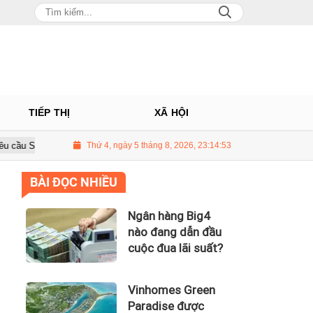
TIẾP THỊ
XÃ HỘI
Lazada ngừng bán sản phẩm hỗ trợ giảm cân Slimaura Care x3
Thứ 4, ngày 5 tháng 8, 2026, 23:14:54
Ngâ
BÀI ĐỌC NHIỀU
Ngân hàng Big4
nào đang dẫn đầu
cuộc đua lãi suất?
Vinhomes Green
Paradise được