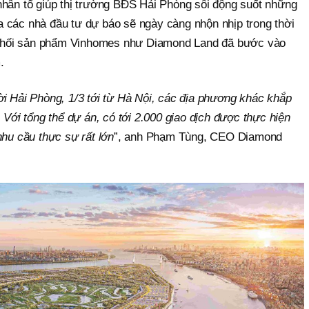
nhân tố giúp thị trường BĐS Hải Phòng sôi động suốt những
 các nhà đầu tư dự báo sẽ ngày càng nhộn nhịp trong thời
ân phối sản phẩm Vinhomes như Diamond Land đã bước vào
.
i Hải Phòng, 1/3 tới từ Hà Nội, các địa phương khác khắp
 Với tổng thể dự án, có tới 2.000 giao dịch được thực hiện
nhu cầu thực sự rất lớn
”, anh Phạm Tùng, CEO Diamond