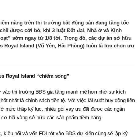
iềm năng trên thị trường bất động sản đang tăng tốc
chế được cởi bỏ, khi 3 luật Đất đai, Nhà ở và Kinh
oạt” sớm ngay từ 1/8 tới. Trong đó, các dự án sở hữu
s Royal Island (Vũ Yên, Hải Phòng) luôn là lựa chọn ưu
es Royal Island “chiếm sóng”
y vào thị trường BĐS gia tăng mạnh mẽ hơn nhờ sự kích
hốt nhất là chính sách tiền tệ. Với việc lãi suất huy động liên
rì ở mức thấp kỷ lục, nhiều gói vay ưu đãi được các ngân
ó cơ hội vàng sở hữu các sản phẩm tiềm năng.
, kiều hối và vốn FDI rót vào BĐS dự kiến cũng sẽ lập kỷ