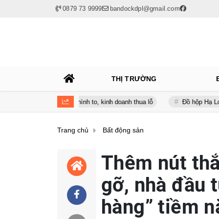
0879 73 9999
bandockdpl@gmail.com
THỊ TRƯỜNG
 nợ vay phình to, kinh doanh thua lỗ
Đồ hộp Hạ Long (CAN) báo lỗ
Trang chủ
Bất động sản
Thêm nút thắ
gỡ, nhà đầu t
hàng” tiềm n