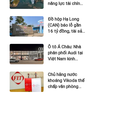
năng lực tài chính
của Bamboo
Airways nhìn từ
Đồ hộp Hạ Long
công nợ với ACV
(CAN) báo lỗ gần
16 tỷ đồng, tài sản
giảm gần 120 tỷ
sau nửa năm
Ô tô Á Châu: Nhà
phân phối Audi tại
Việt Nam kinh
doanh thua lỗ
Chủ hãng nước
khoáng Vikoda thế
chấp văn phòng
giữa lúc nợ vay
phình to, kinh
doanh thua lỗ