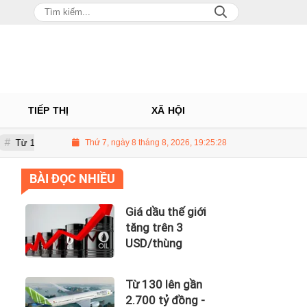
TIẾP THỊ
XÃ HỘI
gần 2.700 tỷ đồng - năng lực tài chính của Bamboo Airways nhìn từ công n
Thứ 7, ngày 8 tháng 8, 2026, 19:25:29
BÀI ĐỌC NHIỀU
Giá dầu thế giới
tăng trên 3
USD/thùng
Từ 130 lên gần
2.700 tỷ đồng -