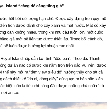
al Island “càng để càng tăng giá”
trước hết bởi số lượng hạn chế. Được xây dựng trên quy mô
 diện tích được dành cho cây xanh và mặt nước. Mật độ xây
ợng căn không nhiều, trong khi nhu cầu luôn lớn, một cuộc
ằng giá mới sẽ liên tục được thiết lập. Trong bối cảnh đó,
u” sẽ luôn được hưởng lợi nhuận cao nhất.
Royal Island hấp dẫn bởi tính “độc bản”. Theo đó, Thành
hông dự án nào có được khi nằm trọn trên đảo Vũ Yên, được
i thế này mở ra “tầm view triệu đô” hướng thủy cho tất cả
 cách thiết kế “đo ni, đóng giầy” cũng tạo ra bản sắc kiến
ác biệt luôn là tiêu chí hàng đầu được những chủ nhân “có
 nơi an cư.