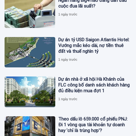
Ngân hàng Big4 nào đang dẫn đầu
cuộc đua lãi suất?
1 ngày trước
Dự án tỷ USD Saigon Atlantis Hotel:
Vướng mắc kéo dài, nợ tiền thuê
đất và thuế nghìn tỷ
1 ngày trước
Dự án nhà ở xã hội Hà Khánh của
FLC công bố danh sách khách hàng
đủ điều kiện mua đợt 1
1 ngày trước
Theo dấu lô 659.000 cổ phiếu PNJ:
Đi 1 vòng qua tài khoản tự doanh
hay 'chỉ là trùng hợp'?