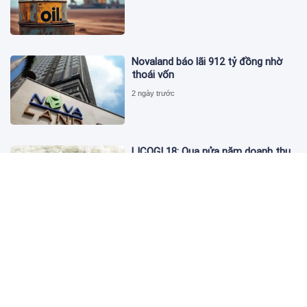
Novaland báo lãi 912 tỷ đồng nhờ
thoái vốn
2 ngày trước
LICOGI 18: Qua nửa năm doanh thu
vượt 2.400 tỷ, bất động sản chỉ góp
3,8%
2 ngày trước
Giá vàng hôm nay 4/8: 'Nằm im' chờ
cơ hội tăng
2 ngày trước