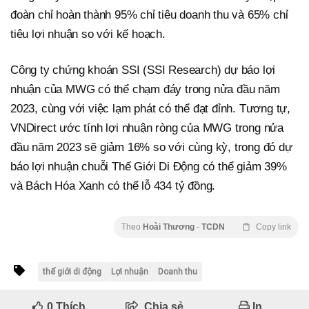
đoàn chỉ hoàn thành 95% chỉ tiêu doanh thu và 65% chỉ
tiêu lợi nhuận so với kế hoạch.
Công ty chứng khoán SSI (SSI Research) dự báo lợi
nhuận của MWG có thể chạm đáy trong nửa đầu năm
2023, cùng với việc lạm phát có thể đạt đỉnh. Tương tự,
VNDirect ước tính lợi nhuận ròng của MWG trong nửa
đầu năm 2023 sẽ giảm 16% so với cùng kỳ, trong đó dự
báo lợi nhuận chuỗi Thế Giới Di Động có thể giảm 39%
và Bách Hóa Xanh có thể lỗ 434 tỷ đồng.
Theo
Hoài Thương
-
TCDN
Copy link
thế giới di động
Lợi nhuận
Doanh thu
0
Thích
Chia sẻ
In