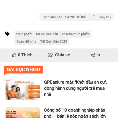
Theo
Mai Anh
-
Sở hữu trí tuệ
Copy link
thực phẩm
tết nguyên đán
an toàn thực phẩm
đoàn kiểm tra
Tết Quý Mão 2023
0
Thích
Chia sẻ
In
BÀI ĐỌC NHIỀU
GPBank ra mắt "Khởi đầu an cư",
đồng hành cùng người trẻ mua
nhà
Công bố 10 doanh nghiệp phân
phối – bán lẻ nộp ngân sách lớn