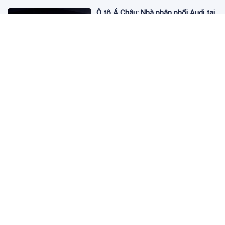
Ô tô Á Châu: Nhà phân phối Audi tại
Việt Nam kinh doanh thua lỗ
3 ngày trước
Giá dầu thế giới tăng trên 3
USD/thùng
3 ngày trước
Giá vàng hôm nay 8/7: Thị trường
lặng sóng
3 ngày trước
Công ty chứng khoán 'chung nhà'
với MoMo lỗ quý II hơn 31 tỷ đồng,