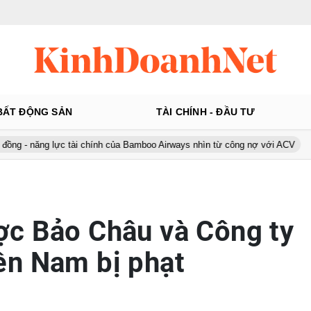
BẤT ĐỘNG SẢN
TÀI CHÍNH - ĐẦU TƯ
lực tài chính của Bamboo Airways nhìn từ công nợ với ACV
Ô tô Á C
ợc Bảo Châu và Công ty
ền Nam bị phạt