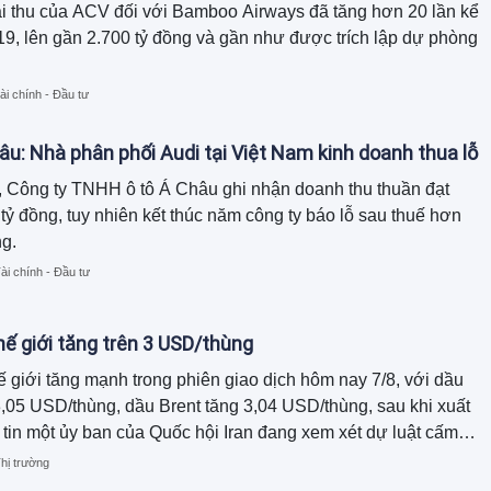
i thu của ACV đối với Bamboo Airways đã tăng hơn 20 lần kể
9, lên gần 2.700 tỷ đồng và gần như được trích lập dự phòng
ài chính - Đầu tư
âu: Nhà phân phối Audi tại Việt Nam kinh doanh thua lỗ
 Công ty TNHH ô tô Á Châu ghi nhận doanh thu thuần đạt
tỷ đồng, tuy nhiên kết thúc năm công ty báo lỗ sau thuế hơn
ng.
ài chính - Đầu tư
hế giới tăng trên 3 USD/thùng
ế giới tăng mạnh trong phiên giao dịch hôm nay 7/8, với dầu
,05 USD/thùng, dầu Brent tăng 3,04 USD/thùng, sau khi xuất
 tin một ủy ban của Quốc hội Iran đang xem xét dự luật cấm
 và Israel đi qua eo biển Hormuz. Ngược lại, giá xăng dầu
hị trường
 điều chỉnh giảm đồng loạt.