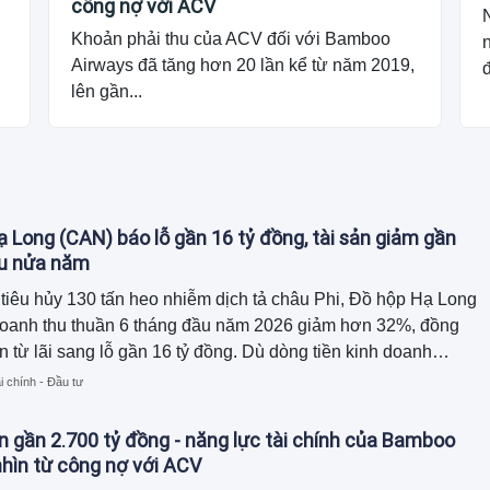
công nợ với ACV
Khoản phải thu của ACV đối với Bamboo
Airways đã tăng hơn 20 lần kể từ năm 2019,
đ
lên gần...
 Long (CAN) báo lỗ gần 16 tỷ đồng, tài sản giảm gần
au nửa năm
tiêu hủy 130 tấn heo nhiễm dịch tả châu Phi, Đồ hộp Hạ Long
doanh thu thuần 6 tháng đầu năm 2026 giảm hơn 32%, đồng
n từ lãi sang lỗ gần 16 tỷ đồng. Dù dòng tiền kinh doanh
ồn tiền chủ yếu đến từ thu hồi công nợ và giảm hàng tồn kho,
i chính - Đầu tư
tổng tài sản đã thu hẹp gần 120 tỷ đồng so với đầu năm.
n gần 2.700 tỷ đồng - năng lực tài chính của Bamboo
hìn từ công nợ với ACV