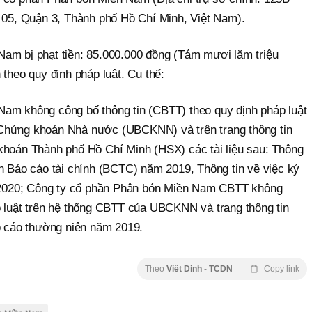
5, Quận 3, Thành phố Hồ Chí Minh, Việt Nam).
am bị phạt tiền: 85.000.000 đồng (Tám mươi lăm triệu
 theo quy định pháp luật. Cụ thể:
am không công bố thông tin (CBTT) theo quy định pháp luật
Chứng khoán Nhà nước (UBCKNN) và trên trang thông tin
khoán Thành phố Hồ Chí Minh (HSX) các tài liệu sau: Thông
án Báo cáo tài chính (BCTC) năm 2019, Thông tin về việc ký
020; Công ty cổ phần Phân bón Miền Nam CBTT không
p luật trên hệ thống CBTT của UBCKNN và trang thông tin
áo cáo thường niên năm 2019.
Theo
Viết Dinh
-
TCDN
Copy link