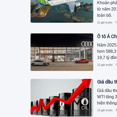
Khoản phả
từ năm 201
toàn bộ.
11 giờ trước
T
Ô tô Á Ch
Năm 2025,
hơn 588,3 
19,7 tỷ đồ
12 giờ trước
T
Giá dầu t
Giá dầu th
WTI tăng 3
hiện thông
tàu của Mỹ
13 giờ trước
T
trong nước