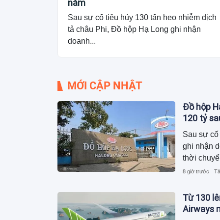
năm
Sau sự cố tiêu hủy 130 tấn heo nhiễm dịch
tả châu Phi, Đồ hộp Hạ Long ghi nhận
doanh...
MỚI CẬP NHẬT
Đồ hộp Hạ
120 tỷ s
Sau sự cố 
ghi nhận 
thời chuyể
dương, ngu
8 giờ trước
Tà
trong khi 
Từ 130 lê
Airways n