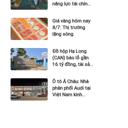
năng lực tài chính
của Bamboo
Airways nhìn từ
Giá vàng hôm nay
công nợ với ACV
8/7: Thị trường
lặng sóng
Đồ hộp Hạ Long
(CAN) báo lỗ gần
16 tỷ đồng, tài sản
giảm gần 120 tỷ
sau nửa năm
Ô tô Á Châu: Nhà
phân phối Audi tại
Việt Nam kinh
doanh thua lỗ