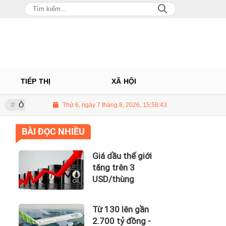
TIẾP THỊ
XÃ HỘI
hâu: Nhà phân phối Audi tại Việt Nam kinh doanh thua lỗ
Thứ 6, ngày 7 tháng 8, 2026, 15:58:44
Giá dầu t
BÀI ĐỌC NHIỀU
Giá dầu thế giới
tăng trên 3
USD/thùng
Từ 130 lên gần
2.700 tỷ đồng -