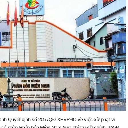
nh Quyết định số 205 /QĐ-XPVPHC về việc xử phạt vi
 cổ phần Phân bón Miền Nam (Địa chỉ trụ sở chính: 125B