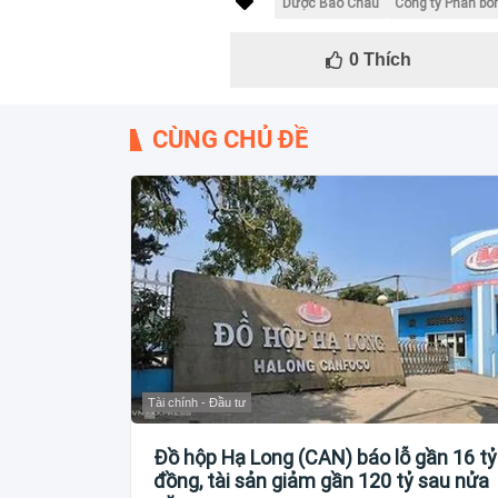
Dược Bảo Châu
Công ty Phân bó
0
Thích
CÙNG CHỦ ĐỀ
Tài chính - Đầu tư
Đồ hộp Hạ Long (CAN) báo lỗ gần 16 tỷ
đồng, tài sản giảm gần 120 tỷ sau nửa