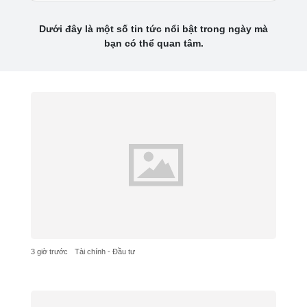
Dưới đây là một số tin tức nổi bật trong ngày mà
bạn có thể quan tâm.
3 giờ trước
Tài chính - Đầu tư
Thép Pomina: Gánh khối nợ hơn 5.500 tỷ đồng,
lãi vay nuốt trọn lợi nhuận