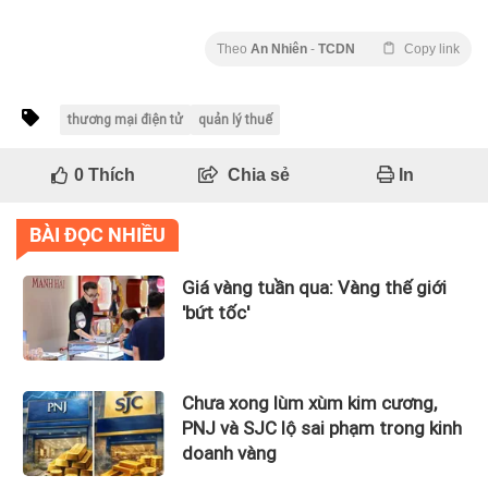
Theo
An Nhiên
-
TCDN
Copy link
thương mại điện tử
quản lý thuế
0
Thích
Chia sẻ
In
BÀI ĐỌC NHIỀU
Giá vàng tuần qua: Vàng thế giới
'bứt tốc'
Chưa xong lùm xùm kim cương,
PNJ và SJC lộ sai phạm trong kinh
doanh vàng