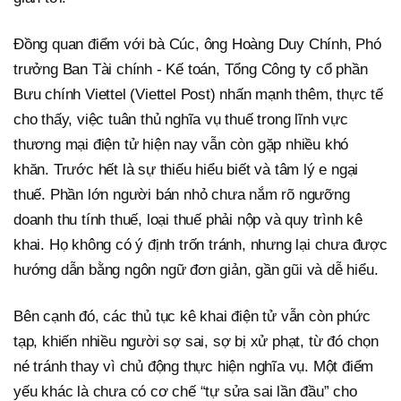
Đồng quan điểm với bà Cúc, ông Hoàng Duy Chính, Phó
trưởng Ban Tài chính - Kế toán, Tổng Công ty cổ phần
Bưu chính Viettel (Viettel Post) nhấn mạnh thêm, thực tế
cho thấy, việc tuân thủ nghĩa vụ thuế trong lĩnh vực
thương mại điện tử hiện nay vẫn còn gặp nhiều khó
khăn. Trước hết là sự thiếu hiểu biết và tâm lý e ngại
thuế. Phần lớn người bán nhỏ chưa nắm rõ ngưỡng
doanh thu tính thuế, loại thuế phải nộp và quy trình kê
khai. Họ không có ý định trốn tránh, nhưng lại chưa được
hướng dẫn bằng ngôn ngữ đơn giản, gần gũi và dễ hiểu.
Bên cạnh đó, các thủ tục kê khai điện tử vẫn còn phức
tạp, khiến nhiều người sợ sai, sợ bị xử phạt, từ đó chọn
né tránh thay vì chủ động thực hiện nghĩa vụ. Một điểm
yếu khác là chưa có cơ chế “tự sửa sai lần đầu” cho