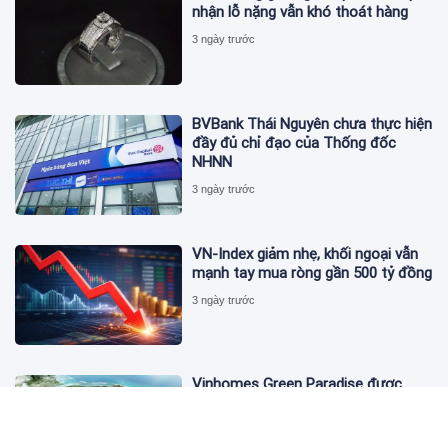
nhận lỗ nặng vẫn khó thoát hàng
3 ngày trước
BVBank Thái Nguyên chưa thực hiện
đầy đủ chỉ đạo của Thống đốc
NHNN
3 ngày trước
VN-Index giảm nhẹ, khối ngoại vẫn
mạnh tay mua ròng gần 500 tỷ đồng
3 ngày trước
Vinhomes Green Paradise được
trao chứng nhận Thành phố Thông
minh dựa trên tiêu chuẩn toàn cầu
ISO 37122