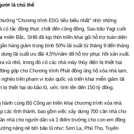
gười là chủ thể
 thưởng “Chương trình ESG tiêu biểu nhất” nhờ những
à có tác động thực chất đến cộng đồng. Sau bão Yagi cuối
i miền Bắc, SHB đã kịp thời triển khai gói hỗ trợ toàn diện
ân hàng giảm trung bình 50% lãi suất từ tháng 9 đến tháng
n dụng lãi suất ưu đãi 4,5%/năm để hỗ trợ phục hồi sản xuất,
a và nhỏ, trong đó có các nhà máy thủy điện bị thiệt hại
đóng góp cho Chương trình Phát động ủng hộ xóa nhà tạm,
 nghèo trên phạm vi toàn quốc và triển khai miễn giảm lãi
bị thiệt hại do bão lũ, ước tính lên đến 150 tỷ đồng.
hành cùng Bộ Công an triển khai chương trình xóa nhà
ắp các tỉnh thành, bao gồm việc xây dựng 700 căn nhà cho
căn nhà cho người dân và 1 điểm trường cho con em đồng
 hưởng nặng nề bởi bão lũ như: Sơn La, Phú Thọ, Tuyên