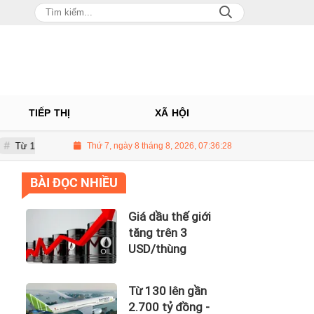
TIẾP THỊ
XÃ HỘI
 gần 2.700 tỷ đồng - năng lực tài chính của Bamboo Airways nhìn từ công n
Thứ 7, ngày 8 tháng 8, 2026, 07:36:29
BÀI ĐỌC NHIỀU
Giá dầu thế giới
tăng trên 3
USD/thùng
Từ 130 lên gần
2.700 tỷ đồng -