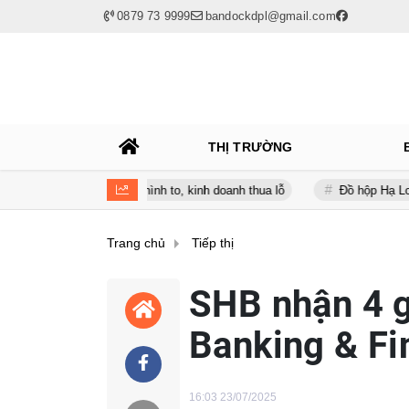
0879 73 9999
bandockdpl@gmail.com
THỊ TRƯỜNG
c nợ vay phình to, kinh doanh thua lỗ
Đồ hộp Hạ Long (CAN) báo l
Trang chủ
Tiếp thị
SHB nhận 4 g
Banking & F
16:03 23/07/2025