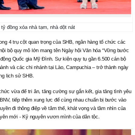
tỷ đồng xóa nhà tạm, nhà dột nát
rong 4 trụ cột quan trọng của SHB, ngân hàng tổ chức các
t nội bộ quy mô lớn mang tên Ngày hội Văn hóa “Vững bước
 động Quốc gia Mỹ Đình. Sự kiện quy tụ gần 6.500 cán bộ
hành và các chi nhánh tại Lào, Campuchia – trở thành ngày
ong lịch sử SHB.
ức vừa để tri ân, tăng cường sự gắn kết, gia tăng tình yêu
BNV, tiếp thêm xung lực để cùng nhau chuẩn bị bước vào
ruyền đi thông điệp về tâm thế, khát vọng và tầm nhìn của
yên mới - Kỷ nguyên vươn mình của dân tộc.