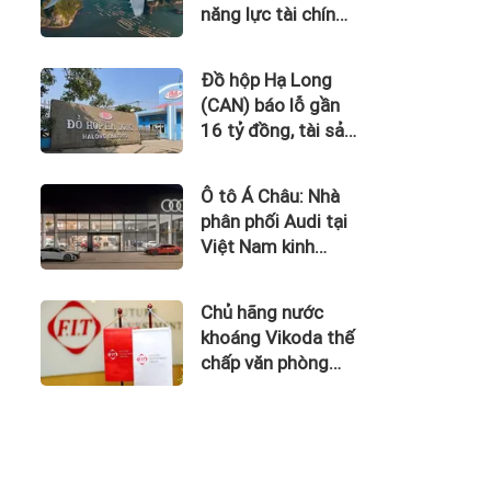
năng lực tài chính
của Bamboo
Airways nhìn từ
Đồ hộp Hạ Long
công nợ với ACV
(CAN) báo lỗ gần
16 tỷ đồng, tài sản
giảm gần 120 tỷ
sau nửa năm
Ô tô Á Châu: Nhà
phân phối Audi tại
Việt Nam kinh
doanh thua lỗ
Chủ hãng nước
khoáng Vikoda thế
chấp văn phòng
giữa lúc nợ vay
phình to, kinh
doanh thua lỗ