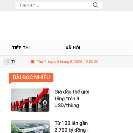
TIẾP THỊ
XÃ HỘI
lên gần 2.700 tỷ đồng - năng lực tài chính của Bamboo Airways nhìn từ côn
Thứ 7, ngày 8 tháng 8, 2026, 12:00:31
BÀI ĐỌC NHIỀU
Giá dầu thế giới
tăng trên 3
USD/thùng
Từ 130 lên gần
2.700 tỷ đồng -