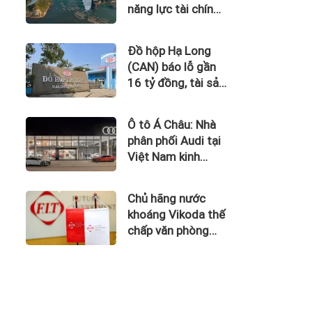
năng lực tài chính
của Bamboo
Airways nhìn từ
Đồ hộp Hạ Long
công nợ với ACV
(CAN) báo lỗ gần
16 tỷ đồng, tài sản
giảm gần 120 tỷ
sau nửa năm
Ô tô Á Châu: Nhà
phân phối Audi tại
Việt Nam kinh
doanh thua lỗ
Chủ hãng nước
khoáng Vikoda thế
chấp văn phòng
giữa lúc nợ vay
phình to, kinh
doanh thua lỗ