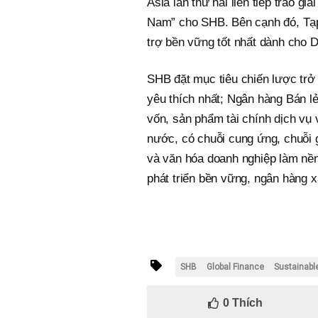
Asia lần thứ hai liên tiếp trao g
Nam” cho SHB. Bên cạnh đó, Tạp 
trợ bền vững tốt nhất dành cho 
SHB đặt mục tiêu chiến lược tr
yêu thích nhất; Ngân hàng Bán l
vốn, sản phẩm tài chính dịch vụ
nước, có chuỗi cung ứng, chuỗi gi
và văn hóa doanh nghiệp làm nền 
phát triển bền vững, ngân hàng x
SHB
Global Finance
Sustainabl
0
Thích