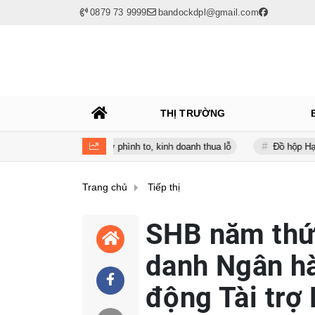
0879 73 9999
bandockdpl@gmail.com
THỊ TRƯỜNG
 lúc nợ vay phình to, kinh doanh thua lỗ
Đồ hộp Hạ Long (CAN) bá
Trang chủ
Tiếp thị
SHB năm thứ 
danh Ngân h
động Tài trợ