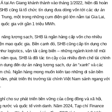
 Á tại An Giang khánh thành vào tháng 1/2022, hiện đã hoàn
 SHB cũng là tổ chức tín dụng đưa dòng vốn tới các dự án
Trung, một trong những cụm điện gió lớn nằm tại Gia Lai,
 quốc gia với gần 1 triệu MWh.
, năng lượng sạch, SHB là ngân hàng cấp vốn cho nhiều
diện mạo quốc gia. Bên cạnh đó, SHB cũng cấp tín dụng cho
như logistics, vận tải cảng biển – những ngành kinh tế mũi
ăm qua, SHB là đối tác tin cậy của nhiều định chế tài chính
 dụng đến dự án năng lượng sạch, dự án “xanh” và các
m chủ. Ngân hàng mong muốn kiến tạo những di sản bền
ăm, phát triển thị trường tài chính Việt Nam sánh ngang với
i.
hỉ cho sự phát triển bền vững của cộng đồng và xã hội,
g nước và quốc tế vinh danh. Năm 2024, Tạp chí Finance