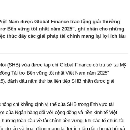
Việt Nam được Global Finance trao tặng giải thưởng
trợ Bền vững tốt nhất năm 2025”, ghi nhận cho những
c thúc đẩy các giải pháp tài chính mang lại lợi ích lâu
i (SHB) vừa được tạp chí Global Finance có trụ sở tại Mỹ
 động Tài trợ Bền vững tốt nhất Việt Nam năm 2025”
5), đánh dấu năm thứ ba liên tiếp SHB nhận được giải
hông chỉ khẳng định vị thế của SHB trong lĩnh vực tài
ệm của Ngân hàng đối với cộng đồng và nền kinh tế Việt
hướng toàn cầu về tài chính bền vững, khi các tổ chức tài
c dự án và hoạt động mang lại lợi ích lâu dài cho xã hội và