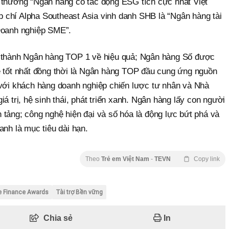
iải thưởng “Ngân hàng có tác động ESG tích cực nhất Việt
chí Alpha Southeast Asia vinh danh SHB là “Ngân hàng tài
Doanh nghiệp SME”.
ở thành Ngân hàng TOP 1 về hiệu quả; Ngân hàng Số được
ẻ tốt nhất đồng thời là Ngân hàng TOP đầu cung ứng nguồn
 với khách hàng doanh nghiệp chiến lược tư nhân và Nhà
á trị, hệ sinh thái, phát triển xanh. Ngân hàng lấy con người
tảng; công nghệ hiện đại và số hóa là động lực bứt phá và
anh là mục tiêu dài hạn.
Theo
Trẻ em Việt Nam
-
TEVN
Copy link
e Finance Awards
Tài trợ Bền vững
Chia sẻ
In