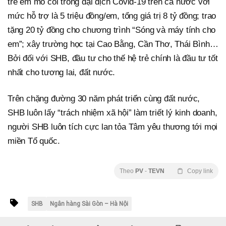
trẻ em mồ côi trong đại dịch Covid-19 trên cả nước với
mức hỗ trợ là 5 triệu đồng/em, tổng giá trị 8 tỷ đồng; trao
tặng 20 tỷ đồng cho chương trình “Sóng và máy tính cho
em”; xây trường học tại Cao Bằng, Cần Thơ, Thái Bình…
Bởi đối với SHB, đầu tư cho thế hệ trẻ chính là đầu tư tốt
nhất cho tương lai, đất nước.
Trên chặng đường 30 năm phát triển cùng đất nước,
SHB luôn lấy “trách nhiệm xã hội” làm triết lý kinh doanh,
người SHB luôn tích cực lan tỏa Tâm yêu thương tới mọi
miền Tổ quốc.
Theo
PV
-
TEVN
Copy link
SHB
Ngân hàng Sài Gòn – Hà Nội