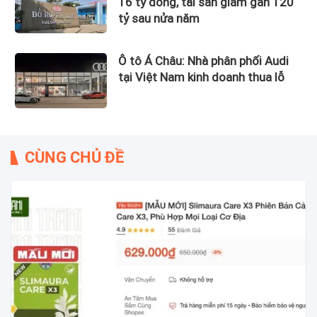
16 tỷ đồng, tài sản giảm gần 120
tỷ sau nửa năm
Ô tô Á Châu: Nhà phân phối Audi
tại Việt Nam kinh doanh thua lỗ
CÙNG CHỦ ĐỀ