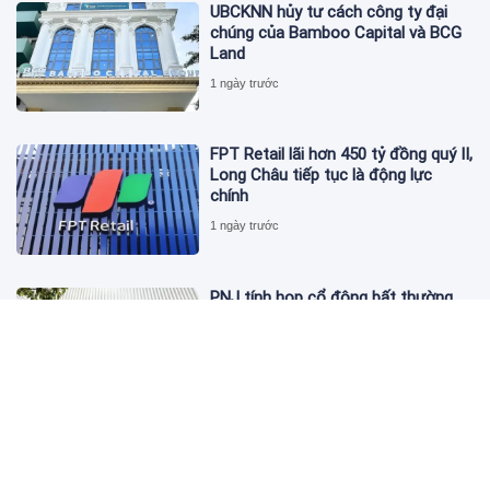
UBCKNN hủy tư cách công ty đại
chúng của Bamboo Capital và BCG
Land
1 ngày trước
FPT Retail lãi hơn 450 tỷ đồng quý II,
Long Châu tiếp tục là động lực
chính
1 ngày trước
PNJ tính họp cổ đông bất thường,
dự kiến điều chỉnh kế hoạch kinh
doanh 2026
1 ngày trước
Giá vàng hôm nay 6/8: 'Nhảy vọt'
sau một đêm