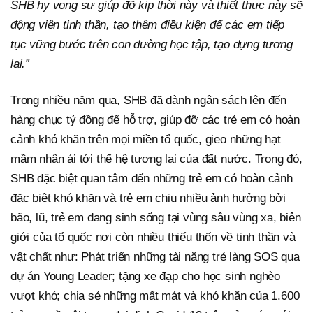
SHB hy vọng sự giúp đỡ kịp thời này và thiết thực này sẽ
động viên tinh thần, tạo thêm điều kiện để các em tiếp
tục vững bước trên con đường học tập, tạo dựng tương
lai.”
Trong nhiều năm qua, SHB đã dành ngân sách lên đến
hàng chục tỷ đồng để hỗ trợ, giúp đỡ các trẻ em có hoàn
cảnh khó khăn trên mọi miền tổ quốc, gieo những hạt
mầm nhân ái tới thế hệ tương lai của đất nước. Trong đó,
SHB đặc biệt quan tâm đến những trẻ em có hoàn cảnh
đặc biệt khó khăn và trẻ em chịu nhiều ảnh hưởng bởi
bão, lũ, trẻ em đang sinh sống tại vùng sâu vùng xa, biên
giới của tổ quốc nơi còn nhiều thiếu thốn về tinh thần và
vật chất như: Phát triển những tài năng trẻ làng SOS qua
dự án Young Leader; tặng xe đạp cho học sinh nghèo
vượt khó; chia sẻ những mất mát và khó khăn của 1.600