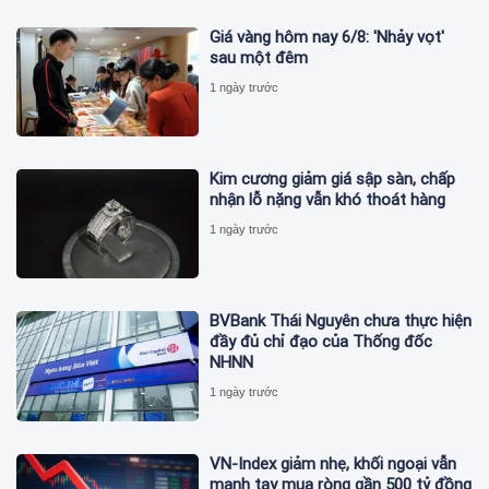
Giá vàng hôm nay 6/8: 'Nhảy vọt'
sau một đêm
1 ngày trước
Kim cương giảm giá sập sàn, chấp
nhận lỗ nặng vẫn khó thoát hàng
1 ngày trước
BVBank Thái Nguyên chưa thực hiện
đầy đủ chỉ đạo của Thống đốc
NHNN
1 ngày trước
VN-Index giảm nhẹ, khối ngoại vẫn
mạnh tay mua ròng gần 500 tỷ đồng