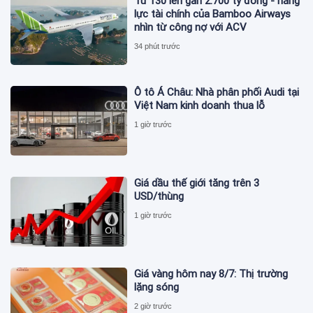
Từ 130 lên gần 2.700 tỷ đồng - năng
lực tài chính của Bamboo Airways
nhìn từ công nợ với ACV
34 phút trước
Ô tô Á Châu: Nhà phân phối Audi tại
Việt Nam kinh doanh thua lỗ
1 giờ trước
Giá dầu thế giới tăng trên 3
USD/thùng
1 giờ trước
Giá vàng hôm nay 8/7: Thị trường
lặng sóng
2 giờ trước