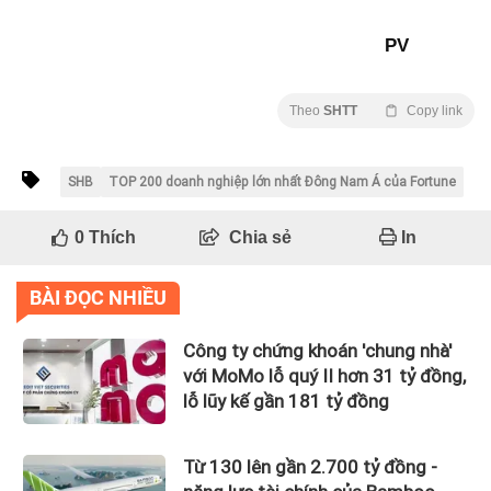
PV
Theo
SHTT
Copy link
SHB
TOP 200 doanh nghiệp lớn nhất Đông Nam Á của Fortune
0
Thích
Chia sẻ
In
BÀI ĐỌC NHIỀU
Công ty chứng khoán 'chung nhà'
với MoMo lỗ quý II hơn 31 tỷ đồng,
lỗ lũy kế gần 181 tỷ đồng
Từ 130 lên gần 2.700 tỷ đồng -