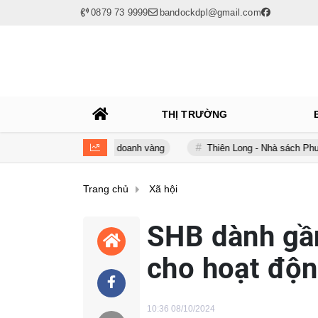
0879 73 9999
bandockdpl@gmail.com
THỊ TRƯỜNG
m trong kinh doanh vàng
Thiên Long - Nhà sách Phương Nam: Chia
Trang chủ
Xã hội
SHB dành gầ
cho hoạt độn
10:36 08/10/2024