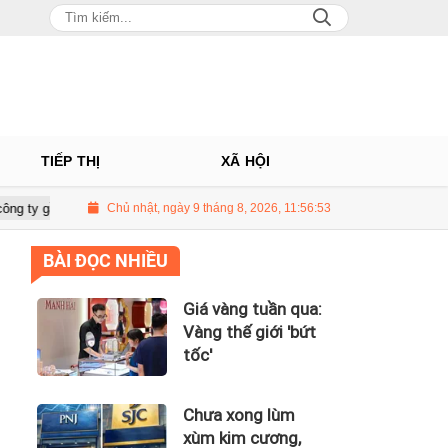
TIẾP THỊ
XÃ HỘI
00 tỷ của Huấn Hoa Hồng
Chủ nhật, ngày 9 tháng 8, 2026, 11:56:54
Giá vàng tuần qua: Vàng thế giới 'bứt tốc'
BÀI ĐỌC NHIỀU
Giá vàng tuần qua:
Vàng thế giới 'bứt
tốc'
Chưa xong lùm
xùm kim cương,