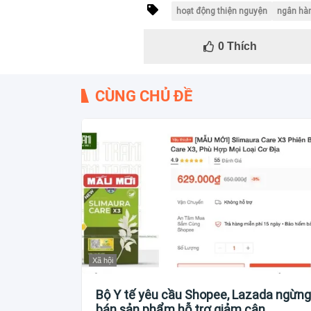
hoạt động thiện nguyện
ngân hà
0
Thích
CÙNG CHỦ ĐỀ
Xã hội
Bộ Y tế yêu cầu Shopee, Lazada ngừng
bán sản phẩm hỗ trợ giảm cân