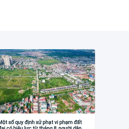
 hội
Một số quy định xử phạt vi phạm đất
đai có hiệu lực từ tháng 8, người dân