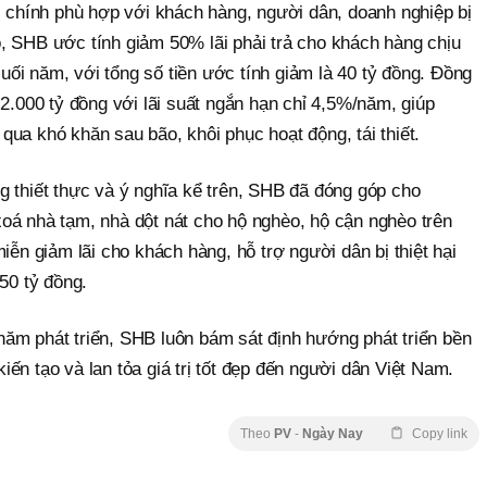
i chính phù hợp với khách hàng, người dân, doanh nghiệp bị
, SHB ước tính giảm 50% lãi phải trả cho khách hàng chịu
 cuối năm, với tổng số tiền ước tính giảm là 40 tỷ đồng. Đồng
 2.000 tỷ đồng với lãi suất ngắn hạn chỉ 4,5%/năm, giúp
ua khó khăn sau bão, khôi phục hoạt động, tái thiết.
g thiết thực và ý nghĩa kể trên, SHB đã đóng góp cho
oá nhà tạm, nhà dột nát cho hộ nghèo, hộ cận nghèo trên
iễn giảm lãi cho khách hàng, hỗ trợ người dân bị thiệt hại
50 tỷ đồng.
ăm phát triển, SHB luôn bám sát định hướng phát triển bền
ến tạo và lan tỏa giá trị tốt đẹp đến người dân Việt Nam.
Theo
PV
-
Ngày Nay
Copy link