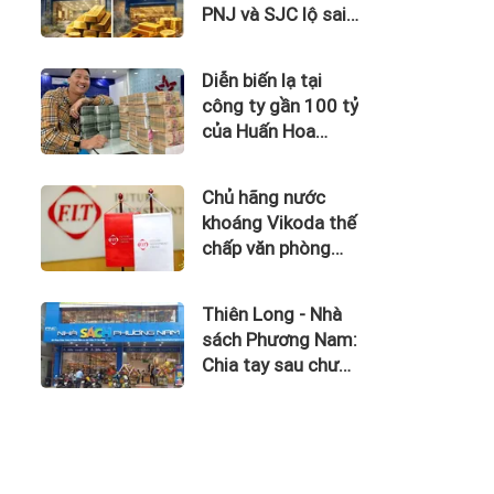
PNJ và SJC lộ sai
phạm trong kinh
doanh vàng
Diễn biến lạ tại
công ty gần 100 tỷ
của Huấn Hoa
Hồng
Chủ hãng nước
khoáng Vikoda thế
chấp văn phòng
giữa lúc nợ vay
phình to, kinh
Thiên Long - Nhà
doanh thua lỗ
sách Phương Nam:
Chia tay sau chưa
đầy 1 năm 'hợp
hôn'