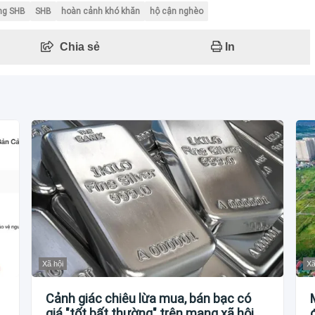
ng SHB
SHB
hoàn cảnh khó khăn
hộ cận nghèo
Chia sẻ
In
Xã hội
Xã
Cảnh giác chiêu lừa mua, bán bạc có
giá "tốt bất thường" trên mạng xã hội