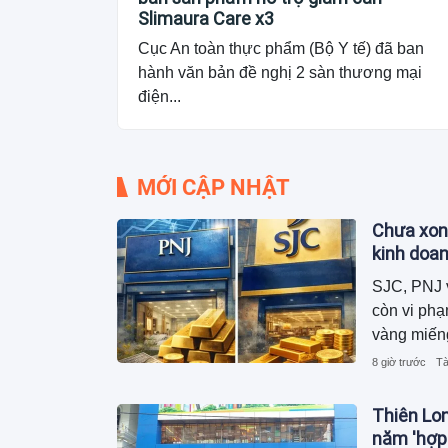
Slimaura Care x3
Cục An toàn thực phẩm (Bộ Y tế) đã ban
hành văn bản đề nghị 2 sàn thương mại
điện...
MỚI CẬP NHẬT
Chưa xon
kinh doa
SJC, PNJ v
còn vi phạ
vàng miến
8 giờ trước
Tà
Thiên Lo
năm 'hợp