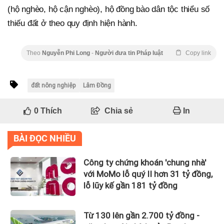
(hộ nghèo, hộ cận nghèo), hộ đồng bào dân tộc thiểu số
thiếu đất ở theo quy định hiện hành.
Theo
Nguyễn Phi Long
-
Người đưa tin Pháp luật
Copy link
đất nông nghiệp
Lâm Đồng
0
Thích
Chia sẻ
In
BÀI ĐỌC NHIỀU
Công ty chứng khoán 'chung nhà'
với MoMo lỗ quý II hơn 31 tỷ đồng,
lỗ lũy kế gần 181 tỷ đồng
Từ 130 lên gần 2.700 tỷ đồng -