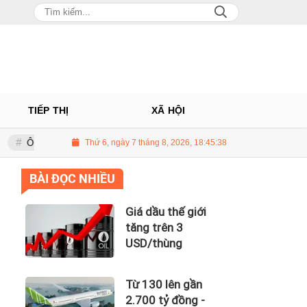
TIẾP THỊ
XÃ HỘI
 Châu: Nhà phân phối Audi tại Việt Nam kinh doanh thua lỗ
Thứ 6, ngày 7 tháng 8, 2026, 18:45:39
Giá dầu
BÀI ĐỌC NHIỀU
Giá dầu thế giới
tăng trên 3
USD/thùng
Từ 130 lên gần
2.700 tỷ đồng -