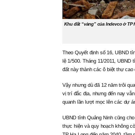
Khu đất “vàng” của Indevco ở TP H
Theo Quyết định số 16, UBND tỉn
lệ 1/500. Tháng 11/2011, UBND t
đất này thành các ô biệt thự cao
Vậy nhưng dù đã 12 năm trôi qua
vị trí đắc địa, nhưng đến nay vẫn
quanh lần lượt mọc lên các dự á
UBND tỉnh Quảng Ninh cũng cho 
thực hiện và quy hoạch không c
TP Hạ Long đến năm 2040, tầm n