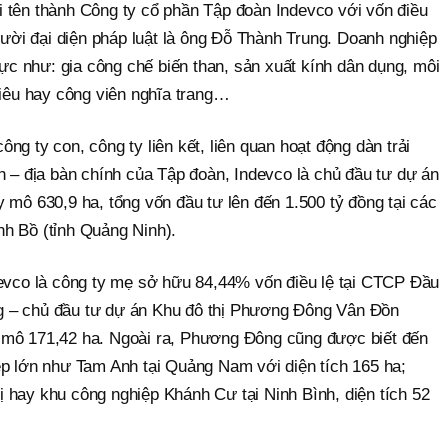
 tên thành Công ty cổ phần Tập đoàn Indevco với vốn điều
Người đại diện pháp luật là ông Đỗ Thành Trung. Doanh nghiệp
 vực như: gia công chế biến than, sản xuất kính dân dụng, môi
hiêu hay công viên nghĩa trang…
ng ty con, công ty liên kết, liên quan hoạt động dàn trải
h – địa bàn chính của Tập đoàn, Indevco là chủ đầu tư dự án
 mô 630,9 ha, tổng vốn đầu tư lên đến 1.500 tỷ đồng tại các
h Bồ (tỉnh Quảng Ninh).
devco là công ty mẹ sở hữu 84,44% vốn điều lệ tại CTCP Đầu
 – chủ đầu tư dự án Khu đô thị Phương Đông Vân Đồn
 mô 171,42 ha. Ngoài ra, Phương Đông cũng được biết đến
ệp lớn như Tam Anh tại Quảng Nam với diện tích 165 ha;
 hay khu công nghiệp Khánh Cư tại Ninh Bình, diện tích 52