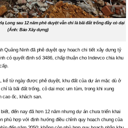
ạ Long sau 12 năm phê duyệt vẫn chỉ là bãi đất trống đầy cỏ dại
(Ảnh: Báo Xây dựng)
h Quảng Ninh đã phê duyệt quy hoạch chi tiết xây dựng tỷ
ỉnh có quyết định số 3486, chấp thuận cho Indevco chia khu
 cấp.
, kể từ ngày được phê duyệt, khu đất của dự án mặc dù ở
 chỉ là bãi đất trống, cỏ dại mọc um tùm, trong khi xung
n cao ốc, khách sạn.
biết, đến nay đã hơn 12 năm nhưng dự án chưa triển khai
òn phù hợp với định hướng điều chỉnh quy hoạch chung của
hìn đến năm 2050; không còn phù hợp quy hoạch phân khu