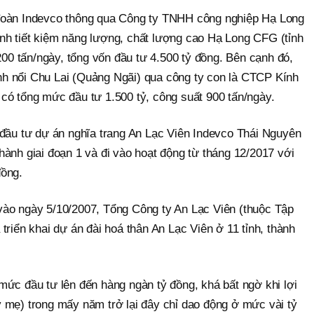
đoàn Indevco thông qua Công ty TNHH công nghiệp Hạ Long
h tiết kiệm năng lượng, chất lượng cao Hạ Long CFG (tỉnh
.200 tấn/ngày, tổng vốn đầu tư 4.500 tỷ đồng. Bên cạnh đó,
h nổi Chu Lai (Quảng Ngãi) qua công ty con là CTCP Kính
có tổng mức đầu tư 1.500 tỷ, công suất 900 tấn/ngày.
 đầu tư dự án nghĩa trang An Lạc Viên Indevco Thái Nguyên
ành giai đoạn 1 và đi vào hoạt động từ tháng 12/2017 với
đồng.
ào ngày 5/10/2007, Tổng Công ty An Lạc Viên (thuộc Tập
triển khai dự án đài hoá thân An Lạc Viên ở 11 tỉnh, thành
mức đầu tư lên đến hàng ngàn tỷ đồng, khá bất ngờ khi lợi
 mẹ) trong mấy năm trở lại đây chỉ dao động ở mức vài tỷ