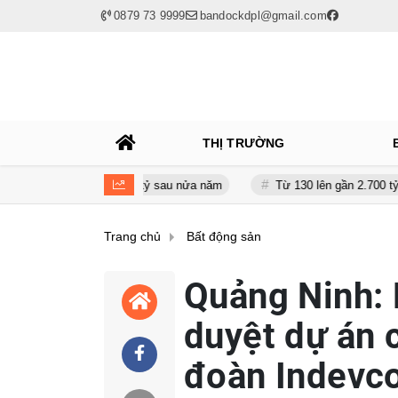
0879 73 9999
bandockdpl@gmail.com
THỊ TRƯỜNG
n giảm gần 120 tỷ sau nửa năm
Từ 130 lên gần 2.700 tỷ đồng - năn
Trang chủ
Bất động sản
Quảng Ninh: 
duyệt dự án 
đoàn Indevc