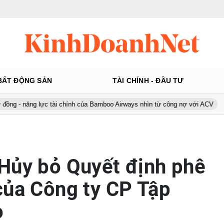
BẤT ĐỘNG SẢN
TÀI CHÍNH - ĐẦU TƯ
g lực tài chính của Bamboo Airways nhìn từ công nợ với ACV
Ô tô Á
Hủy bỏ Quyết định phê
của Công ty CP Tập
o