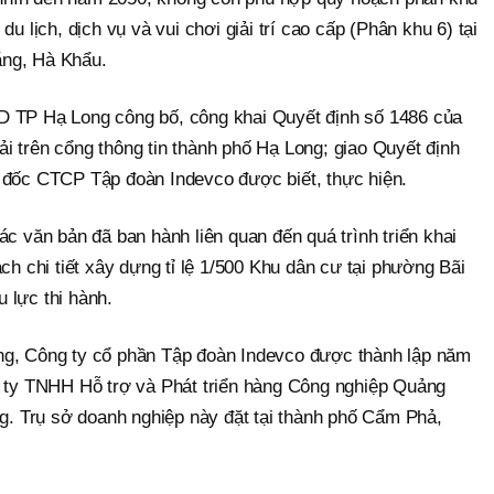
du lịch, dịch vụ và vui chơi giải trí cao cấp (Phân khu 6) tại
ắng, Hà Khẩu.
D TP Hạ Long công bố, công khai Quyết định số 1486 của
i trên cổng thông tin thành phố Hạ Long; giao Quyết định
 đốc CTCP Tập đoàn Indevco được biết, thực hiện.
ác văn bản đã ban hành liên quan đến quá trình triển khai
ch chi tiết xây dựng tỉ lệ 1/500 Khu dân cư tại phường Bãi
 lực thi hành.
ng, Công ty cổ phần Tập đoàn Indevco được thành lập năm
g ty TNHH Hỗ trợ và Phát triển hàng Công nghiệp Quảng
ng. Trụ sở doanh nghiệp này đặt tại thành phố Cẩm Phả,