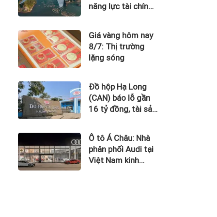
năng lực tài chính
của Bamboo
Airways nhìn từ
Giá vàng hôm nay
công nợ với ACV
8/7: Thị trường
lặng sóng
Đồ hộp Hạ Long
(CAN) báo lỗ gần
16 tỷ đồng, tài sản
giảm gần 120 tỷ
sau nửa năm
Ô tô Á Châu: Nhà
phân phối Audi tại
Việt Nam kinh
doanh thua lỗ