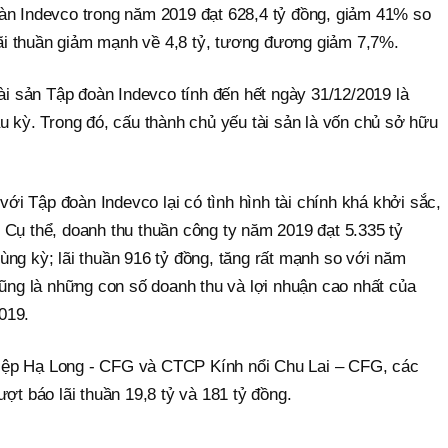
àn Indevco trong năm 2019 đạt 628,4 tỷ đồng, giảm 41% so
 lãi thuần giảm mạnh về 4,8 tỷ, tương đương giảm 7,7%.
tài sản Tập đoàn Indevco tính đến hết ngày 31/12/2019 là
u kỳ. Trong đó, cấu thành chủ yếu tài sản là vốn chủ sở hữu
 với Tập đoàn Indevco lại có tình hình tài chính khá khởi sắc,
 Cụ thể, doanh thu thuần công ty năm 2019 đạt 5.335 tỷ
ng kỳ; lãi thuần 916 tỷ đồng, tăng rất mạnh so với năm
cũng là những con số doanh thu và lợi nhuận cao nhất của
019.
iệp Hạ Long - CFG và CTCP Kính nổi Chu Lai – CFG, các
ợt báo lãi thuần 19,8 tỷ và 181 tỷ đồng.