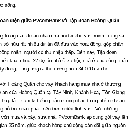
ộc sống.
 toàn diện giữa PVcomBank và Tập đoàn Hoàng Quân
ng trong các dự án nhà ở xã hội tại khu vực miền Trung và
sở hữu rất nhiều dự án đã đưa vào hoạt động, góp phần
 công nhân, người có thu nhập thấp. Đến nay, Tập đoàn
riển khai chuỗi 22 dự án nhà ở xã hội, nhà ở cho công nhân
tỷ đồng, cung ứng ra thị trường hơn 34.000 căn hộ.
với Hoàng Quân cho vay khách hàng mua nhà ở thương
ự án của Hoàng Quân tại Tây Ninh, Khánh Hòa, Tiền Giang
t hợp tác, cam kết đồng hành cùng nhau trong nhiều dự án
 hỗ trợ nhau phát triển trên nhiều lĩnh vực. Với những
 vốn mua và xây, sửa nhà, PVcomBank áp dụng gói vay lên
ời gian 25 năm, giúp khách hàng chủ động cân đối giữa nguồn