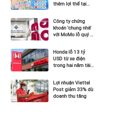
thêm lợi thế tại
Singapore
Công ty chứng
khoán 'chung nhà'
với MoMo lỗ quý II
hơn 31 tỷ đồng, lỗ
lũy kế gần 181 tỷ
Honda lỗ 13 tỷ
đồng
USD từ xe điện
trong hai năm tài
chính
Lợi nhuận Viettel
Post giảm 33% dù
doanh thu tăng