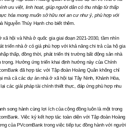
hính ưu việt, linh hoạt, giúp người dân có thu nhập từ thấp
thực hóa mong muốn sở hữu nơi an cư như ý, phù hợp với
bà Nguyễn Thúy Hạnh cho biết thêm.
ở xã hội và Nhà ở quốc gia giai đoạn 2021-2030, tầm nhìn
 triển nhà ở có giá phù hợp với khả năng chi trả của hộ gia
nhập thấp, đồng thời, phát triển thị trường bất động sản nhà
n trọng. Hưởng ứng triển khai định hướng này của Chính
PVcomBank đã hợp tác với Tập đoàn Hoàng Quân không chỉ
i mà cả các dự án nhà ở xã hội tại Tây Ninh, Khánh Hòa,
ại các giải pháp tài chính thiết thực, đáp ứng phù hợp nhu
anh song hành cùng lợi ích của cộng đồng luôn là một trong
VcomBank. Việc ký kết hợp tác toàn diện với Tập đoàn Hoàng
ơng của PVcomBank trong việc tiếp tục đồng hành với người