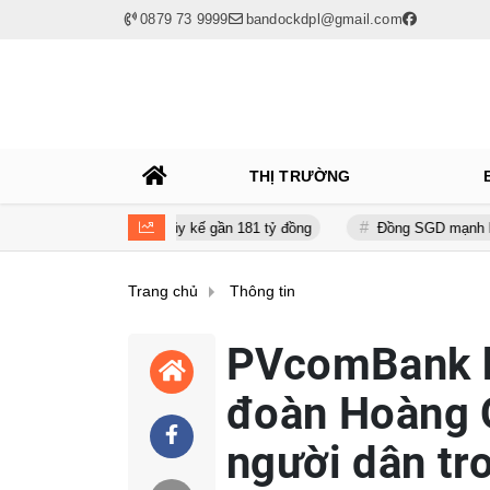
0879 73 9999
bandockdpl@gmail.com
THỊ TRƯỜNG
tỷ đồng, lỗ lũy kế gần 181 tỷ đồng
Đồng SGD mạnh lên, hàng Việt c
Trang chủ
Thông tin
PVcomBank ký
đoàn Hoàng 
người dân tr