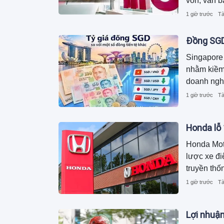
vốn, vẫn b
của doanh 
1 giờ trước
Tà
hiện khoản
cụ thể.
Đồng SGD 
Singapore 
nhằm kiềm 
doanh ngh
1 giờ trước
Tà
Honda lỗ 
Honda Moto
lược xe đi
truyền thố
1 giờ trước
Tà
Lợi nhuận