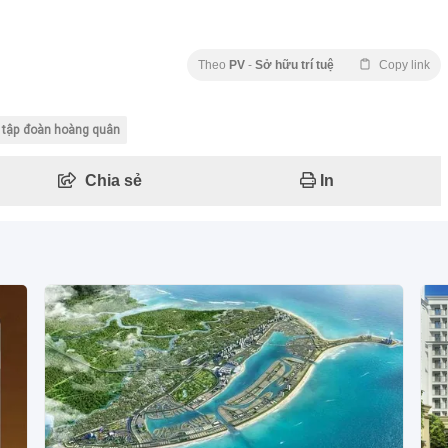
Theo
PV
-
Sở hữu trí tuệ
Copy link
tập đoàn hoàng quân
Chia sẻ
In