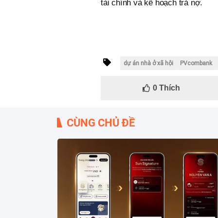
tài chính và kế hoạch trả nợ.
dự án nhà ở xã hội
PVcombank
0
Thích
CÙNG CHỦ ĐỀ