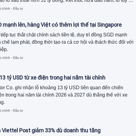
áo lỗ sau thuế hơn 31 tỷ đồng. Kết thúc nửa đầu năm, lỗ lũy kế
nghiệp này đã vượt tỷ đồng, trong khi báo cáo tài chính xuất
i chính - Đầu tư
 chi phí khác hơn 27 tỷ đồng nhưng chưa được thuyết minh
mạnh lên, hàng Việt có thêm lợi thế tại Singapore
tiếp tục thắt chặt chính sách tiền tệ, duy trì đồng SGD mạnh
chế lạm phát, đồng thời tạo ra cả cơ hội và thách thức đối với
iệp.
i chính - Đầu tư
13 tỷ USD từ xe điện trong hai năm tài chính
r Co. ghi nhận lỗ khoảng 13 tỷ USD liên quan đến chiến
ện trong hai năm tài chính 2026 và 2027 dù thắng thế với xe
ng.
i chính - Đầu tư
 Viettel Post giảm 33% dù doanh thu tăng