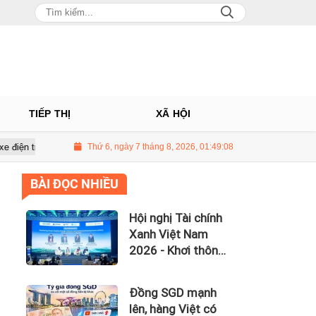
TIẾP THỊ
XÃ HỘI
ai năm tài chính
Thứ 6, ngày 7 tháng 8, 2026, 01:49:10
Lợi nhuận Viettel Post giảm 33% dù doanh thu tă
BÀI ĐỌC NHIỀU
Hội nghị Tài chính
Xanh Việt Nam
2026 - Khơi thông
dòng vốn xanh
toàn cầu
Đồng SGD mạnh
lên, hàng Việt có