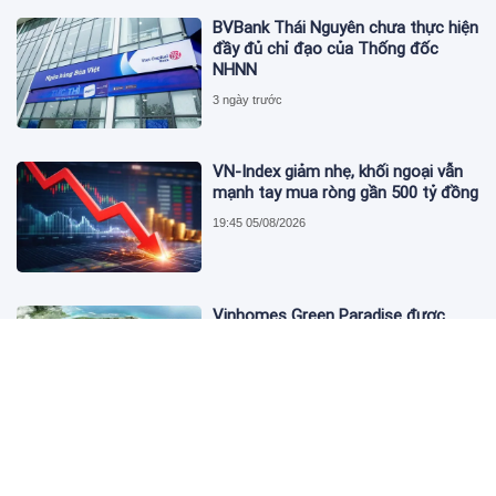
BVBank Thái Nguyên chưa thực hiện
đầy đủ chỉ đạo của Thống đốc
NHNN
3 ngày trước
VN-Index giảm nhẹ, khối ngoại vẫn
mạnh tay mua ròng gần 500 tỷ đồng
19:45 05/08/2026
Vinhomes Green Paradise được
trao chứng nhận Thành phố Thông
minh dựa trên tiêu chuẩn toàn cầu
ISO 37122
19:40 05/08/2026
Bộ Y tế yêu cầu Shopee, Lazada
ngừng bán sản phẩm hỗ trợ giảm