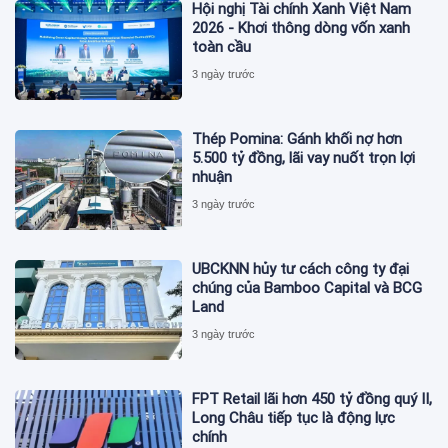
Hội nghị Tài chính Xanh Việt Nam
2026 - Khơi thông dòng vốn xanh
toàn cầu
3 ngày trước
Thép Pomina: Gánh khối nợ hơn
5.500 tỷ đồng, lãi vay nuốt trọn lợi
nhuận
3 ngày trước
UBCKNN hủy tư cách công ty đại
chúng của Bamboo Capital và BCG
Land
3 ngày trước
FPT Retail lãi hơn 450 tỷ đồng quý II,
Long Châu tiếp tục là động lực
chính