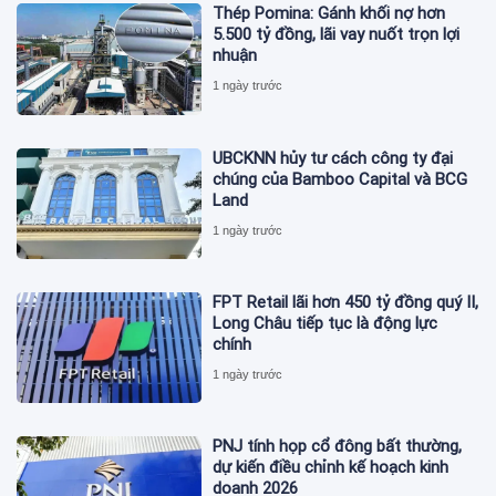
Thép Pomina: Gánh khối nợ hơn
5.500 tỷ đồng, lãi vay nuốt trọn lợi
nhuận
1 ngày trước
UBCKNN hủy tư cách công ty đại
chúng của Bamboo Capital và BCG
Land
1 ngày trước
FPT Retail lãi hơn 450 tỷ đồng quý II,
Long Châu tiếp tục là động lực
chính
1 ngày trước
PNJ tính họp cổ đông bất thường,
dự kiến điều chỉnh kế hoạch kinh
doanh 2026