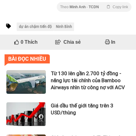
Theo
Minh Anh
-
TCDN
Copy link
dự án chậm tiến độ
Ninh Bình
0
Thích
Chia sẻ
In
BÀI ĐỌC NHIỀU
Từ 130 lên gần 2.700 tỷ đồng -
năng lực tài chính của Bamboo
Airways nhìn từ công nợ với ACV
Giá dầu thế giới tăng trên 3
USD/thùng