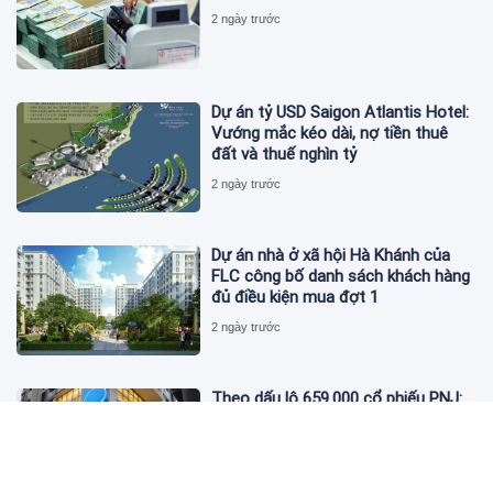
2 ngày trước
Dự án tỷ USD Saigon Atlantis Hotel:
Vướng mắc kéo dài, nợ tiền thuê
đất và thuế nghìn tỷ
2 ngày trước
Dự án nhà ở xã hội Hà Khánh của
FLC công bố danh sách khách hàng
đủ điều kiện mua đợt 1
2 ngày trước
Theo dấu lô 659.000 cổ phiếu PNJ:
Đi 1 vòng qua tài khoản tự doanh
hay 'chỉ là trùng hợp'?
2 ngày trước