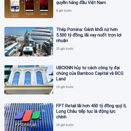
quyền hàng đầu Việt Nam
9 giờ trước
Thép Pomina: Gánh khối nợ hơn
5.500 tỷ đồng, lãi vay nuốt trọn lợi
nhuận
15 giờ trước
UBCKNN hủy tư cách công ty đại
chúng của Bamboo Capital và BCG
Land
16 giờ trước
FPT Retail lãi hơn 450 tỷ đồng quý II,
Long Châu tiếp tục là động lực
chính
19 giờ trước