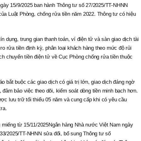
gày 15/9/2025 ban hành Thông tư số 27/2025/TT-NHNN
của Luật Phòng, chống rửa tiền năm 2022. Thông tư có hiệu
n dụng, trung gian thanh toán, ví điện tử và sàn giao dịch tài
 ro rửa tiền định kỳ, phân loại khách hàng theo mức độ rủi
ịch chuyển tiền điện tử về Cục Phòng chống rửa tiền thuộc
o bắt buộc các giao dịch có giá trị lớn, giao dịch đáng ngờ
, đảm bảo việc theo dõi, kiểm soát dòng tiền minh bạch hơn.
ược lưu trữ tối thiểu 05 năm và cung cấp khi có yêu cầu
tra.
g miếng từ 15/11/2025Ngân hàng Nhà nước Việt Nam ngày
 33/2025/TT-NHNN sửa đổi, bổ sung Thông tư số