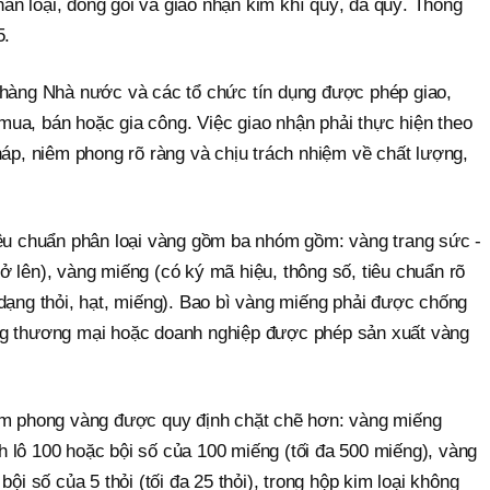
n loại, đóng gói và giao nhận kim khí quý, đá quý. Thông
5.
 hàng Nhà nước và các tổ chức tín dụng được phép giao,
ua, bán hoặc gia công. Việc giao nhận phải thực hiện theo
háp, niêm phong rõ ràng và chịu trách nhiệm về chất lượng,
iêu chuẩn phân loại vàng gồm ba nhóm gồm: vàng trang sức -
 lên), vàng miếng (có ký mã hiệu, thông số, tiêu chuẩn rõ
dạng thỏi, hạt, miếng). Bao bì vàng miếng phải được chống
ng thương mại hoặc doanh nghiệp được phép sản xuất vàng
êm phong vàng được quy định chặt chẽ hơn: vàng miếng
 lô 100 hoặc bội số của 100 miếng (tối đa 500 miếng), vàng
bội số của 5 thỏi (tối đa 25 thỏi), trong hộp kim loại không