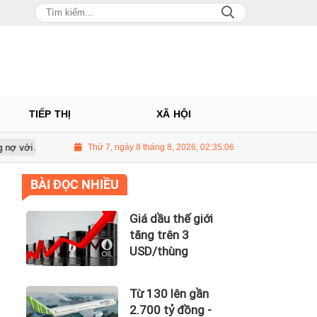
TIẾP THỊ
XÃ HỘI
V
Ô tô Á Châu: Nhà phân phối Audi tại Việt Nam kinh doanh thua lỗ
Thứ 7, ngày 8 tháng 8, 2026, 02:35:07
BÀI ĐỌC NHIỀU
Giá dầu thế giới
tăng trên 3
USD/thùng
Từ 130 lên gần
2.700 tỷ đồng -