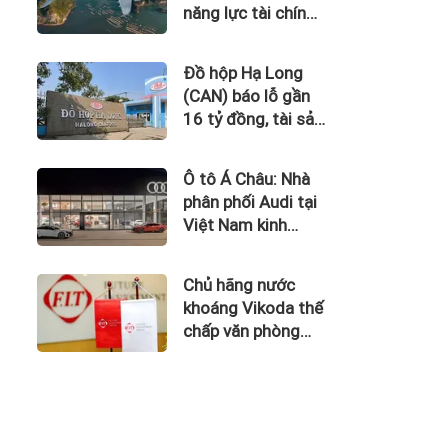
năng lực tài chính
của Bamboo
Airways nhìn từ
Đồ hộp Hạ Long
công nợ với ACV
(CAN) báo lỗ gần
16 tỷ đồng, tài sản
giảm gần 120 tỷ
sau nửa năm
Ô tô Á Châu: Nhà
phân phối Audi tại
Việt Nam kinh
doanh thua lỗ
Chủ hãng nước
khoáng Vikoda thế
chấp văn phòng
giữa lúc nợ vay
phình to, kinh
doanh thua lỗ