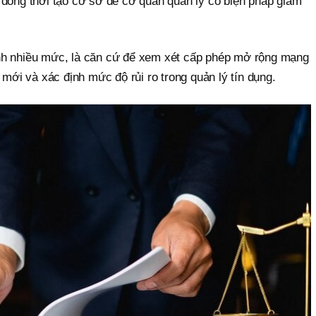
 đồng thời tạo cơ sở để cơ quan quản lý có biện pháp giám
nh nhiều mức, là căn cứ để xem xét cấp phép mở rộng mạng
 mới và xác định mức độ rủi ro trong quản lý tín dụng.