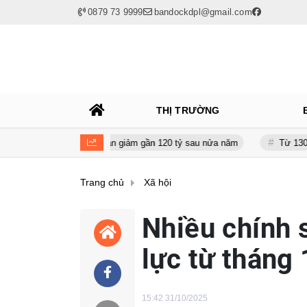
0879 73 9999
bandockdpl@gmail.com
THỊ TRƯỜNG
 tỷ đồng, tài sản giảm gần 120 tỷ sau nửa năm
Từ 130 lên gần 2.7
Trang chủ
Xã hội
Nhiều chính 
lực từ tháng
15:42 31/10/2025