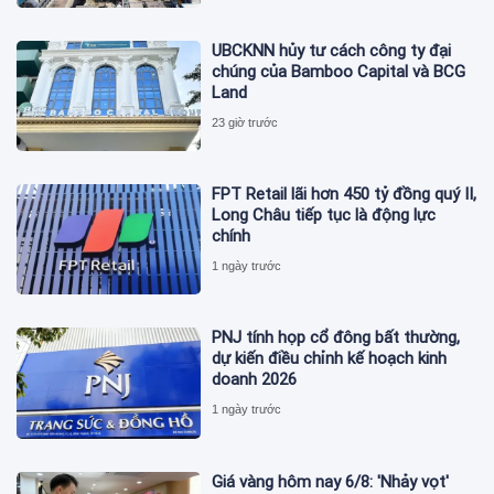
UBCKNN hủy tư cách công ty đại
chúng của Bamboo Capital và BCG
Land
23 giờ trước
FPT Retail lãi hơn 450 tỷ đồng quý II,
Long Châu tiếp tục là động lực
chính
1 ngày trước
PNJ tính họp cổ đông bất thường,
dự kiến điều chỉnh kế hoạch kinh
doanh 2026
1 ngày trước
Giá vàng hôm nay 6/8: 'Nhảy vọt'