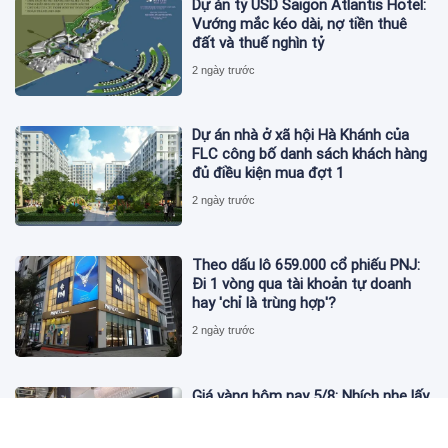
Dự án tỷ USD Saigon Atlantis Hotel:
Vướng mắc kéo dài, nợ tiền thuê
đất và thuế nghìn tỷ
2 ngày trước
Dự án nhà ở xã hội Hà Khánh của
FLC công bố danh sách khách hàng
đủ điều kiện mua đợt 1
2 ngày trước
Theo dấu lô 659.000 cổ phiếu PNJ:
Đi 1 vòng qua tài khoản tự doanh
hay 'chỉ là trùng hợp'?
2 ngày trước
Giá vàng hôm nay 5/8: Nhích nhẹ lấy
đà phục hồi
2 ngày trước