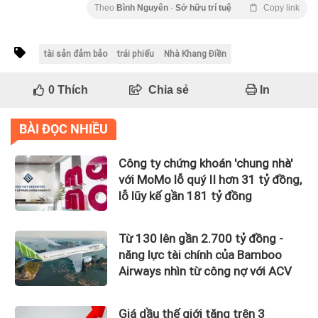
Theo
Bình Nguyên
-
Sở hữu trí tuệ
Copy link
tài sản đảm bảo
trái phiếu
Nhà Khang Điền
0
Thích
Chia sẻ
In
BÀI ĐỌC NHIỀU
Công ty chứng khoán 'chung nhà'
với MoMo lỗ quý II hơn 31 tỷ đồng,
lỗ lũy kế gần 181 tỷ đồng
Từ 130 lên gần 2.700 tỷ đồng -
năng lực tài chính của Bamboo
Airways nhìn từ công nợ với ACV
Giá dầu thế giới tăng trên 3