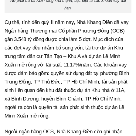
Nợ phải trả tại KDH tăng khá mạnh, đặc biệt là các khoản vay dài
hạn.
Cụ thể, tính đến quý II năm nay, Nhà Khang Điền đã vay
Ngân hàng Thương mại Cổ phần Phương Đông (OCB)
gần 3.548 tỷ đồng được chia làm 5 đợt. Mục đích của
các đợt vay đều nhằm bổ sung vốn, tài trợ dự án Khu
trung tâm dân cư Tân Tạo – Khu A và dự án Lê Minh
Xuân mở rộng với lãi suất 11,17%/năm. Các khoản vay
được đảm bảo gồm: quyền sử dụng đất tại phường Bình
Trưng Đông, TP Thủ Đức, TP Hồ Chí Minh; tài sản phát
sinh liên quan đến khu đất thuộc dự án Khu nhà ở 11A,
xã Bình Dương, huyện Bình Chánh, TP Hồ Chí Minh;
ngoài ra còn là quyền tài sản phát sinh thuộc dự án Lê
Minh Xuân mở rộng.
Ngoài ngân hàng OCB, Nhà Khang Điền còn ghi nhận