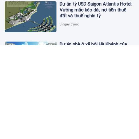
Dự án tỷ USD Saigon Atlantis Hotel:
Vướng mắc kéo dài, nợ tiền thuê
đất và thuế nghìn tỷ
3 ngày trước
Dự án nhà ở xã hội Hà Khánh của
FLC công bố danh sách khách hàng
đủ điều kiện mua đợt 1
3 ngày trước
Theo dấu lô 659.000 cổ phiếu PNJ:
Đi 1 vòng qua tài khoản tự doanh
hay 'chỉ là trùng hợp'?
3 ngày trước
Giá vàng hôm nay 5/8: Nhích nhẹ lấy
đà phục hồi