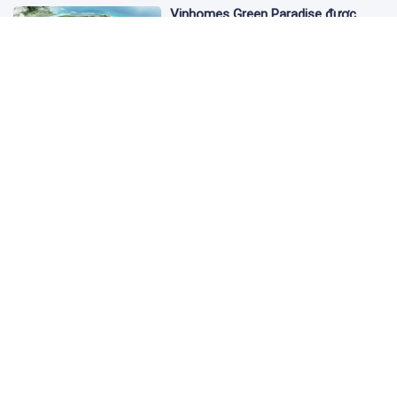
Vinhomes Green Paradise được
trao chứng nhận Thành phố Thông
minh dựa trên tiêu chuẩn toàn cầu
ISO 37122
3 ngày trước
Bộ Y tế yêu cầu Shopee, Lazada
ngừng bán sản phẩm hỗ trợ giảm
cân Slimaura Care x3
14:27 05/08/2026
Ngân hàng Big4 nào đang dẫn đầu
cuộc đua lãi suất?
14:20 05/08/2026
Dự án tỷ USD Saigon Atlantis Hotel:
Vướng mắc kéo dài, nợ tiền thuê
đất và thuế nghìn tỷ