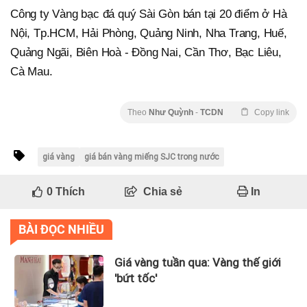
Công ty Vàng bạc đá quý Sài Gòn bán tại 20 điểm ở Hà
Nội, Tp.HCM, Hải Phòng, Quảng Ninh, Nha Trang, Huế,
Quảng Ngãi, Biên Hoà - Đồng Nai, Cần Thơ, Bạc Liêu,
Cà Mau.
Theo
Như Quỳnh
-
TCDN
Copy link
giá vàng
giá bán vàng miếng SJC trong nước
0
Thích
Chia sẻ
In
BÀI ĐỌC NHIỀU
Giá vàng tuần qua: Vàng thế giới
'bứt tốc'