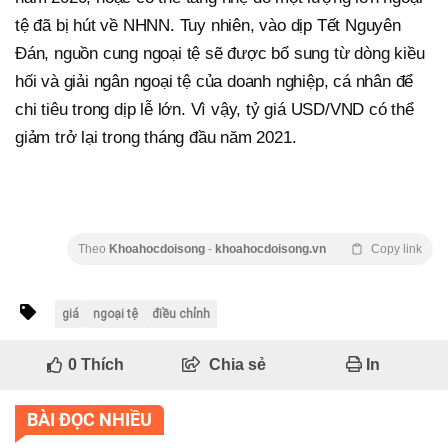
tệ đã bị hút về NHNN. Tuy nhiên, vào dịp Tết Nguyên
Đán, nguồn cung ngoại tệ sẽ được bổ sung từ dòng kiều
hối và giải ngân ngoại tệ của doanh nghiệp, cá nhân để
chi tiêu trong dịp lễ lớn. Vì vậy, tỷ giá USD/VND có thể
giảm trở lại trong tháng đầu năm 2021.
Theo
Khoahocdoisong
-
khoahocdoisong.vn
Copy link
giá
ngoại tệ
điều chỉnh
0
Thích
Chia sẻ
In
BÀI ĐỌC NHIỀU