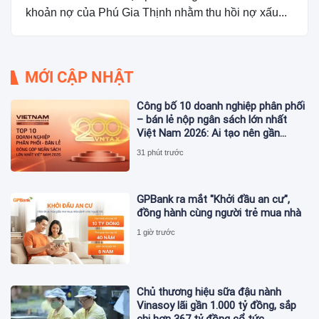
khoản nợ của Phú Gia Thịnh nhằm thu hồi nợ xấu...
MỚI CẬP NHẬT
Công bố 10 doanh nghiệp phân phối
– bán lẻ nộp ngân sách lớn nhất
Việt Nam 2026: Ai tạo nên gần
12.900 tỷ đồng?
31 phút trước
GPBank ra mắt "Khởi đầu an cư",
đồng hành cùng người trẻ mua nhà
1 giờ trước
Chủ thương hiệu sữa đậu nành
Vinasoy lãi gần 1.000 tỷ đồng, sắp
chi hơn 367 tỷ đồng cổ tức