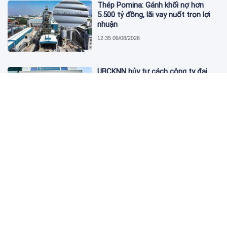
Thép Pomina: Gánh khối nợ hơn
5.500 tỷ đồng, lãi vay nuốt trọn lợi
nhuận
12:35 06/08/2026
UBCKNN hủy tư cách công ty đại
chúng của Bamboo Capital và BCG
Land
12:13 06/08/2026
FPT Retail lãi hơn 450 tỷ đồng quý II,
Long Châu tiếp tục là động lực
chính
09:18 06/08/2026
PNJ tính họp cổ đông bất thường,
dự kiến điều chỉnh kế hoạch kinh
doanh 2026