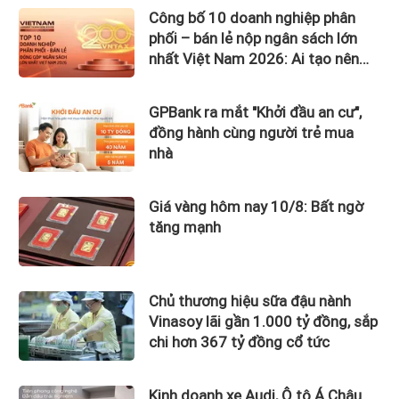
Công bố 10 doanh nghiệp phân
phối – bán lẻ nộp ngân sách lớn
nhất Việt Nam 2026: Ai tạo nên
gần 12.900 tỷ đồng?
GPBank ra mắt "Khởi đầu an cư",
đồng hành cùng người trẻ mua
nhà
Giá vàng hôm nay 10/8: Bất ngờ
tăng mạnh
Chủ thương hiệu sữa đậu nành
Vinasoy lãi gần 1.000 tỷ đồng, sắp
chi hơn 367 tỷ đồng cổ tức
Kinh doanh xe Audi, Ô tô Á Châu