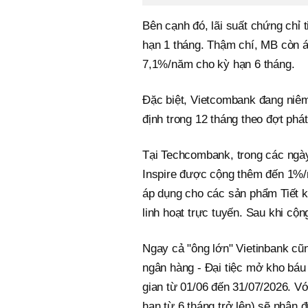
Bên cạnh đó, lãi suất chứng chỉ t
hạn 1 tháng. Thậm chí, MB còn á
7,1%/năm cho kỳ hạn 6 tháng.
Đặc biệt, Vietcombank đang niêm 
định trong 12 tháng theo đợt phá
Tại Techcombank, trong các ngà
Inspire được cộng thêm đến 1%/nă
áp dụng cho các sản phẩm Tiết k
linh hoạt trực tuyến. Sau khi cộn
Ngay cả "ông lớn" Vietinbank cũn
ngân hàng - Đại tiệc mở kho báu
gian từ 01/06 đến 31/07/2026. Với
hạn từ 6 tháng trở lên) sẽ nhận