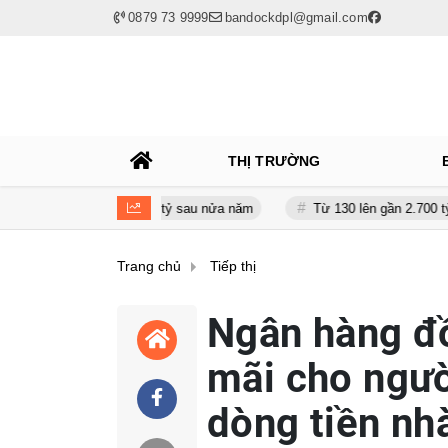
0879 73 9999
bandockdpl@gmail.com
THỊ TRƯỜNG
n giảm gần 120 tỷ sau nửa năm
Từ 130 lên gần 2.700 tỷ đồng - năn
Trang chủ
Tiếp thị
Ngân hàng đồ
mãi cho ngườ
dòng tiền nhà