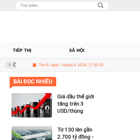
TIẾP THỊ
XÃ HỘI
 Châu: Nhà phân phối Audi tại Việt Nam kinh doanh thua lỗ
Thứ 6, ngày 7 tháng 8, 2026, 17:55:06
Giá dầu
BÀI ĐỌC NHIỀU
Giá dầu thế giới
tăng trên 3
USD/thùng
Từ 130 lên gần
2.700 tỷ đồng -