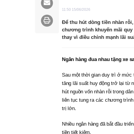
11:50 15/06/2026
Để thu hút dòng tiền nhàn rỗi
chương trình khuyến mãi quy m
thay vì điều chỉnh mạnh lãi s
Ngân hàng đua nhau tặng xe sa
Sau một thời gian duy trì ở mức t
tăng lãi suất huy động trở lại t
hút nguồn vốn nhàn rỗi trong dân
liên tục tung ra các chương trìn
trị lớn.
Nhiều ngân hàng đã bắt đầu triể
tiền tiết kiệm.