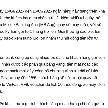
ày 15/04/2026 đến 15/09/2026 ngân hàng này đang triển khai
nh cho khách hàng cá nhân gửi tiết kiệm VND tại quầy, sổ
trên Mobile Banking App (MB App) quay số may mắn, với số
g có kỳ hạn gửi từ 1 tháng trở lên. Giải thưởng đặc biệt lên
 được xem là nỗ lực lớn nhằm thu hút dòng tiền lớn từ
ombank cũng áp dụng nhiều ưu đãi cho khách hàng gửi tiền
hội nhận được các phần quà bằng vàng, tiền mặt hoặc các
, Sacombank mới đây công bố chương trình ưu đãi gửi tiết
Pay từ nay đến 15/6, khách hàng sẽ có cơ hội quay số
tô VinFast VF9, voucher du lịch 50 triệu đồng, xe máy điện
...
n khai chương trình khách hàng mua chứng chỉ tiền gửi từ