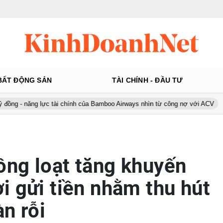
BẤT ĐỘNG SẢN
TÀI CHÍNH - ĐẦU TƯ
g lực tài chính của Bamboo Airways nhìn từ công nợ với ACV
Ô tô Á
ng loạt tăng khuyến
i gửi tiền nhằm thu hút
n rỗi