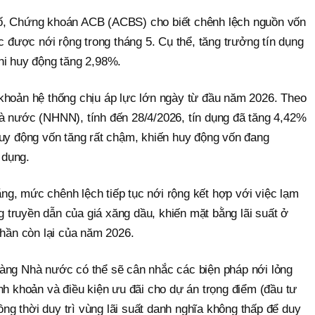
ố, Chứng khoán ACB (ACBS) cho biết chênh lệch nguồn vốn
ục được nới rộng trong tháng 5. Cụ thể, tăng trưởng tín dụng
hi huy động tăng 2,98%.
khoản hệ thống chịu áp lực lớn ngày từ đầu năm 2026. Theo
à nước (NHNN), tính đến 28/4/2026, tín dụng đã tăng 4,42%
huy động vốn tăng rất chậm, khiến huy động vốn đang
 dụng.
g, mức chênh lệch tiếp tục nới rộng kết hợp với việc lạm
ng truyền dẫn của giá xăng dầu, khiến mặt bằng lãi suất ở
phần còn lại của năm 2026.
àng Nhà nước có thể sẽ cân nhắc các biện pháp nới lỏng
nh khoản và điều kiện ưu đãi cho dự án trọng điểm (đầu tư
đồng thời duy trì vùng lãi suất danh nghĩa không thấp để duy