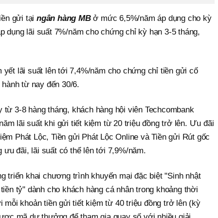
iền gửi tại
ngân hàng MB
ở mức 6,5%/năm áp dụng cho kỳ
p dụng lãi suất 7%/năm cho chứng chỉ kỳ hạn 3-5 tháng,
yết lãi suất lên tới 7,4%/năm cho chứng chỉ tiền gửi cố
t hành từ nay đến 30/6.
y từ 3-8 hàng tháng, khách hàng hội viên Techcombank
m lãi suất khi gửi tiết kiệm từ 20 triệu đồng trở lên. Ưu đãi
iệm Phát Lộc, Tiền gửi Phát Lộc Online và Tiền gửi Rút gốc
g ưu đãi, lãi suất có thể lên tới 7,9%/năm.
g triển khai chương trình khuyến mại đặc biệt "Sinh nhật
 tiền tỷ" dành cho khách hàng cá nhân trong khoảng thời
 mỗi khoản tiền gửi tiết kiệm từ 40 triệu đồng trở lên (kỳ
 được mã dự thưởng để tham gia quay số với nhiều giải