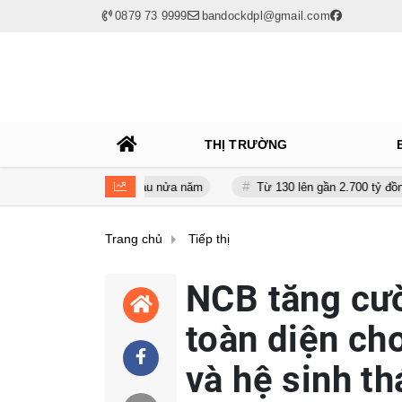
0879 73 9999
bandockdpl@gmail.com
THỊ TRƯỜNG
gần 120 tỷ sau nửa năm
Từ 130 lên gần 2.700 tỷ đồng - năng lực t
Trang chủ
Tiếp thị
NCB tăng cườ
toàn diện ch
và hệ sinh th