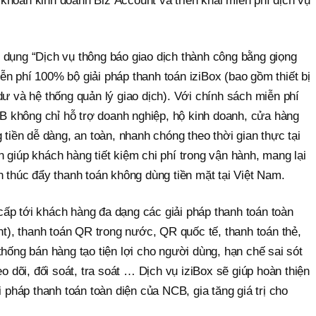
khoản kinh doanh Biz Account và triển khai miễn phí dịch vụ
 dụng “Dịch vụ thông báo giao dịch thành công bằng giọng
n phí 100% bộ giải pháp thanh toán iziBox (bao gồm thiết bị
dư và hệ thống quản lý giao dịch). Với chính sách miễn phí
NCB không chỉ hỗ trợ doanh nghiệp, hộ kinh doanh, cửa hàng
 tiền dễ dàng, an toàn, nhanh chóng theo thời gian thực tại
 giúp khách hàng tiết kiệm chi phí trong vận hành, mang lại
n thúc đẩy thanh toán không dùng tiền mặt tại Việt Nam.
ấp tới khách hàng đa dạng các giải pháp thanh toán toàn
unt), thanh toán QR trong nước, QR quốc tế, thanh toán thẻ,
thống bán hàng tạo tiện lợi cho người dùng, hạn chế sai sót
eo dõi, đối soát, tra soát … Dịch vụ iziBox sẽ giúp hoàn thiện
i pháp thanh toán toàn diện của NCB, gia tăng giá trị cho