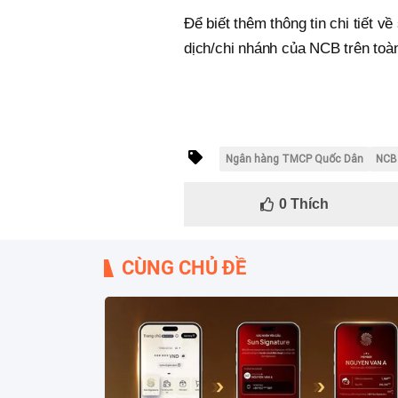
Để biết thêm thông tin chi tiết 
dịch/chi nhánh của NCB trên to
Ngân hàng TMCP Quốc Dân
NCB
0
Thích
CÙNG CHỦ ĐỀ