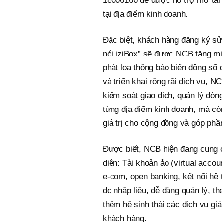
18006166 để được hỗ trợ mở tài 
tại địa điểm kinh doanh.
Đặc biệt, khách hàng đăng ký sử
nói iziBox” sẽ được NCB tặng miễ
phát loa thông báo biến động số 
và triển khai rộng rãi dịch vụ, 
kiểm soát giao dịch, quản lý dòng
từng địa điểm kinh doanh, mà còn
giá trị cho cộng đồng và góp phầ
Được biết, NCB hiện đang cung c
diện: Tài khoản ảo (virtual acco
e-com, open banking, kết nối hệ 
do nhập liệu, dễ dàng quản lý, th
thêm hệ sinh thái các dịch vụ giả
khách hàng.