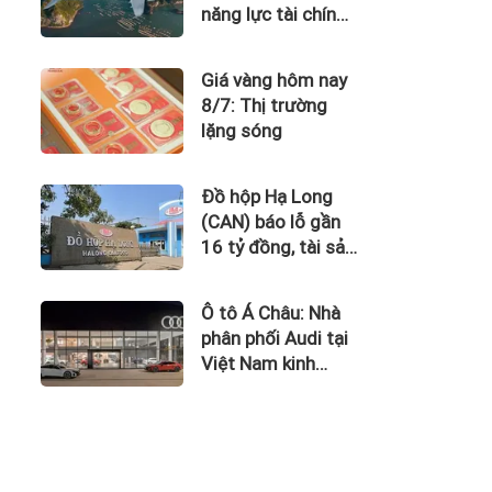
năng lực tài chính
của Bamboo
Airways nhìn từ
Giá vàng hôm nay
công nợ với ACV
8/7: Thị trường
lặng sóng
Đồ hộp Hạ Long
(CAN) báo lỗ gần
16 tỷ đồng, tài sản
giảm gần 120 tỷ
sau nửa năm
Ô tô Á Châu: Nhà
phân phối Audi tại
Việt Nam kinh
doanh thua lỗ