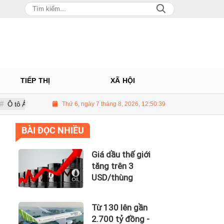
TIẾP THỊ
XÃ HỘI
 Nhà phân phối Audi tại Việt Nam kinh doanh thua lỗ
Thứ 6, ngày 7 tháng 8, 2026, 12:50:41
Giá dầu thế gi
BÀI ĐỌC NHIỀU
Giá dầu thế giới
tăng trên 3
USD/thùng
Từ 130 lên gần
2.700 tỷ đồng -