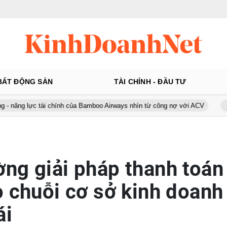
BẤT ĐỘNG SẢN
TÀI CHÍNH - ĐẦU TƯ
ài chính của Bamboo Airways nhìn từ công nợ với ACV
Ô tô Á Châu:
ng giải pháp thanh toán
o chuỗi cơ sở kinh doanh
ái