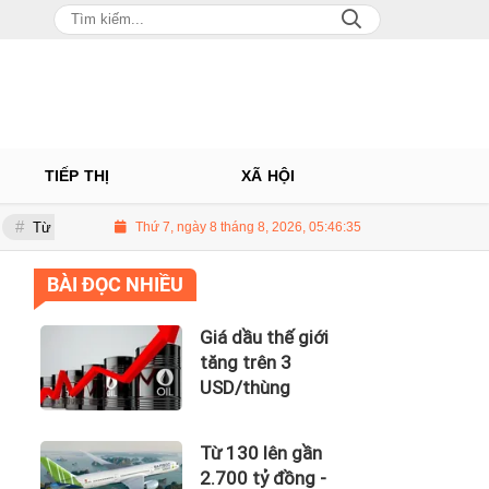
TIẾP THỊ
XÃ HỘI
lên gần 2.700 tỷ đồng - năng lực tài chính của Bamboo Airways nhìn từ cô
Thứ 7, ngày 8 tháng 8, 2026, 05:46:36
BÀI ĐỌC NHIỀU
Giá dầu thế giới
tăng trên 3
USD/thùng
Từ 130 lên gần
2.700 tỷ đồng -