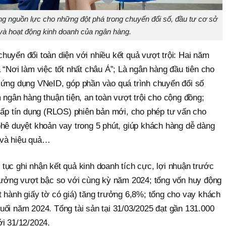
ung nguồn lực cho những đột phá trong chuyển đổi số, đầu tư cơ sở
 và hoạt động kinh doanh của ngân hàng.
huyển đổi toàn diện với nhiều kết quả vượt trội: Hai năm
 “Nơi làm việc tốt nhất châu Á”; Là ngân hàng đầu tiên cho
 ứng dụng VNeID, góp phần vào quá trình chuyển đổi số
 ngân hàng thuận tiện, an toàn vượt trội cho cộng đồng;
 cấp tín dụng (RLOS) phiên bản mới, cho phép tư vấn cho
phê duyệt khoản vay trong 5 phút, giúp khách hàng dễ dàng
 và hiệu quả…
tục ghi nhận kết quả kinh doanh tích cực, lợi nhuận trước
trưởng vượt bậc so với cùng kỳ năm 2024; tổng vốn huy động
t hành giấy tờ có giá) tăng trưởng 6,8%; tổng cho vay khách
uối năm 2024. Tổng tài sản tại 31/03/2025 đạt gần 131.000
ới 31/12/2024.