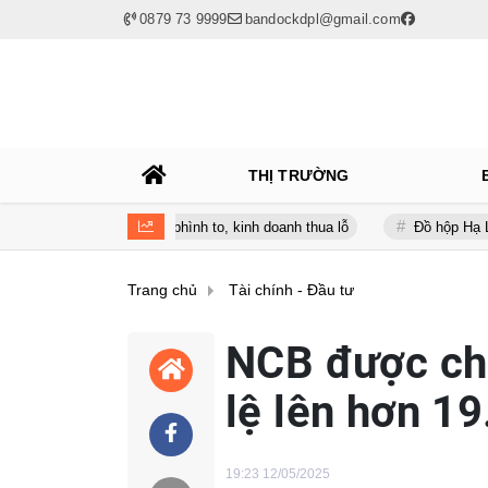
0879 73 9999
bandockdpl@gmail.com
THỊ TRƯỜNG
a lúc nợ vay phình to, kinh doanh thua lỗ
Đồ hộp Hạ Long (CAN) b
Trang chủ
Tài chính - Đầu tư
NCB được chấ
lệ lên hơn 1
19:23 12/05/2025