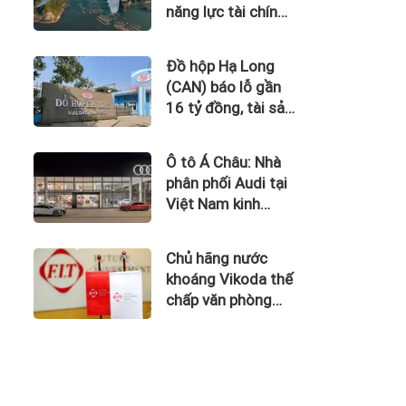
năng lực tài chính
của Bamboo
Airways nhìn từ
Đồ hộp Hạ Long
công nợ với ACV
(CAN) báo lỗ gần
16 tỷ đồng, tài sản
giảm gần 120 tỷ
sau nửa năm
Ô tô Á Châu: Nhà
phân phối Audi tại
Việt Nam kinh
doanh thua lỗ
Chủ hãng nước
khoáng Vikoda thế
chấp văn phòng
giữa lúc nợ vay
phình to, kinh
doanh thua lỗ