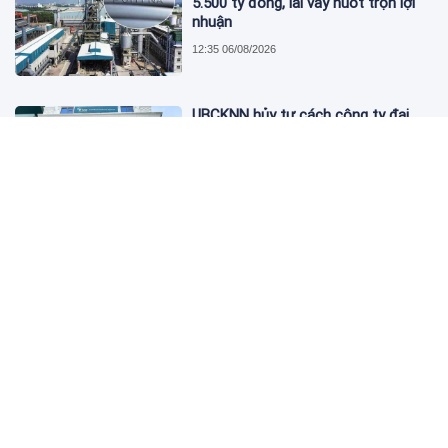
5.500 tỷ đồng, lãi vay nuốt trọn lợi
nhuận
12:35 06/08/2026
UBCKNN hủy tư cách công ty đại
chúng của Bamboo Capital và BCG
Land
12:13 06/08/2026
FPT Retail lãi hơn 450 tỷ đồng quý II,
Long Châu tiếp tục là động lực
chính
09:18 06/08/2026
PNJ tính họp cổ đông bất thường,
dự kiến điều chỉnh kế hoạch kinh
doanh 2026
09:10 06/08/2026