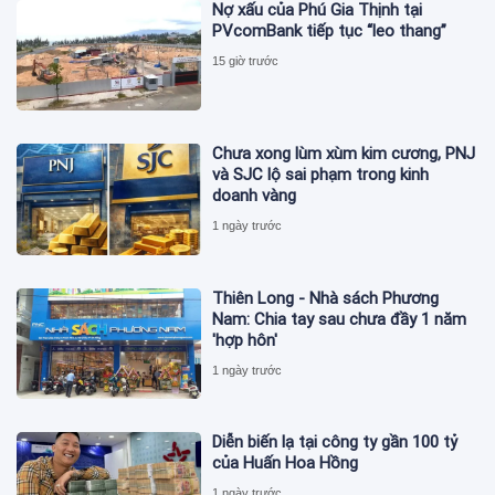
Nợ xấu của Phú Gia Thịnh tại
PVcomBank tiếp tục “leo thang”
15 giờ trước
Chưa xong lùm xùm kim cương, PNJ
và SJC lộ sai phạm trong kinh
doanh vàng
1 ngày trước
Thiên Long - Nhà sách Phương
Nam: Chia tay sau chưa đầy 1 năm
'hợp hôn'
1 ngày trước
Diễn biến lạ tại công ty gần 100 tỷ
của Huấn Hoa Hồng
1 ngày trước