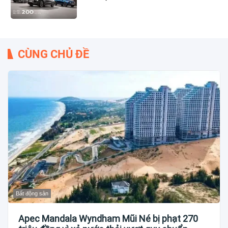
CÙNG CHỦ ĐỀ
Bất động sản
Apec Mandala Wyndham Mũi Né bị phạt 270