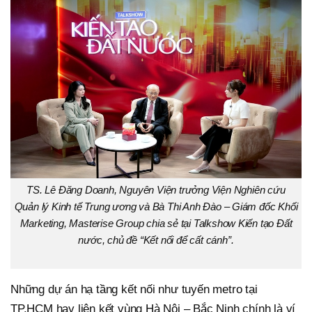
TS. Lê Đăng Doanh, Nguyên Viện trưởng Viện Nghiên cứu
Quản lý Kinh tế Trung ương và Bà Thi Anh Đào – Giám đốc Khối
Marketing, Masterise Group chia sẻ tại Talkshow Kiến tạo Đất
nước, chủ đề “Kết nối để cất cánh”.
Những dự án hạ tầng kết nối như tuyến metro tại
TP.HCM hay liên kết vùng Hà Nội – Bắc Ninh chính là ví