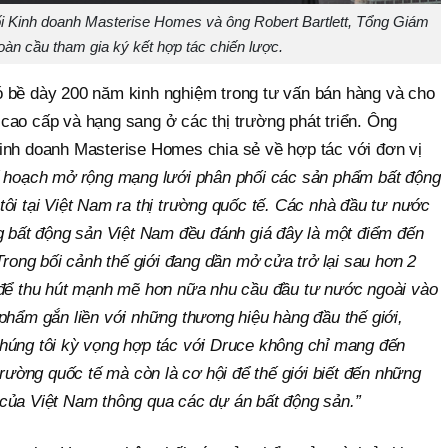
i Kinh doanh Masterise Homes và ông Robert Bartlett, Tổng Giám
àn cầu tham gia ký kết hợp tác chiến lược.
 bề dày 200 năm kinh nghiệm trong tư vấn bán hàng và cho
cao cấp và hạng sang ở các thị trường phát triển. Ông
inh doanh Masterise Homes chia sẻ về hợp tác với đơn vị
ế hoạch mở rộng mạng lưới phân phối các sản phẩm bất động
ôi tại Việt Nam ra thị trường quốc tế. Các nhà đầu tư nước
ng bất động sản Việt Nam đều đánh giá đây là một điểm đến
Trong bối cảnh thế giới đang dần mở cửa trở lại sau hơn 2
 để thu hút mạnh mẽ hơn nữa nhu cầu đầu tư nước ngoài vào
phẩm gắn liền với những thương hiệu hàng đầu thế giới,
húng tôi kỳ vọng hợp tác với Druce không chỉ mang đến
trường quốc tế mà còn là cơ hội để thế giới biết đến những
tế của Việt Nam thông qua các dự án bất động sản.”