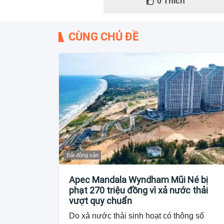
0
Thích
CÙNG CHỦ ĐỀ
Bất động sản
Apec Mandala Wyndham Mũi Né bị
phạt 270 triệu đồng vì xả nước thải
vượt quy chuẩn
Do xả nước thải sinh hoạt có thông số