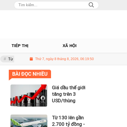
TIẾP THỊ
XÃ HỘI
 gần 2.700 tỷ đồng - năng lực tài chính của Bamboo Airways nhìn từ công 
Thứ 7, ngày 8 tháng 8, 2026, 06:19:51
BÀI ĐỌC NHIỀU
Giá dầu thế giới
tăng trên 3
USD/thùng
Từ 130 lên gần
2.700 tỷ đồng -