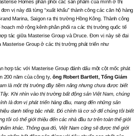
Masterise Homes phân phối các sản phẩm của mình ở thị
 đơn vị này đã từng “xuất khẩu” thành công các căn hộ hàng
 Grand Marina, Saigon ra thị trường Hồng Kông. Thành công
ế hoạch mở rộng kênh phân phối ra các thị trường quốc tế
 hợp tác giữa Masterise Group và Druce. Đơn vị này sẽ đại
 Masterise Group ở các thị trường phát triển như
ận hợp tác với Masterise Group đánh dấu một cột mốc phát
iển 200 năm của công ty,
ông Robert Bartlett, Tổng Giám
am là một thị trường đầy tiềm năng nhưng chưa được biết
Tây. Khi nhìn vào thị trường bất động sản Việt Nam, chúng
ính là đơn vị phát triển hàng đầu, mang đến những sản
iệu danh tiếng bậc nhất. Đó chính là cơ sở để chúng tôi biết
tôi có thể giới thiệu đến các nhà đầu tư trên toàn thế giới
 phẩm khác. Thông qua đó, Việt Nam cũng sẽ được thế giới