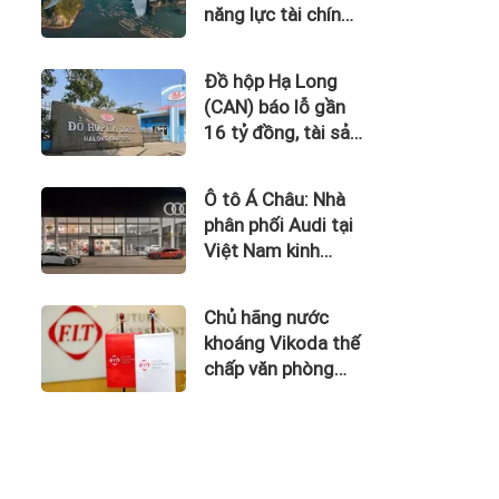
năng lực tài chính
của Bamboo
Airways nhìn từ
Đồ hộp Hạ Long
công nợ với ACV
(CAN) báo lỗ gần
16 tỷ đồng, tài sản
giảm gần 120 tỷ
sau nửa năm
Ô tô Á Châu: Nhà
phân phối Audi tại
Việt Nam kinh
doanh thua lỗ
Chủ hãng nước
khoáng Vikoda thế
chấp văn phòng
giữa lúc nợ vay
phình to, kinh
doanh thua lỗ