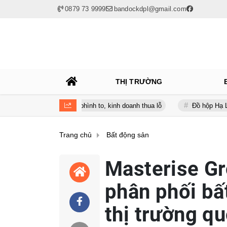
0879 73 9999
bandockdpl@gmail.com
THỊ TRƯỜNG
úc nợ vay phình to, kinh doanh thua lỗ
Đồ hộp Hạ Long (CAN) báo 
Trang chủ
Bất động sản
Masterise Gr
phân phối bấ
thị trường qu