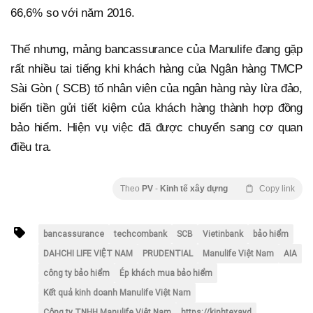
66,6% so với năm 2016.
Thế nhưng, mảng bancassurance của Manulife đang gặp
rất nhiều tai tiếng khi khách hàng của Ngân hàng TMCP
Sài Gòn ( SCB) tố nhân viên của ngân hàng này lừa đảo,
biến tiền gửi tiết kiệm của khách hàng thành hợp đồng
bảo hiểm. Hiện vụ việc đã được chuyển sang cơ quan
điều tra.
Theo
PV
-
Kinh tế xây dựng
Copy link
bancassurance
techcombank
SCB
Vietinbank
bảo hiểm
DAI-ICHI LIFE VIỆT NAM
PRUDENTIAL
Manulife Việt Nam
AIA
công ty bảo hiểm
Ép khách mua bảo hiểm
Kết quả kinh doanh Manulife Việt Nam
Công ty TNHH Manulife Việt Nam
https://kinhtexayd