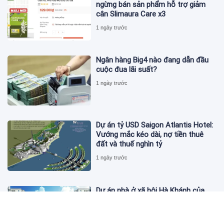
ngừng bán sản phẩm hỗ trợ giảm
cân Slimaura Care x3
1 ngày trước
Ngân hàng Big4 nào đang dẫn đầu
cuộc đua lãi suất?
1 ngày trước
Dự án tỷ USD Saigon Atlantis Hotel:
Vướng mắc kéo dài, nợ tiền thuê
đất và thuế nghìn tỷ
1 ngày trước
Dự án nhà ở xã hội Hà Khánh của
FLC công bố danh sách khách hàng
đủ điều kiện mua đợt 1
1 ngày trước