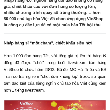
Nhập hàng 4.0, nguồn hàng dồi dào không có hàng
giả, chiết khấu cao với đơn hàng số lượng lớn,
nhiều chương trình quay số trúng thưởng…. hơn
80.000 chủ tạp hóa Việt đã chọn ứng dụng VinShop
là công cụ đắc lực để có một mùa bán Tết bội thu.
Nhập hàng sỉ “một chạm”, chiết khấu siêu hời
Hơn 1.000 đơn hàng Tết, với tổng giá trị lên tới hàng tỷ
đồng đã được “chốt” trong buổi livestream bán hàng
VinShop tổ chức hôm 23/12. Bộ đôi MC Hải Triều và BB
Trần có trải nghiệm “chốt đơn không kịp” trước sự quan
tâm đặc biệt của hàng nghìn chủ tạp hóa Việt cùng xem
hơn 1 tiếng livestream.