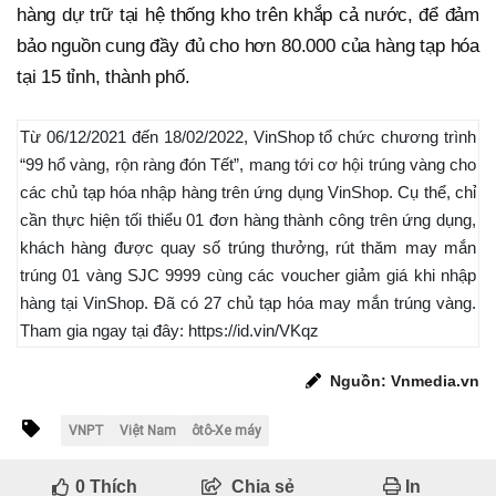
hàng dự trữ tại hệ thống kho trên khắp cả nước, để đảm
bảo nguồn cung đầy đủ cho hơn 80.000 của hàng tạp hóa
tại 15 tỉnh, thành phố.
Từ 06/12/2021 đến 18/02/2022, VinShop tổ chức chương trình
“99 hổ vàng, rộn ràng đón Tết”, mang tới cơ hội trúng vàng cho
các chủ tạp hóa nhập hàng trên ứng dụng VinShop. Cụ thể, chỉ
cần thực hiện tối thiểu 01 đơn hàng thành công trên ứng dụng,
khách hàng được quay số trúng thưởng, rút thăm may mắn
trúng 01 vàng SJC 9999 cùng các voucher giảm giá khi nhập
hàng tại VinShop. Đã có 27 chủ tạp hóa may mắn trúng vàng.
Tham gia ngay tại đây: https://id.vin/VKqz
Nguồn: Vnmedia.vn
VNPT
Việt Nam
ôtô-Xe máy
0
Thích
Chia sẻ
In