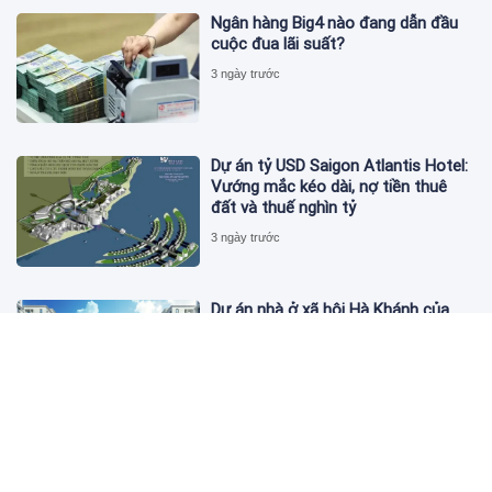
Ngân hàng Big4 nào đang dẫn đầu
cuộc đua lãi suất?
3 ngày trước
Dự án tỷ USD Saigon Atlantis Hotel:
Vướng mắc kéo dài, nợ tiền thuê
đất và thuế nghìn tỷ
3 ngày trước
Dự án nhà ở xã hội Hà Khánh của
FLC công bố danh sách khách hàng
đủ điều kiện mua đợt 1
3 ngày trước
Theo dấu lô 659.000 cổ phiếu PNJ:
Đi 1 vòng qua tài khoản tự doanh