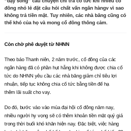
“dậy sóng” câu chuyện chi trả cổ tức khi nhiều cổ
đông nhỏ lẻ đặt câu hỏi chất vấn ngân hàngv vì sao
không trả tiền mặt. Tuy nhiên, các nhà băng cũng có
thế khó của họ và mong cổ đông thông cảm.
Còn chờ phê duyệt từ NHNN
Theo báo Thanh niên, 2 năm trước, cổ đông của các
ngân hàng đã có phần hụt hẫng khi không được chia cổ
tức do NHNN yêu cầu các nhà băng giảm chỉ tiêu lợi
nhuận, tiếp tục không chia cổ tức bằng tiền để hạ
thêm lãi suất cho vay.
Do đó, bước vào vào mùa đại hội cổ đông năm nay,
nhiều người hy vọng sẽ có thêm khoản tiền mặt quý giá
trong thời buổi khó khăn hiện nay. Đặc biệt, việc hàng