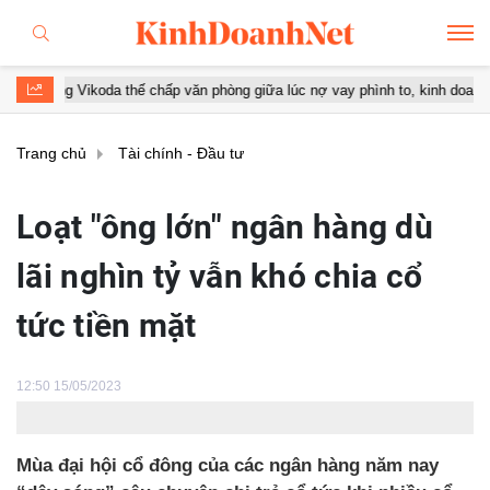
Chưa xong lùm xùm kim cương, PNJ và SJC lộ sai phạm trong
Trang chủ
Tài chính - Đầu tư
Loạt "ông lớn" ngân hàng dù
lãi nghìn tỷ vẫn khó chia cổ
tức tiền mặt
12:50 15/05/2023
Mùa đại hội cổ đông của các ngân hàng năm nay