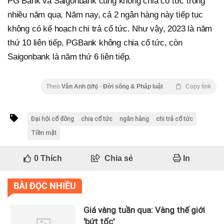
PG Bank và Saigonbank cũng không chia cổ tức trong
nhiều năm qua. Năm nay, cả 2 ngân hàng này tiếp tục
không có kế hoạch chi trả cổ tức. Như vậy, 2023 là năm
thứ 10 liên tiếp, PGBank không chia cổ tức, còn
Saigonbank là năm thứ 6 liên tiếp.
Theo
Vân Anh (t/h)
-
Đời sống & Pháp luật
Copy link
Đại hội cổ đông
chia cổ tức
ngân hàng
chi trả cổ tức
Tiền mặt
0
Thích
Chia sẻ
In
BÀI ĐỌC NHIỀU
Giá vàng tuần qua: Vàng thế giới
'bứt tốc'