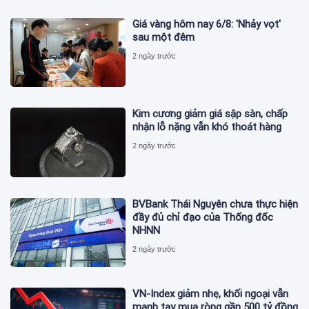
Giá vàng hôm nay 6/8: 'Nhảy vọt'
sau một đêm
2 ngày trước
Kim cương giảm giá sập sàn, chấp
nhận lỗ nặng vẫn khó thoát hàng
2 ngày trước
BVBank Thái Nguyên chưa thực hiện
đầy đủ chỉ đạo của Thống đốc
NHNN
2 ngày trước
VN-Index giảm nhẹ, khối ngoại vẫn
mạnh tay mua ròng gần 500 tỷ đồng