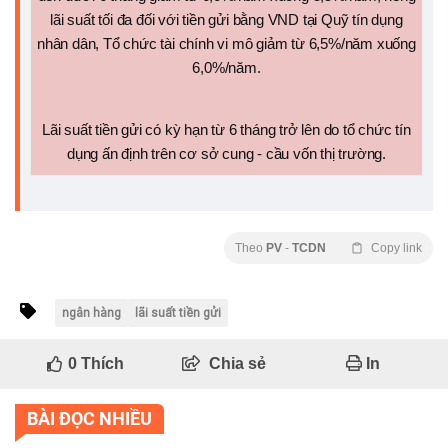
lãi suất tối đa đối với tiền gửi bằng VND tại Quỹ tín dụng
nhân dân, Tổ chức tài chính vi mô giảm từ 6,5%/năm xuống
6,0%/năm.
Lãi suất tiền gửi có kỳ hạn từ 6 tháng trở lên do tổ chức tín
dụng ấn định trên cơ sở cung - cầu vốn thị trường.
Theo
PV
-
TCDN
Copy link
ngân hàng
lãi suất tiền gửi
0
Thích
Chia sẻ
In
BÀI ĐỌC NHIỀU