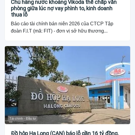
Chủ hãng nước khoáng Vikoda thế chấp văn
phòng giữa lúc nợ vay phình to, kinh doanh
thua lỗ
Báo cáo tài chính bán niên 2026 của CTCP Tập
đoàn F.I.T (mã: FIT) - đơn vị sở hữu thương...
Tài chính - Đầu tư
Đồ hộp Hạ Long (CAN) báo lỗ gần 16 tỷ đồng,