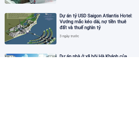
Dự án tỷ USD Saigon Atlantis Hotel:
Vướng mắc kéo dài, nợ tiền thuê
đất và thuế nghìn tỷ
3 ngày trước
Dự án nhà ở xã hội Hà Khánh của
FLC công bố danh sách khách hàng
đủ điều kiện mua đợt 1
3 ngày trước
Theo dấu lô 659.000 cổ phiếu PNJ:
Đi 1 vòng qua tài khoản tự doanh
hay 'chỉ là trùng hợp'?
3 ngày trước
Giá vàng hôm nay 5/8: Nhích nhẹ lấy