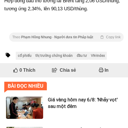
Hợp đồng dầu thô tương lai Brent tăng 2,06 USD/thùng,
tương ứng 2,34%, lên 90,13 USD/thùng.
Theo
Phạm Hồng Nhung
-
Người đưa tin Pháp luật
Copy link
cổ phiếu
thị trường chứng khoán
đầu tư
VN-Index
0
Thích
Chia sẻ
In
BÀI ĐỌC NHIỀU
Giá vàng hôm nay 6/8: 'Nhảy vọt'
sau một đêm