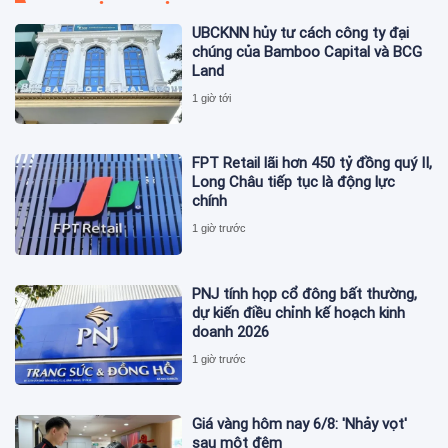
UBCKNN hủy tư cách công ty đại
chúng của Bamboo Capital và BCG
Land
1 giờ tới
FPT Retail lãi hơn 450 tỷ đồng quý II,
Long Châu tiếp tục là động lực
chính
1 giờ trước
PNJ tính họp cổ đông bất thường,
dự kiến điều chỉnh kế hoạch kinh
doanh 2026
1 giờ trước
Giá vàng hôm nay 6/8: 'Nhảy vọt'
sau một đêm