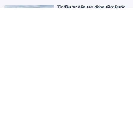
Từ đầu tư đến tạo dòng tiền: Bước
chuyển của dự án điện gió lớn nhất
T&T Group tại Lào
2 ngày trước
Cảnh giác chiêu lừa mua, bán bạc
có giá "tốt bất thường" trên mạng
xã hội
2 ngày trước
Masterise Homes đồng hành cùng
khách hàng trên toàn quốc với giải
pháp tài chính ưu việt
2 ngày trước
Hòa Phát nhận hồ sơ đăng ký mua
nhà ở xã hội tại Hưng Yên từ tháng