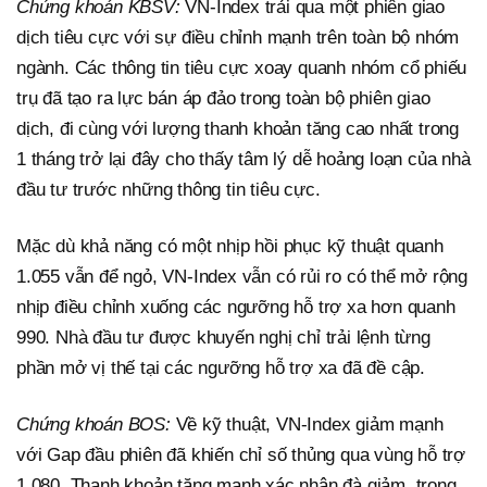
Chứng khoán KBSV:
VN-Index trải qua một phiên giao
dịch tiêu cực với sự điều chỉnh mạnh trên toàn bộ nhóm
ngành. Các thông tin tiêu cực xoay quanh nhóm cổ phiếu
trụ đã tạo ra lực bán áp đảo trong toàn bộ phiên giao
dịch, đi cùng với lượng thanh khoản tăng cao nhất trong
1 tháng trở lại đây cho thấy tâm lý dễ hoảng loạn của nhà
đầu tư trước những thông tin tiêu cực.
Mặc dù khả năng có một nhịp hồi phục kỹ thuật quanh
1.055 vẫn để ngỏ, VN-Index vẫn có rủi ro có thể mở rộng
nhịp điều chỉnh xuống các ngưỡng hỗ trợ xa hơn quanh
990. Nhà đầu tư được khuyến nghị chỉ trải lệnh từng
phần mở vị thế tại các ngưỡng hỗ trợ xa đã đề cập.
Chứng khoán BOS:
Về kỹ thuật, VN-Index giảm mạnh
với Gap đầu phiên đã khiến chỉ số thủng qua vùng hỗ trợ
1.080. Thanh khoản tăng mạnh xác nhận đà giảm, trong