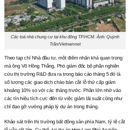
Các toà nhà chung cư tại khu đông TP.HCM. Ảnh: Quỳnh
Trần/Vietnamnet
Theo tạp chí Nhà đầu tư, một điểm nhấn khá quan trọng
mà ông Võ Hồng Thắng, Phó giám đốc bộ phân nghiên
cứu thị trường R&D đưa ra trong báo cáo tháng 5 đó là
số lượng các giao dịch chào bán cắt lỗ thứ cấp giảm
khoảng 10% so với các tháng trước. Phần lớn nhờ vào
các tín hiệu tích cực đến từ việc giảm lãi suất cũng như
chỉ đạo gỡ vướng pháp lý dự án trong tháng.
Khảo sát trên thị trường bất động sản phía Nam, tỷ lệ cắt
lỗ vẫn rất lớn. Cụ thể, tại dự án Him Lam Phú An trên