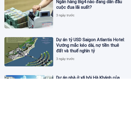
Ngân hàng Big4 nào đang dẫn đầu
cuộc đua lãi suất?
3 ngày trước
Dự án tỷ USD Saigon Atlantis Hotel:
Vướng mắc kéo dài, nợ tiền thuê
đất và thuế nghìn tỷ
3 ngày trước
Dự án nhà ở xã hội Hà Khánh của
FLC công bố danh sách khách hàng
đủ điều kiện mua đợt 1
3 ngày trước
Theo dấu lô 659.000 cổ phiếu PNJ:
Đi 1 vòng qua tài khoản tự doanh
hay 'chỉ là trùng hợp'?