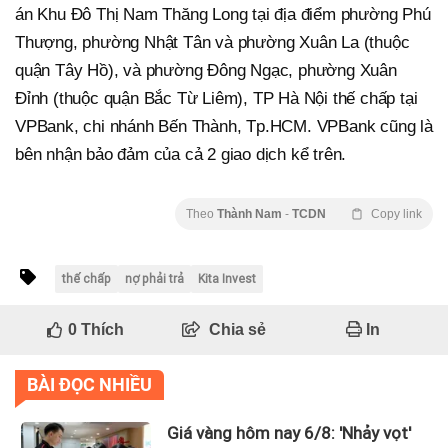
án Khu Đô Thị Nam Thăng Long tại địa điểm phường Phú
Thượng, phường Nhật Tân và phường Xuân La (thuộc
quận Tây Hồ), và phường Đông Ngạc, phường Xuân
Đỉnh (thuộc quận Bắc Từ Liêm), TP Hà Nội thế chấp tại
VPBank, chi nhánh Bến Thành, Tp.HCM. VPBank cũng là
bên nhận bảo đảm của cả 2 giao dịch kể trên.
Theo
Thành Nam
-
TCDN
Copy link
thế chấp
nợ phải trả
Kita Invest
0
Thích
Chia sẻ
In
BÀI ĐỌC NHIỀU
Giá vàng hôm nay 6/8: 'Nhảy vọt'