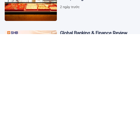
2 ngày trước
Global Banking & Finance Review
Awards vinh danh SHB là Ngân hàng
tiết kiệm tốt nhất Việt Nam năm
2026
2 ngày trước
Từ đầu tư đến tạo dòng tiền: Bước
chuyển của dự án điện gió lớn nhất
T&T Group tại Lào
2 ngày trước
Cảnh giác chiêu lừa mua, bán bạc
có giá "tốt bất thường" trên mạng
xã hội
2 ngày trước