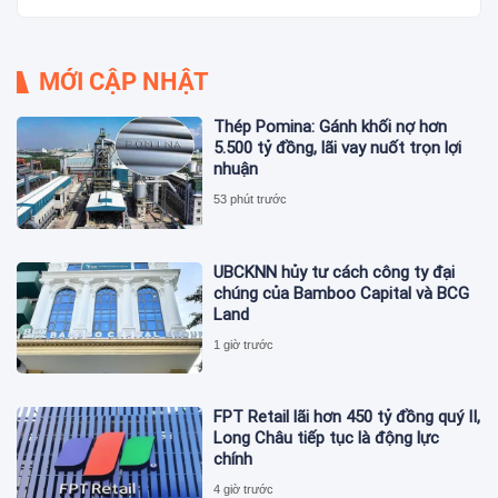
MỚI CẬP NHẬT
Thép Pomina: Gánh khối nợ hơn
5.500 tỷ đồng, lãi vay nuốt trọn lợi
nhuận
53 phút trước
UBCKNN hủy tư cách công ty đại
chúng của Bamboo Capital và BCG
Land
1 giờ trước
FPT Retail lãi hơn 450 tỷ đồng quý II,
Long Châu tiếp tục là động lực
chính
4 giờ trước