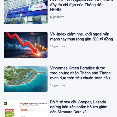
BVBank Thái Nguyên chưa thực hiện
đầy đủ chỉ đạo của Thống đốc
NHNN
6 giờ trước
VN-Index giảm nhẹ, khối ngoại vẫn
mạnh tay mua ròng gần 500 tỷ đồng
17 giờ trước
Vinhomes Green Paradise được
trao chứng nhận Thành phố Thông
minh dựa trên tiêu chuẩn toàn cầu
ISO 37122
17 giờ trước
Bộ Y tế yêu cầu Shopee, Lazada
ngừng bán sản phẩm hỗ trợ giảm
cân Slimaura Care x3