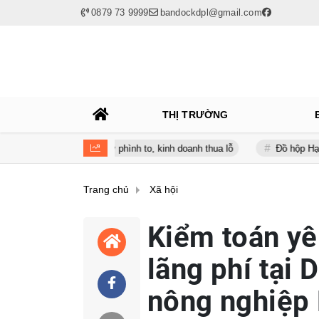
0879 73 9999
bandockdpl@gmail.com
THỊ TRƯỜNG
a lúc nợ vay phình to, kinh doanh thua lỗ
Đồ hộp Hạ Long (CAN) b
Trang chủ
Xã hội
Kiểm toán yê
lãng phí tại 
nông nghiệp 