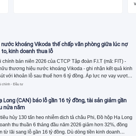
v
 nước khoáng Vikoda thế chấp văn phòng giữa lúc nợ
 to, kinh doanh thua lỗ
i chính bán niên 2026 của CTCP Tập đoàn F.I.T (mã: FIT) -
hữu thương hiệu nước khoáng Vikoda - ghi nhận kết quả kinh
út với khoản lỗ sau thuế hơn 6 tỷ đồng. Áp lực nợ vay vượt
đồng cùng dòng tiền kinh doanh âm nặng buộc doanh nghiệp
i chính - Đầu tư
diện tích văn phòng làm việc đi thế chấp để bảo lãnh cho
của công ty con.
 Long (CAN) báo lỗ gần 16 tỷ đồng, tài sản giảm gần
au nửa năm
tiêu hủy 130 tấn heo nhiễm dịch tả châu Phi, Đồ hộp Hạ Long
doanh thu thuần 6 tháng đầu năm 2026 giảm hơn 32%, đồng
n từ lãi sang lỗ gần 16 tỷ đồng. Dù dòng tiền kinh doanh