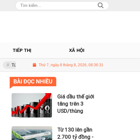
TIẾP THỊ
XÃ HỘI
 lên gần 2.700 tỷ đồng - năng lực tài chính của Bamboo Airways nhìn từ c
Thứ 7, ngày 8 tháng 8, 2026, 08:36:32
BÀI ĐỌC NHIỀU
Giá dầu thế giới
tăng trên 3
USD/thùng
Từ 130 lên gần
2.700 tỷ đồng -