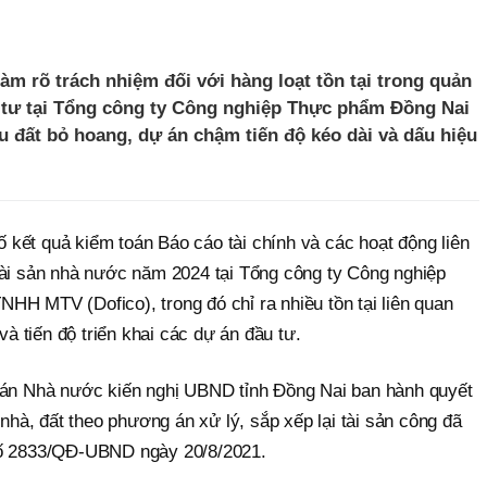
m rõ trách nhiệm đối với hàng loạt tồn tại trong quản
ầu tư tại Tổng công ty Công nghiệp Thực phẩm Đồng Nai
hu đất bỏ hoang, dự án chậm tiến độ kéo dài và dấu hiệu
kết quả kiểm toán Báo cáo tài chính và các hoạt động liên
tài sản nhà nước năm 2024 tại Tổng công ty Công nghiệp
HH MTV (Dofico), trong đó chỉ ra nhiều tồn tại liên quan
và tiến độ triển khai các dự án đầu tư.
oán Nhà nước kiến nghị UBND tỉnh Đồng Nai ban hành quyết
 nhà, đất theo phương án xử lý, sắp xếp lại tài sản công đã
số 2833/QĐ-UBND ngày 20/8/2021.