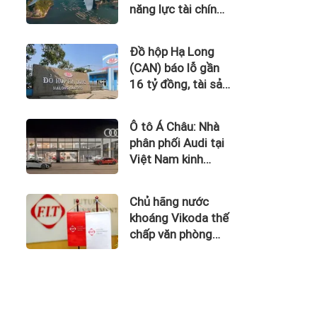
năng lực tài chính
của Bamboo
Airways nhìn từ
Đồ hộp Hạ Long
công nợ với ACV
(CAN) báo lỗ gần
16 tỷ đồng, tài sản
giảm gần 120 tỷ
sau nửa năm
Ô tô Á Châu: Nhà
phân phối Audi tại
Việt Nam kinh
doanh thua lỗ
Chủ hãng nước
khoáng Vikoda thế
chấp văn phòng
giữa lúc nợ vay
phình to, kinh
doanh thua lỗ