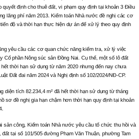
 quyết định cho thuê đất, vi phạm quy định tại khoản 3 Điều
ống lãng phí năm 2013. Kiểm toán Nhà nước đề nghị các cơ
tiến độ và thời hạn thực hiện dự án để xử lý theo quy định
ng yêu cầu các cơ quan chức năng kiểm tra, xử lý việc
ty Cổ phần Nông súc sản Đồng Nai. Cụ thể, một số lô đất
đã hết thời hạn sử dụng từ năm 2020 nhưng đến nay chưa
Luật Đất đai năm 2024 và Nghị định số 102/2024/NĐ-CP.
ng diện tích 82.234,4 m² đã hết thời hạn sử dụng từ tháng
ồ sơ đề nghị gia hạn chậm hơn thời hạn quy định tại khoản
4.
tài sản công, Kiểm toán Nhà nước yêu cầu tổ chức thu hồi và
hà, đất tại số 101/505 đường Phạm Văn Thuận, phường Tam