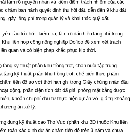
hải làm rõ nguyên nhân và kiểm điểm trách nhiệm của các
iệc chậm ban hành quyết định thu hồi đất, dẫn đến 9 khu đất
g, gây lãng phí trong quản lý và khai thác quỹ đất.
yêu cầu tổ chức kiểm tra, làm rõ dấu hiệu lãng phí trong
án Khu liên hợp công nông nghiệp Dofico để xem xét trách
iên quan và có biện pháp khắc phục kịp thời.
 tầng kỹ thuật phân khu trồng trọt, chăn nuôi tập trung
 tầng kỹ thuật phân khu trồng trọt, chế biến thực phẩm
chậm tiến độ so với thời hạn ghi trong Giấy chứng nhận đầu
hoạt động, phần diện tích đất đã giải phóng mặt bằng được
hiên, khoản chi phí đầu tư thực hiện dự án với giá trị khoảng
phương án xử lý.
ng dụng kỹ thuật cao Thọ Vực (phân khu 3D thuộc Khu liên
iểm toán xác định dự án chậm tiến độ trên 3 năm và chưa