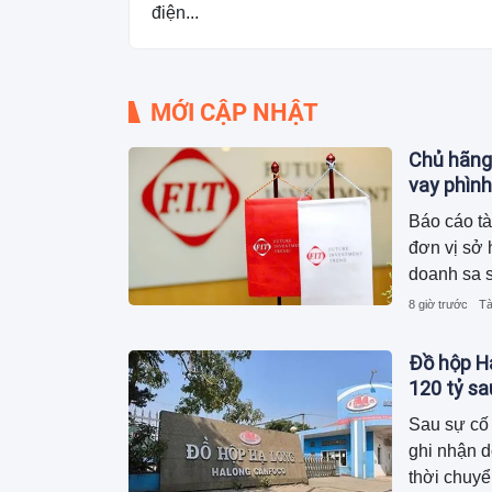
điện...
MỚI CẬP NHẬT
Chủ hãng
vay phình
Báo cáo tà
đơn vị sở 
doanh sa s
2.600 tỷ 
8 giờ trước
Tà
phải mang 
khoản vay 
Đồ hộp Hạ
120 tỷ s
Sau sự cố 
ghi nhận 
thời chuyể