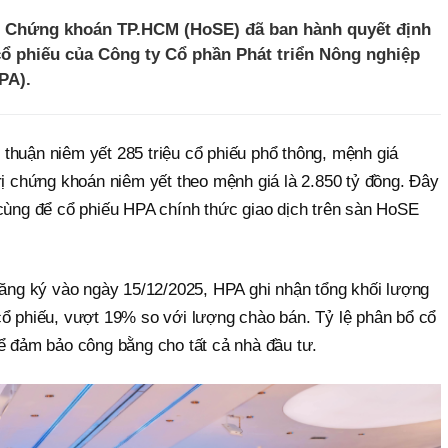
ch Chứng khoán TP.HCM (HoSE) đã ban hành quyết định
cổ phiếu của Công ty Cổ phần Phát triển Nông nghiệp
PA).
thuận niêm yết 285 triệu cổ phiếu phổ thông, mệnh giá
rị chứng khoán niêm yết theo mệnh giá là 2.850 tỷ đồng. Đây
 cùng để cổ phiếu HPA chính thức giao dịch trên sàn HoSE
đăng ký vào ngày 15/12/2025, HPA ghi nhận tổng khối lượng
cổ phiếu, vượt 19% so với lượng chào bán. Tỷ lệ phân bổ cổ
để đảm bảo công bằng cho tất cả nhà đầu tư.