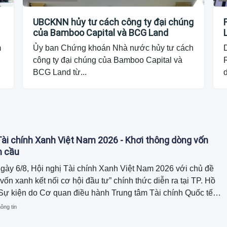
UBCKNN hủy tư cách công ty đại chúng
của Bamboo Capital và BCG Land
m
Ủy ban Chứng khoán Nhà nước hủy tư cách
công ty đại chúng của Bamboo Capital và
R
BCG Land từ...
Tài chính Xanh Việt Nam 2026 - Khơi thông dòng vốn
n cầu
ày 6/8, Hội nghị Tài chính Xanh Việt Nam 2026 với chủ đề
vốn xanh kết nối cơ hội đầu tư” chính thức diễn ra tại TP. Hồ
Sự kiện do Cơ quan điều hành Trung tâm Tài chính Quốc tế
tại TP.HCM (VIFC-HCMC), Ngân hàng TMCP Nam Á (Nam A
ông tin
SE: NAB), FiinGroup, và Viện Tăng trưởng xanh toàn cầu