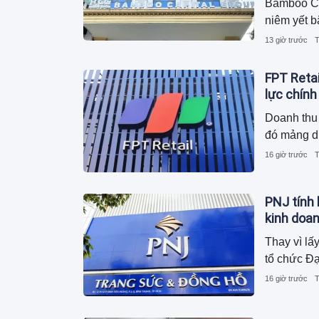
Bamboo Cap
niêm yết b
13 giờ trước
T
FPT Retai
lực chính
Doanh thu 
đó mảng d
16 giờ trước
T
PNJ tính 
kinh doa
Thay vì lấ
tổ chức Đạ
16 giờ trước
T