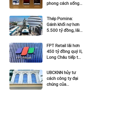
phong cách sống
tinh hoa với đặc
quyền hàng đầu
Thép Pomina:
Việt Nam
Gánh khối nợ hơn
5.500 tỷ đồng, lãi
vay nuốt trọn lợi
nhuận
FPT Retail lãi hơn
450 tỷ đồng quý II,
Long Châu tiếp tục
là động lực chính
UBCKNN hủy tư
cách công ty đại
chúng của
Bamboo Capital và
BCG Land