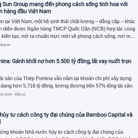
ệt Nam phối hợp tổ chức, với sự đồng hành của Optima
 Sun Group mang đến phong cách sống tinh hoa với
tners.
n hàng đầu Việt Nam
ên tại Việt Nam, một hệ sinh thái chất lượng – đẳng cấp – khác
oàn diện được Ngân hàng TMCP Quốc Dân (NCB) hợp tác cùng
 kiến tạo, mở ra chuẩn mực mới về phong cách sống, nơi mỗi
ệm đều được nâng tầm bằng những đặc quyền cao nhất.
ông tin
na: Gánh khối nợ hơn 5.500 tỷ đồng, lãi vay nuốt trọn
ài sản của Thép Pomina vẫn nằm tại khoản chi phí xây dựng
dang hơn 5.716 tỷ đồng, tương đương trên 57% tổng tài sản.
ài chính - Đầu tư
ủy tư cách công ty đại chúng của Bamboo Capital và
d
ứng khoán Nhà nước hủy tư cách công ty đại chúng của