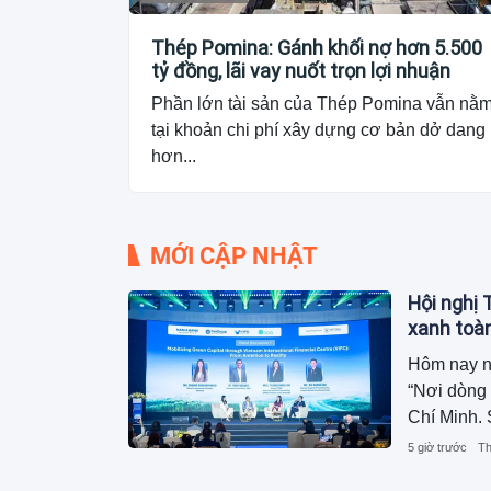
Thép Pomina: Gánh khối nợ hơn 5.500
tỷ đồng, lãi vay nuốt trọn lợi nhuận
Phần lớn tài sản của Thép Pomina vẫn nằ
tại khoản chi phí xây dựng cơ bản dở dang
hơn...
MỚI CẬP NHẬT
Hội nghị 
xanh toà
Hôm nay ng
“Nơi dòng 
Chí Minh. 
Việt Nam 
5 giờ trước
Th
Bank - HO