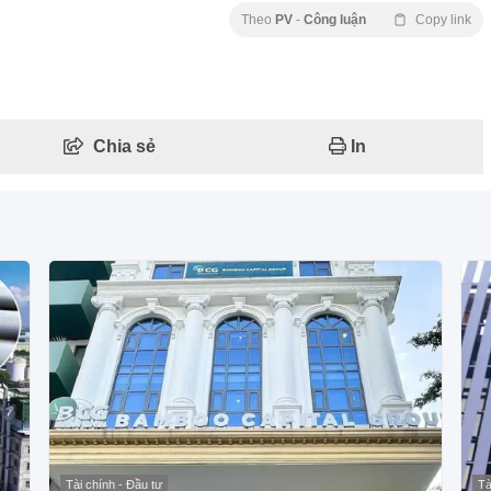
Theo
PV
-
Công luận
Copy link
Chia sẻ
In
Tài chính - Đầu tư
Tà