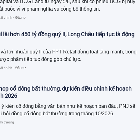
ital và BCG Land từ ngày 5/8, sau khi cổ phiếu BCG bị hủy
ắt buộc vì vi phạm nghĩa vụ công bố thông tin.
ài chính - Đầu tư
l lãi hơn 450 tỷ đồng quý II, Long Châu tiếp tục là động
và lợi nhuận quý II của FPT Retail đồng loạt tăng mạnh, trong
ược phẩm tiếp tục đóng góp chủ lực.
ài chính - Đầu tư
họp cổ đông bất thường, dự kiến điều chỉnh kế hoạch
nh 2026
y ý kiến cổ đông bằng văn bản như kế hoạch ban đầu, PNJ sẽ
i hội đồng cổ đông bất thường trong tháng 10/2026.
hị trường