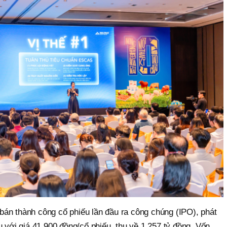
án thành công cổ phiếu lần đầu ra công chúng (IPO), phát
u với giá 41.900 đồng/cổ phiếu, thu về 1.257 tỷ đồng. Vốn