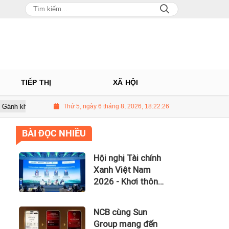
TIẾP THỊ
XÃ HỘI
 5.500 tỷ đồng, lãi vay nuốt trọn lợi nhuận
Thứ 5, ngày 6 tháng 8, 2026, 18:22:28
UBCKNN hủy tư cách c
BÀI ĐỌC NHIỀU
Hội nghị Tài chính
Xanh Việt Nam
2026 - Khơi thông
dòng vốn xanh
toàn cầu
NCB cùng Sun
Group mang đến