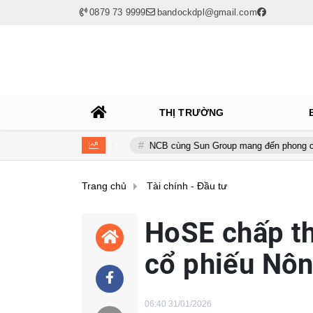
0879 73 9999
bandockdpl@gmail.com
THỊ TRƯỜNG
h toàn cầu
NCB cùng Sun Group mang đến phong cách sống tinh h
Trang chủ
Tài chính - Đầu tư
HoSE chấp th
cổ phiếu Nôn
06:40 31/01/2026