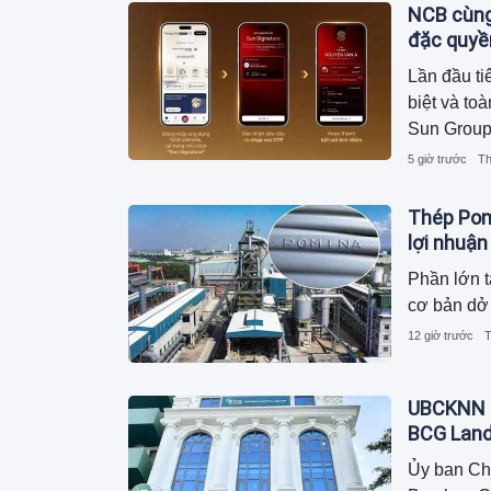
(GGGI) Vi
NCB cùng
Wealth Par
đặc quyề
Lần đầu ti
biệt và t
Sun Group
trải nghi
5 giờ trước
Th
Thép Pomi
lợi nhuận
Phần lớn t
cơ bản dở 
12 giờ trước
T
UBCKNN h
BCG Lan
Ủy ban Ch