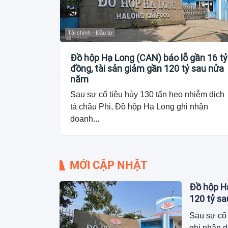
Tài chính - Đầu tư
Đồ hộp Hạ Long (CAN) báo lỗ gần 16 tỷ
đồng, tài sản giảm gần 120 tỷ sau nửa
năm
Sau sự cố tiêu hủy 130 tấn heo nhiễm dịch
tả châu Phi, Đồ hộp Hạ Long ghi nhận
doanh...
MỚI CẬP NHẬT
Đồ hộp Hạ
120 tỷ s
Sau sự cố 
ghi nhận 