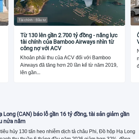
Tài chính - Đầu tư
Tà
Từ 130 lên gần 2.700 tỷ đồng - năng lực
tài chính của Bamboo Airways nhìn từ
công nợ với ACV
Khoản phải thu của ACV đối với Bamboo
Airways đã tăng hơn 20 lần kể từ năm 2019,
đ
lên gần...
 Long (CAN) báo lỗ gần 16 tỷ đồng, tài sản giảm gần
au nửa năm
tiêu hủy 130 tấn heo nhiễm dịch tả châu Phi, Đồ hộp Hạ Long
doanh thu thuần 6 tháng đầu năm 2026 giảm hơn 32%, đồng