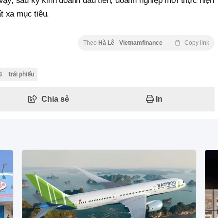
vậy, sau kỳ kinh doanh đầu tiên, doanh nghiệp mới thực hiện
t xa mục tiêu.
Theo
Hà Lê
-
Vietnamfinance
Copy link
G
trái phiếu
Chia sẻ
In