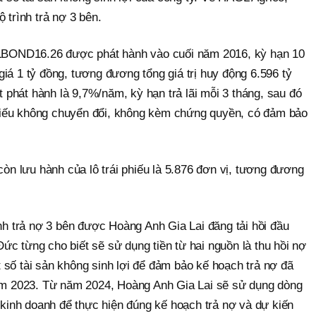
 trình trả nợ 3 bên.
AGLBOND16.26 được phát hành vào cuối năm 2016, kỳ hạn 10
iá 1 tỷ đồng, tương đương tổng giá trị huy động 6.596 tỷ
ất phát hành là 9,7%/năm, kỳ hạn trả lãi mỗi 3 tháng, sau đó
 phiếu không chuyển đổi, không kèm chứng quyền, có đảm bảo
còn lưu hành của lô trái phiếu là 5.876 đơn vị, tương đương
ình trả nợ 3 bên được Hoàng Anh Gia Lai đăng tải hồi đầu
c từng cho biết sẽ sử dụng tiền từ hai nguồn là thu hồi nợ
 số tài sản không sinh lợi để đảm bảo kế hoạch trả nợ đã
năm 2023. Từ năm 2024, Hoàng Anh Gia Lai sẽ sử dụng dòng
t kinh doanh để thực hiện đúng kế hoạch trả nợ và dự kiến