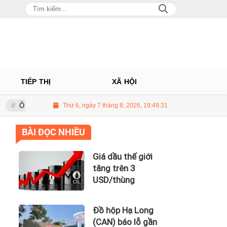
TIẾP THỊ
XÃ HỘI
Á Châu: Nhà phân phối Audi tại Việt Nam kinh doanh thua lỗ
Thứ 6, ngày 7 tháng 8, 2026, 19:49:32
Giá dầu
BÀI ĐỌC NHIỀU
Giá dầu thế giới
tăng trên 3
USD/thùng
Đồ hộp Hạ Long
(CAN) báo lỗ gần