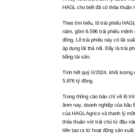
HAGL cho biết đã có thỏa thuận lộ
Theo tìm hiểu, lô trái phiếu H
năm, gồm 6.596 trái phiếu mệnh g
đồng. Lô trái phiếu này có lãi su
áp dụng lãi thả nổi. Đây là trái
bằng tài sản.
Tính hết quý II/2024, khối lượng 
5.876 tỷ đồng.
Trong thông cáo báo chí về lộ tr
ănm nay, doanh nghiệp của bầu Đứ
của HAGL Agrico và thanh lý một
thỏa thuận với trái chủ từ đầu 
tiền tạo ra từ hoạt động sản xuấ