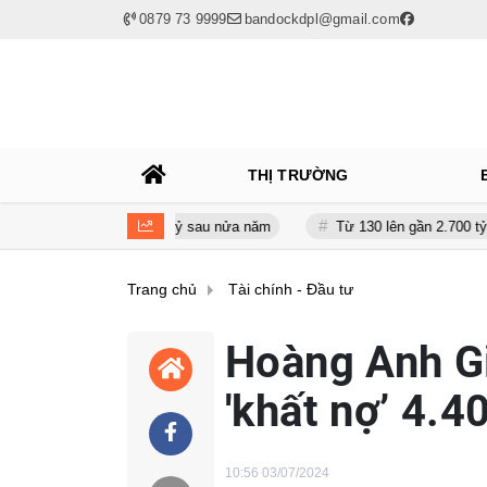
0879 73 9999
bandockdpl@gmail.com
THỊ TRƯỜNG
n giảm gần 120 tỷ sau nửa năm
Từ 130 lên gần 2.700 tỷ đồng - năn
Trang chủ
Tài chính - Đầu tư
Hoàng Anh Gi
'khất nợ’ 4.4
10:56 03/07/2024