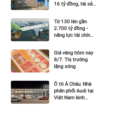
16 tỷ đồng, tài sản
giảm gần 120 tỷ
sau nửa năm
Từ 130 lên gần
2.700 tỷ đồng -
năng lực tài chính
của Bamboo
Airways nhìn từ
Giá vàng hôm nay
công nợ với ACV
8/7: Thị trường
lặng sóng
Ô tô Á Châu: Nhà
phân phối Audi tại
Việt Nam kinh
doanh thua lỗ