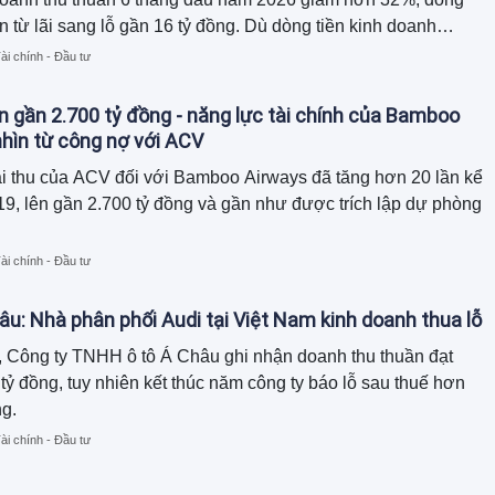
n từ lãi sang lỗ gần 16 tỷ đồng. Dù dòng tiền kinh doanh
ồn tiền chủ yếu đến từ thu hồi công nợ và giảm hàng tồn kho,
ài chính - Đầu tư
tổng tài sản đã thu hẹp gần 120 tỷ đồng so với đầu năm.
n gần 2.700 tỷ đồng - năng lực tài chính của Bamboo
hìn từ công nợ với ACV
i thu của ACV đối với Bamboo Airways đã tăng hơn 20 lần kể
9, lên gần 2.700 tỷ đồng và gần như được trích lập dự phòng
ài chính - Đầu tư
âu: Nhà phân phối Audi tại Việt Nam kinh doanh thua lỗ
 Công ty TNHH ô tô Á Châu ghi nhận doanh thu thuần đạt
tỷ đồng, tuy nhiên kết thúc năm công ty báo lỗ sau thuế hơn
ng.
ài chính - Đầu tư