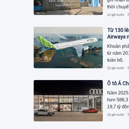
thời chuyể
dương, ngu
12 giờ trước
T
trong khi 
Từ 130 lê
Airways n
Khoản phả
từ năm 201
toàn bộ.
15 giờ trước
T
Ô tô Á Ch
Năm 2025,
hơn 588,3 
19,7 tỷ đồ
16 giờ trước
T