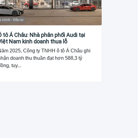
i chính - Đầu tư
Ô tô Á Châu: Nhà phân phối Audi tại
Việt Nam kinh doanh thua lỗ
Năm 2025, Công ty TNHH ô tô Á Châu ghi
nhận doanh thu thuần đạt hơn 588,3 tỷ
ồng, tuy...