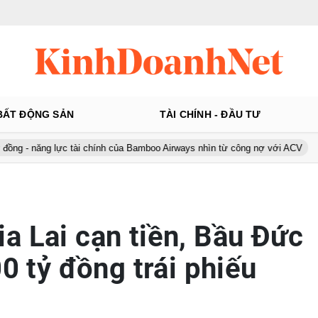
BẤT ĐỘNG SẢN
TÀI CHÍNH - ĐẦU TƯ
g lực tài chính của Bamboo Airways nhìn từ công nợ với ACV
Ô tô 
a Lai cạn tiền, Bầu Đức
00 tỷ đồng trái phiếu