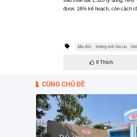
sau thuế đạt 1.320 tỷ đồng. Như 
được 16% kế hoạch, còn cách rấ
bầu đức
Hoàng Anh Gia Lai
HA
0
Thích
CÙNG CHỦ ĐỀ