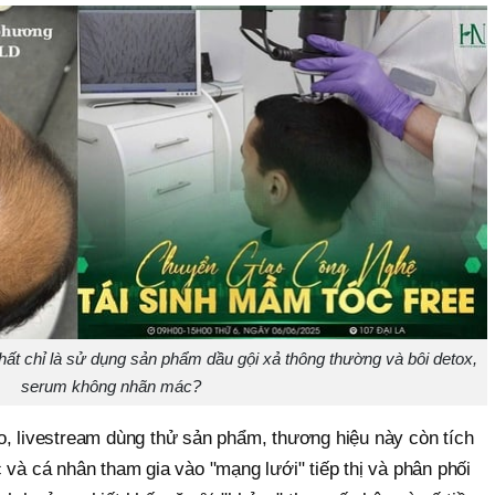
ất chỉ là sử dụng sản phẩm dầu gội xả thông thường và bôi detox,
serum không nhãn mác?
o, livestream dùng thử sản phẩm, thương hiệu này còn tích
 và cá nhân tham gia vào "mạng lưới" tiếp thị và phân phối