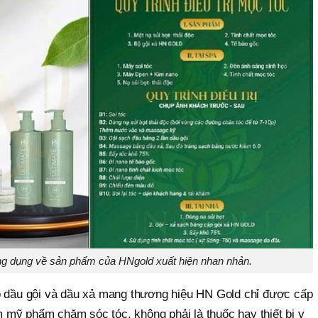
ng dụng về sản phẩm của HNgold xuất hiện nhan nhản.
ộ dầu gội và dầu xả mang thương hiệu HN Gold chỉ được cấp
mỹ phẩm chăm sóc tóc, không phải là thuốc hay thiết bị y