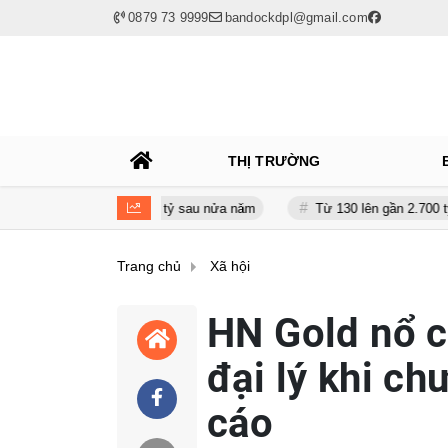
0879 73 9999
bandockdpl@gmail.com
THỊ TRƯỜNG
n giảm gần 120 tỷ sau nửa năm
Từ 130 lên gần 2.700 tỷ đồng - năn
Trang chủ
Xã hội
HN Gold nổ c
đại lý khi c
cáo