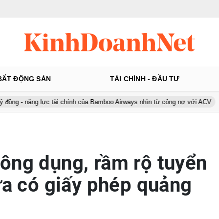
BẤT ĐỘNG SẢN
TÀI CHÍNH - ĐẦU TƯ
g lực tài chính của Bamboo Airways nhìn từ công nợ với ACV
Ô tô Á
ông dụng, rầm rộ tuyển
hưa có giấy phép quảng