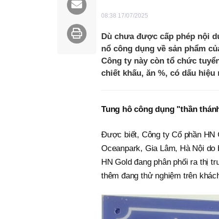
08:38 17/07/2025
Dù chưa được cấp phép nội d
nổ công dụng về sản phẩm của
Công ty này còn tổ chức tuyể
chiết khấu, ăn %, có dấu hiệu n
Tung hô công dụng "thần thán
Được biết, Công ty Cổ phần HN G
Oceanpark, Gia Lâm, Hà Nội do b
HN Gold đang phân phối ra thị 
thêm đang thử nghiệm trên khách