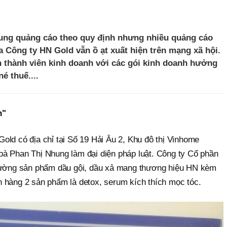
ung quảng cáo theo quy định nhưng nhiều quảng cáo
 Công ty HN Gold vẫn ồ ạt xuất hiện trên mạng xã hội.
n thành viên kinh doanh với các gói kinh doanh hưởng
é thuế....
h"
old có địa chỉ tại Số 19 Hải Âu 2, Khu đô thị Vinhome
à Phan Thị Nhung làm đại diện pháp luật. Công ty Cổ phần
trường sản phẩm dầu gội, dầu xả mang thương hiệu HN kèm
 hàng 2 sản phẩm là detox, serum kích thích mọc tóc.