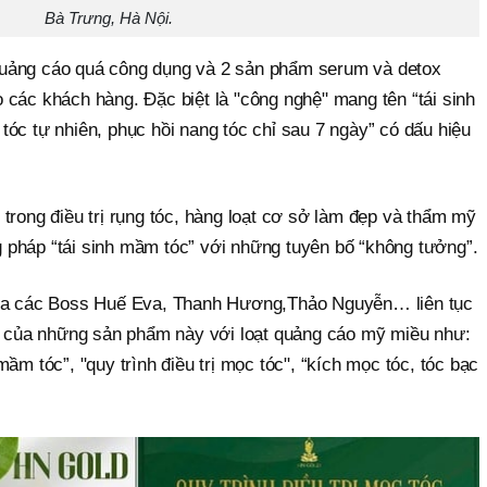
Bà Trưng, Hà Nội.
uảng cáo quá công dụng và 2 sản phẩm serum và detox
 các khách hàng. Đặc biệt là "công nghệ" mang tên “tái sinh
óc tự nhiên, phục hồi nang tóc chỉ sau 7 ngày” có dấu hiệu
trong điều trị rụng tóc, hàng loạt cơ sở làm đẹp và thẩm mỹ
pháp “tái sinh mầm tóc” với những tuyên bố “không tưởng”.
của các Boss Huế Eva, Thanh Hương,Thảo Nguyễn… liên tục
h” của những sản phẩm này với loạt quảng cáo mỹ miều như:
ầm tóc”, "quy trình điều trị mọc tóc", “kích mọc tóc, tóc bạc