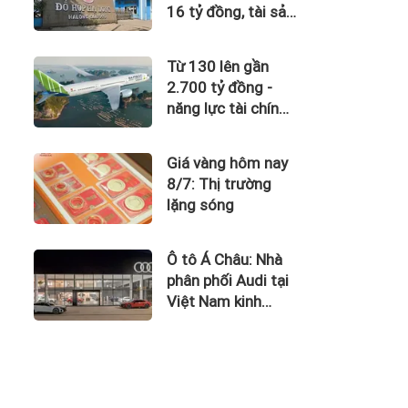
16 tỷ đồng, tài sản
giảm gần 120 tỷ
sau nửa năm
Từ 130 lên gần
2.700 tỷ đồng -
năng lực tài chính
của Bamboo
Airways nhìn từ
Giá vàng hôm nay
công nợ với ACV
8/7: Thị trường
lặng sóng
Ô tô Á Châu: Nhà
phân phối Audi tại
Việt Nam kinh
doanh thua lỗ