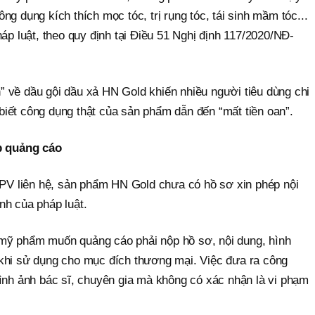
g dụng kích thích mọc tóc, trị rụng tóc, tái sinh mầm tóc...
háp luật, theo quy định tại Điều 51 Nghị định 117/2020/NĐ-
 về dầu gội dầu xả HN Gold khiến nhiều người tiêu dùng chi
iết công dụng thật của sản phẩm dẫn đến “mất tiền oan”.
 quảng cáo
m PV liên hệ, sản phẩm HN Gold chưa có hồ sơ xin phép nội
nh của pháp luật.
mỹ phẩm muốn quảng cáo phải nộp hồ sơ, nội dung, hình
khi sử dụng cho mục đích thương mại. Việc đưa ra công
hình ảnh bác sĩ, chuyên gia mà không có xác nhận là vi phạm