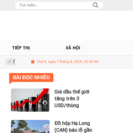
TIẾP THỊ
XÃ HỘI
 Châu: Nhà phân phối Audi tại Việt Nam kinh doanh thua lỗ
Thứ 6, ngày 7 tháng 8, 2026, 20:20:49
Giá dầu 
BÀI ĐỌC NHIỀU
Giá dầu thế giới
tăng trên 3
USD/thùng
Đồ hộp Hạ Long
(CAN) báo lỗ gần