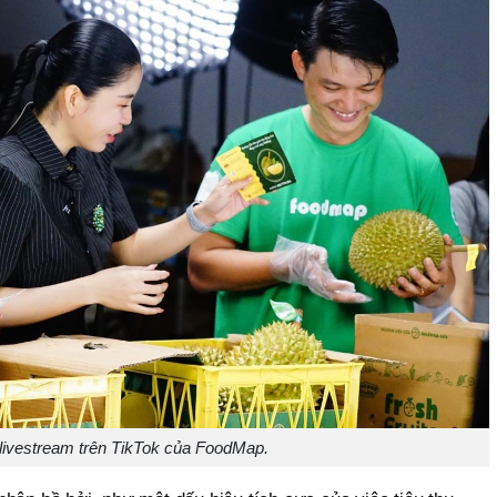
livestream trên TikTok của FoodMap.