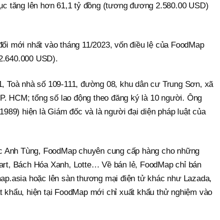
 tục tăng lên hơn 61,1 tỷ đồng (tương đương 2.580.00 USD)
 đổi mới nhất vào tháng 11/2023, vốn điều lệ của FoodMap
 2.640.000 USD).
 1, Toà nhà số 109-111, đường 08, khu dân cư Trung Sơn, xã
. HCM; tổng số lao động theo đăng ký là 10 người. Ông
89) hiện là Giám đốc và là người đại diện pháp luật của
c Anh Tùng, FoodMap chuyên cung cấp hàng cho những
Mart, Bách Hóa Xanh, Lotte… Về bán lẻ, FoodMap chỉ bán
dmap.asia hoặc lên sàn thương mại điện tử khác như Lazada,
ất khẩu, hiện tại FoodMap mới chỉ xuất khẩu thử nghiệm vào