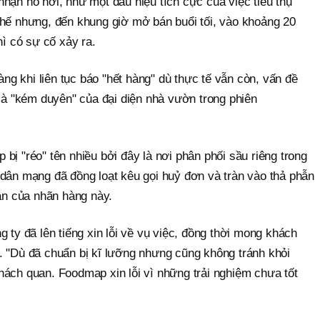
hận hồ hởi, như một dấu hiệu tích cực của việc tiêu thụ
Thế nhưng, đến khung giờ mở bán buổi tối, vào khoảng 20
hì có sự cố xảy ra.
hàng khi liên tục báo "hết hàng" dù thực tế vẫn còn, vấn đề
 là "kém duyên" của đại diện nhà vườn trong phiên
bị "réo" tên nhiều bởi đây là nơi phân phối sầu riêng trong
 dân mạng đã đồng loạt kêu gọi huỷ đơn và tràn vào thả phẫn
hân của nhãn hàng này.
 ty đã lên tiếng xin lỗi về vụ việc, đồng thời mong khách
. "Dù đã chuẩn bị kĩ lưỡng nhưng cũng không tránh khỏi
hách quan. Foodmap xin lỗi vì những trải nghiệm chưa tốt