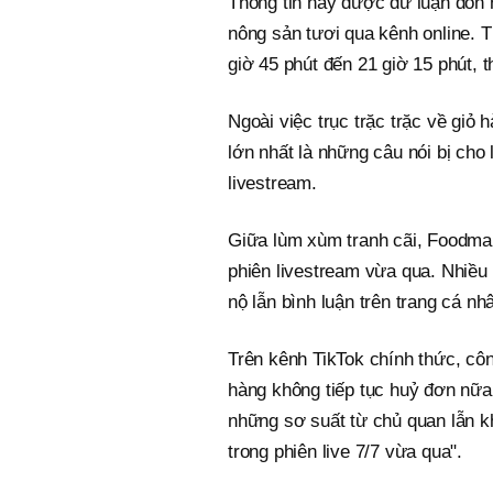
Thông tin này được dư luận đón n
nông sản tươi qua kênh online. 
giờ 45 phút đến 21 giờ 15 phút, t
Ngoài việc trục trặc trặc về giỏ 
lớn nhất là những câu nói bị cho
livestream.
Giữa lùm xùm tranh cãi, Foodmap 
phiên livestream vừa qua. Nhiều
nộ lẫn bình luận trên trang cá n
Trên kênh TikTok chính thức, công
hàng không tiếp tục huỷ đơn nữa
những sơ suất từ chủ quan lẫn k
trong phiên live 7/7 vừa qua".