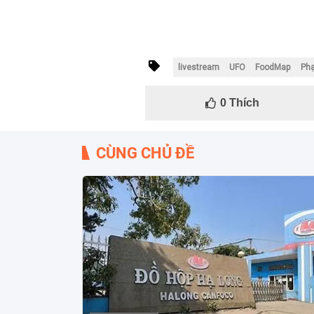
livestream
UFO
FoodMap
Ph
0
Thích
CÙNG CHỦ ĐỀ