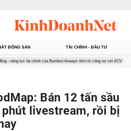
BẤT ĐỘNG SẢN
TÀI CHÍNH - ĐẦU TƯ
ực tài chính của Bamboo Airways nhìn từ công nợ với ACV
Ô tô Á Ch
odMap: Bán 12 tấn sầu
 phút livestream, rồi bị
chay