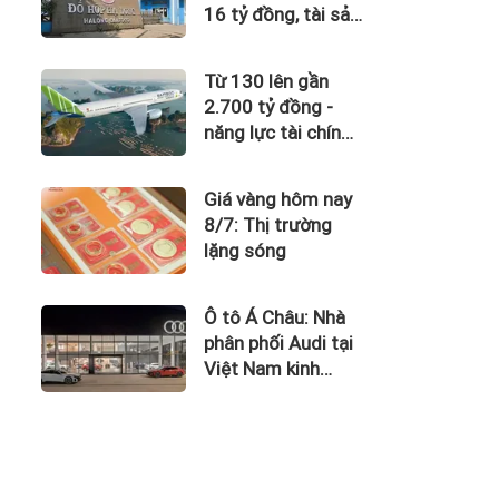
16 tỷ đồng, tài sản
giảm gần 120 tỷ
sau nửa năm
Từ 130 lên gần
2.700 tỷ đồng -
năng lực tài chính
của Bamboo
Airways nhìn từ
Giá vàng hôm nay
công nợ với ACV
8/7: Thị trường
lặng sóng
Ô tô Á Châu: Nhà
phân phối Audi tại
Việt Nam kinh
doanh thua lỗ