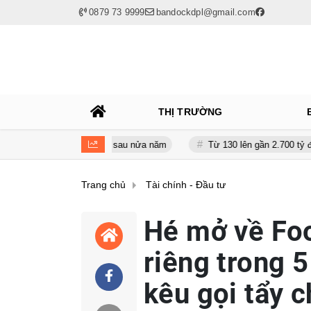
0879 73 9999
bandockdpl@gmail.com
THỊ TRƯỜNG
iảm gần 120 tỷ sau nửa năm
Từ 130 lên gần 2.700 tỷ đồng - năng l
Trang chủ
Tài chính - Đầu tư
Hé mở về Fo
riêng trong 5
kêu gọi tẩy 