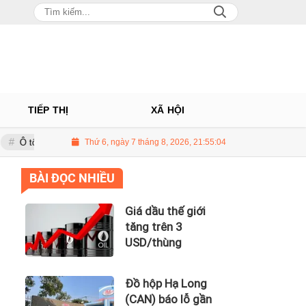
TIẾP THỊ
XÃ HỘI
âu: Nhà phân phối Audi tại Việt Nam kinh doanh thua lỗ
Thứ 6, ngày 7 tháng 8, 2026, 21:55:05
Giá dầu th
BÀI ĐỌC NHIỀU
Giá dầu thế giới
tăng trên 3
USD/thùng
Đồ hộp Hạ Long
(CAN) báo lỗ gần