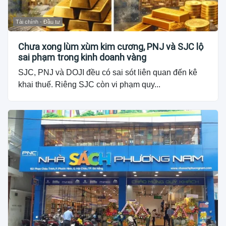
Tài chính - Đầu tư
Chưa xong lùm xùm kim cương, PNJ và SJC lộ
sai phạm trong kinh doanh vàng
SJC, PNJ và DOJI đều có sai sót liên quan đến kê
khai thuế. Riêng SJC còn vi phạm quy...