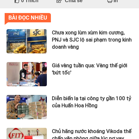
0
Thích
Chia sẻ
In
BÀI ĐỌC NHIỀU
Chưa xong lùm xùm kim cương,
PNJ và SJC lộ sai phạm trong kinh
doanh vàng
Giá vàng tuần qua: Vàng thế giới
'bứt tốc'
Diễn biến lạ tại công ty gần 100 tỷ
của Huấn Hoa Hồng
Chủ hãng nước khoáng Vikoda thế
chấp văn phòng giữa lúc nợ vay