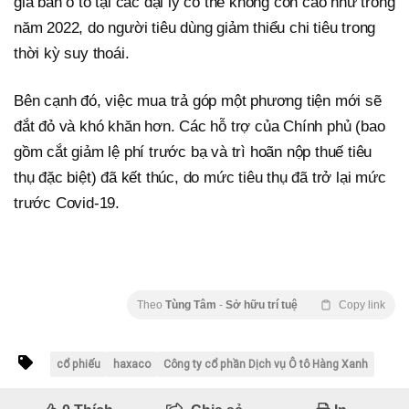
giá bán ô tô tại các đại lý có thể không còn cao như trong
năm 2022, do người tiêu dùng giảm thiểu chi tiêu trong
thời kỳ suy thoái.
Bên cạnh đó, việc mua trả góp một phương tiện mới sẽ
đắt đỏ và khó khăn hơn. Các hỗ trợ của Chính phủ (bao
gồm cắt giảm lệ phí trước bạ và trì hoãn nộp thuế tiêu
thụ đặc biệt) đã kết thúc, do mức tiêu thụ đã trở lại mức
trước Covid-19.
Theo
Tùng Tâm
-
Sở hữu trí tuệ
Copy link
cổ phiếu
haxaco
Công ty cổ phần Dịch vụ Ô tô Hàng Xanh