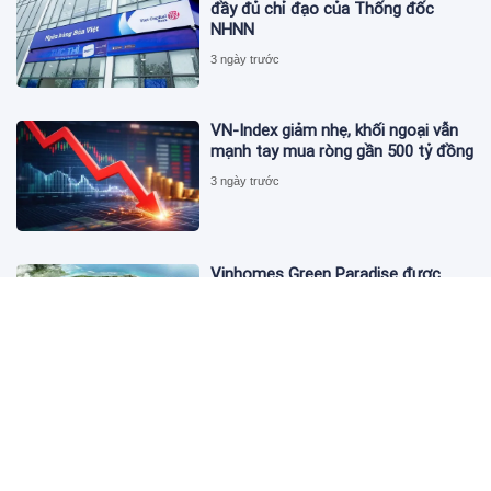
đầy đủ chỉ đạo của Thống đốc
NHNN
3 ngày trước
VN-Index giảm nhẹ, khối ngoại vẫn
mạnh tay mua ròng gần 500 tỷ đồng
3 ngày trước
Vinhomes Green Paradise được
trao chứng nhận Thành phố Thông
minh dựa trên tiêu chuẩn toàn cầu
ISO 37122
3 ngày trước
Bộ Y tế yêu cầu Shopee, Lazada
ngừng bán sản phẩm hỗ trợ giảm
cân Slimaura Care x3
3 ngày trước