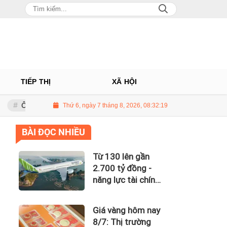
TIẾP THỊ
XÃ HỘI
 Châu: Nhà phân phối Audi tại Việt Nam kinh doanh thua lỗ
Thứ 6, ngày 7 tháng 8, 2026, 08:32:20
Giá dầu
BÀI ĐỌC NHIỀU
Từ 130 lên gần
2.700 tỷ đồng -
năng lực tài chính
của Bamboo
Airways nhìn từ
Giá vàng hôm nay
công nợ với ACV
8/7: Thị trường