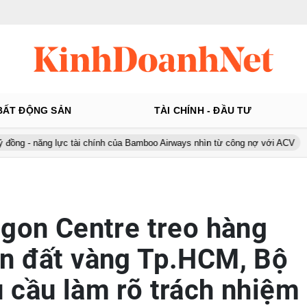
BẤT ĐỘNG SẢN
TÀI CHÍNH - ĐẦU TƯ
g lực tài chính của Bamboo Airways nhìn từ công nợ với ACV
Ô tô Á
igon Centre treo hàng
n đất vàng Tp.HCM, Bộ
 cầu làm rõ trách nhiệm