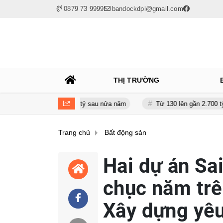
0879 73 9999
bandockdpl@gmail.com
THỊ TRƯỜNG
n giảm gần 120 tỷ sau nửa năm
Từ 130 lên gần 2.700 tỷ đồng - năn
Trang chủ
Bất động sản
Hai dự án Sa
chục năm trê
Xây dựng yêu