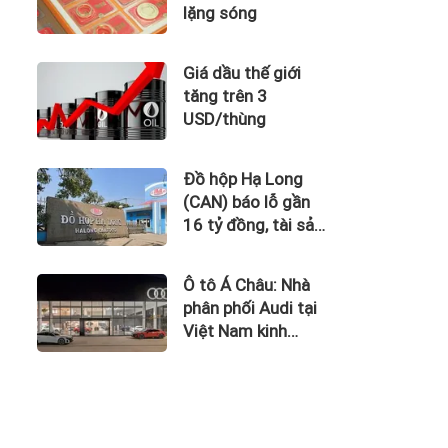
lặng sóng
Giá dầu thế giới
tăng trên 3
USD/thùng
Đồ hộp Hạ Long
(CAN) báo lỗ gần
16 tỷ đồng, tài sản
giảm gần 120 tỷ
sau nửa năm
Ô tô Á Châu: Nhà
phân phối Audi tại
Việt Nam kinh
doanh thua lỗ