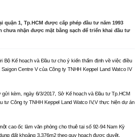
tại quận 1, Tp.HCM được cấp phép đầu tư năm 1993
 chưa nhận được mặt bằng sạch để triển khai đầu tư
 Bộ Kế hoạch và Đầu tư cho ý kiến thẩm định về việc điều
à Saigon Centre V của Công ty TNHH Keppel Land Watco IV
sơ gửi kèm, ngày 6/3/2017, Sở Kế hoạch và Đầu tư Tp.HCM
u tư Công ty TNHH Keppel Land Watco IV,V thực hiện dự án
một cao ốc làm văn phòng cho thuê tại số 92-94 Nam Kỳ
dụng đất khoảng 3.376m2 theo quy hoạch được duyệt.