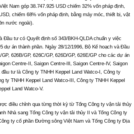
 Việt Nam góp 38.747.925 USD chiếm 32% vốn pháp định,
SD, chiếm 68% vốn pháp định, bằng máy móc, thiết bị, vật
ền nước ngoài).
à Đầu tư có Quyết định số 343/BKH-QLDA chuẩn y việc
05 dự án thành phần. Ngày 28/12/1996, Bộ Kế hoạch và Đầu
A/GP, 626B/GP, 626C/GP, 626D/GP, 626E/GP cho các dự án
igon Centre-II, Saigon Centre-Ill, Saigon Centre-IV, Saigon
 đầu tư là Công ty TNHH Keppel Land Watco-I, Công ty
g ty TNHH Keppel Land Watco-III, Công ty TNHH Keppel
eppel Land Watco-V.
ợc điều chỉnh qua từng thời kỳ từ Tổng Công ty vận tải thủy
anh Nhà sang Tổng Công ty vận tải thủy II và Tổng Công ty
 Công ty cổ phần Đường sông Việt Nam và Tống Công ty Địa