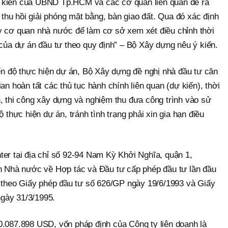
 kiến của UBND Tp.HCM và các cơ quan liên quan để rà
c thu hồi giải phóng mặt bằng, bàn giao đất. Qua đó xác định
y cơ quan nhà nước để làm cơ sở xem xét điều chỉnh thời
 của dự án đầu tư theo quy định” – Bộ Xây dựng nêu ý kiến.
iến độ thực hiện dự án, Bộ Xây dựng đề nghị nhà đầu tư căn
an hoàn tất các thủ tục hành chính liên quan (dự kiến), thời
n, thi công xây dựng và nghiệm thu đưa công trình vào sử
ộ thực hiện dự án, tránh tình trạng phải xin gia hạn điều
ter tại địa chỉ số 92-94 Nam Kỳ Khởi Nghĩa, quận 1,
Nhà nước về Hợp tác và Đầu tư cấp phép đầu tư lần đầu
heo Giấy phép đầu tư số 626/GP ngày 19/6/1993 và Giấy
ngày 31/3/1995.
0.087.898 USD, vốn pháp định của Công ty liên doanh là