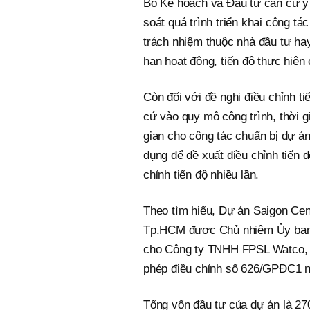
Bộ Kế hoạch và Đầu tư căn cứ ý
soát quá trình triển khai công tá
trách nhiệm thuộc nhà đầu tư ha
hạn hoạt động, tiến độ thực hiện
Còn đối với đề nghị điều chỉnh t
cứ vào quy mô công trình, thời gi
gian cho công tác chuẩn bị dự á
dụng để đề xuất điều chỉnh tiến đ
chỉnh tiến độ nhiều lần.
Theo tìm hiểu, Dự án Saigon Cen
Tp.HCM được Chủ nhiệm Ủy ban 
cho Công ty TNHH FPSL Watco, t
phép điều chỉnh số 626/GPĐC1 
Tổng vốn đầu tư của dự án là 27