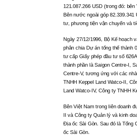
121.087.266 USD (trong đó: bên
Bên nước ngoài góp 82.339.341 U
tư, phương tiện vận chuyển và ti
Ngày 27/12/1996, Bộ Kế hoạch v
phân chia Dự án tổng thể thành 
tư cấp Giấy phép đầu tư số 626
thành phần là Saigon Centre-I, Sa
Centre-V, tương ứng với các nhà
TNHH Keppel Land Watco-II, Côn
Land Watco-IV, Công ty TNHH K
Bên Việt Nam trong liên doanh đư
II và Công ty Quản lý và kinh do
Địa ốc Sài Gòn. Sau đó là Tổng
ốc Sài Gòn.