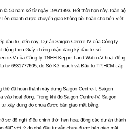
 là 50 năm kể từ ngày 19/6/1993. Hết thời hạn này, toàn bộ
 ty liên doanh được chuyển giao không bồi hoàn cho bên Việt
hép đầu tư, đến nay, Dự án Saigon Centre-IV của Công ty
 động theo Giấy chứng nhận đăng ký đầu tư số
Centre-V của Công ty TNHH Keppel Land Watco-V hoạt động
đầu tư 6531777605, do Sở Kế hoạch và Đầu tư TP.HCM cấp
ổng thể đã hoàn thành xây dựng Saigon Centre-I, Saigon
đưa vào hoạt động. Trong khi đó Saigon Centre-IV, Saigon
u tư xây dựng do chưa được bàn giao mặt bằng.
hồ sơ đề nghị điều chỉnh thời hạn hoạt động các dự án thành
o đất” với lý do nhà đầu tư vẫn chưa được bàn giao mặt